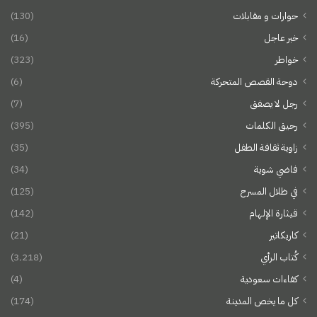
حوارات و مقابلات
(130)
خبر عاجل
(16)
خواطر
(323)
دوحة القصص المتحركة
(6)
رجل لا يصفق
(7)
رحيق الكلمات
(395)
زاوية ثقافة الطفل
(35)
فاضي شوية
(34)
في ظلال المسرح
(125)
قيثارة الإلهام
(142)
كاريكاتير
(21)
كُتاب الرأي
(3٬218)
كفاءات سعودية
(4)
كل ما يخص المدينة
(174)