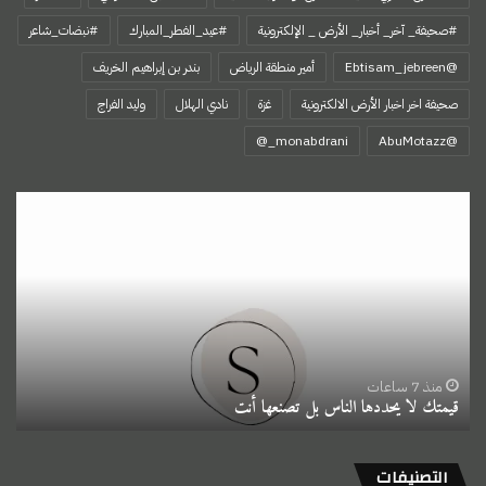
#صحيفة_ آخر_ أخبار_ الأرض _ الإلكترونية
#عيد_الفطر_المبارك
#نبضات_شاعر
@Ebtisam_jebreen
أمير منطقة الرياض
بندر بن إبراهيم الخريف
صحيفة اخر اخبار الأرض الالكترونية
غزة
نادي الهلال
وليد الفراج
‏@AbuMotazz
قيمتك
لا
يحددها
الناس
بل
تصنعها
أنت
منذ 7 ساعات
قيمتك لا يحددها الناس بل تصنعها أنت
التصنيفات