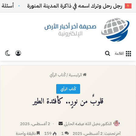
رجل رحل وترك اسمه في ذاكرة المدينة المنورة
أسئلة الريا
تسجيل ا
الو
بحث عن
القائمة
الرئيسية
/
كُتاب الرأي
كُتاب الرأي
قلوبٌ من نورٍ.. كأفئدة الطير
أرسل
الدكتور دخيل الله عيضه الحارثي
2 أغسطس، 2025
بريدا
آخر تحديث: 2 أغسطس، 2025
1
159
دقيقة واحدة