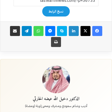
نسخ الرابط
فيسبوك
‫X
لينكدإن
سكايب
ماسنجر
واتساب
تيلقرام
مشاركة عبر البريد
طباعة
الدكتور دخيل الله عيضه الحارثي
أديب وشاعر سعودي ومشرف ومحرر زاوية (ومضة)