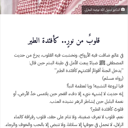
الدكتور دخيل الله عيضه الحارثي
قلوبٌ من نورٍ.. كأفئدة الطير
في عالمٍ ضاقت فيه الأرواح، وتخشبت فيه القلوب، يبزغ من حديث
المصطفى ﷺ ضياءٌ يبعث الأمل في طينة البشر حين قال:
“يدخل الجنةَ أقوامٌ أفئدتهم كأفئدة الطير”
(رواه مسلم)
فيا لروعة التشبيه! ويا لعظمة النبأ!
إنه حديث لا يُشبهه شيء إلا دفء الفجر حين يلامس خدَّ الأرض، أو
نغمة البلبل حين يُشاطر الزهر نشيده العذب.
قلوبٌ كأفئدة الطير؟
نعم، قلوب لا تعرف ضغينة، ولا تنام على حقد، قلوب رقراقة كالماء
الزلال، لا تحمل في جوفها إلا سلامًا، ولا تنبض إلا بالحب والخوف والرجاء.