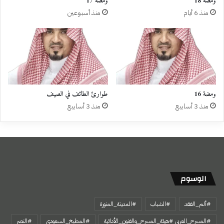
ومضة 18
ومضة 17
منذ 6 أيام
منذ أسبوعين
ومضة 16
طوارئ الطائف في الصيف
منذ 3 أسابيع
منذ 3 أسابيع
الوسوم
#ألم_الفقد
#الشباب
#المدينة_المنورة
#المسرح_العربي #هيئة_المسرح_والفنون_الأدائية
#المطبخ_السعودي
#النصر