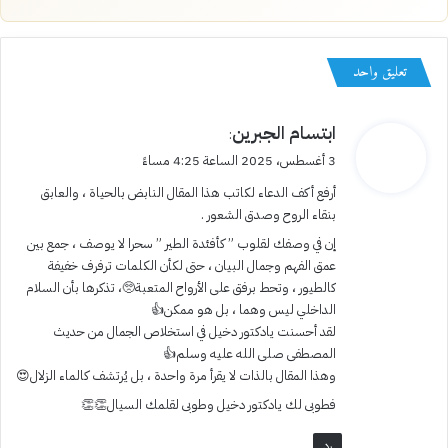
تعليق واحد
ي
ابتسام الجبرين
:
ق
3 أغسطس، 2025 الساعة 4:25 مساءً
و
أرفع أكف الدعاء لكاتب هذا المقال النابض بالحياة ، والعابق
ل
بنقاء الروح وصدق الشعور .
إن في وصفك لقلوب ” كأفئدة الطير ” سحرا لا يوصف ، جمع بين
عمق الفهم وجمال البيان ، حتى لكأن الكلمات ترفرف خفيفة
كالطيور ، وتحط برفق على الأرواح المتعبة🥺، تذكرها بأن السلام
الداخلي ليس وهما ، بل هو ممكن👍
لقد أحسنت يادكتور دخيل في استخلاص الجمال من حديث
المصطفى صلى الله عليه وسلم👍
وهذا المقال بالذات لا يقرأ مرة واحدة ، بل يُرتشف كالماء الزلال😍
فطوبى لك يادكتور دخيل وطوبى لقلمك السيال👏👏
رد