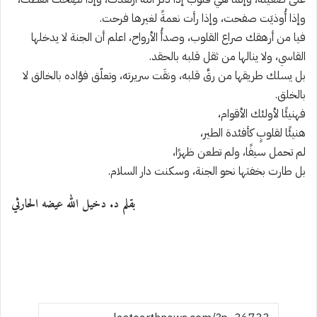
وإذا أُوذيَت صفحت، وإذا رأت نعمةً لغيرها فرحت.
فيا من أرهقك صراع القلوب، وصدأُ الأرواح، اعلم أن الجنة لا يدخلها
القاسي، ولا ينالها من ثقل قلبه بالحقد.
بل يسلك طريقها من رقَّ قلبه، ونقَت سريرته، وتعلّق فؤاده بالخالق لا
بالخلق.
فهنيئًا لأولئك الأقوام،
هنيئًا لقلوبٍ كأفئدة الطير،
لم تحمل سيفًا، ولم تطعن ظهرًا،
بل طارت بخفتها نحو الجنة، وسكنت دار السلام.
بقلم د. دخيل الله عيضه الحارثي