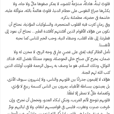
قلوبٌ لينةٌ، هادئةٌ، مشرّعةٌ للضوء، لا يعكر صفوها مالٌ ولا جاه، ولا
يكدّرها صراع النفوس على حطام الدنيا، قلوبٌ هائمةٌ بالله، متوكّلة عليه،
خاشعة في حضرته، مطمئنة بذكره.
وفي زمانٍ كثرت فيه القلوب المتحجرة، والسلوكيات المؤذية، نحتاج أن
نكون من هؤلاء الأقوام الذين أفئدتهم كأفئدة الطير… نحتاج أن نعود إلى
فطرتنا، إلى نقاء القلب، وصفاء النية، وحب الخير للناس كما نحبه
لأنفسنا.
تأمل الطائر كيف يُغني على غصنٍ عارٍ في وجه الريح، لا مخزن له ولا
ضمان، يخرج كل صباحٍ خالي الحوصلة، ويعود ممتلئًا بفضل الله. فذاك
التوكل، وذلك السلام، هو ما وصف به رسول الرحمة قلوبَ أولئك الذين
كتب الله لهم الجنة.
هؤلاء لا يُقيمون جدرانًا بين قلوبهم والناس، ولا يُشهرون سيوف الأذى،
بل يعيشون ببساطة الأنقياء، يمرون بين الناس كنسمة ربيعٍ لا تؤذي،
وكغمامة ظلٍّ لا تمطر إلا لطفًا.
قلوبهم تتوجع لألم الغريب، وتبكي لبكاء العدو، وتخجل أن تجرح، وإن
جُرِحَت صبرت وغفرت، فليس في قواميسهم انتقام، ولا في لياليهم نومٌ
على ضغينة، وإنما هي قلوب إذا ذُكر الله ارتعدت، وإذا نُصِحَت اتّعظت،