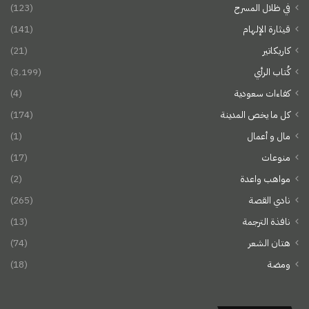
في ظلال المسرح
(123)
قيثارة الإلهام
(141)
كاريكاتير
(21)
كُتاب الرأي
(3٬199)
كفاءات سعودية
(4)
كل ما يخص المدينة
(174)
مال و أعمال
(1)
منوعات
(17)
مواهب واعدة
(2)
نادي القصة
(265)
نافذة الترجمة
(13)
هتان الشعر
(74)
ومضة
(18)