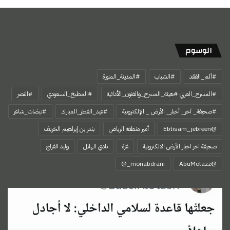
الوسوم
#ألم_الفقد
#الشباب
#المدينة_المنورة
#المسرح_العربي #هيئة_المسرح_والفنون_الأدائية
#المطبخ_السعودي
#النصر
#صحيفة_ آخر_ أخبار_ الأرض _ الإلكترونية
#عيد_الفطر_المبارك
#نبضات_شاعر
@Ebtisam_jebreen
أمير منطقة الرياض
بندر بن إبراهيم الخريف
صحيفة اخر اخبار الأرض الالكترونية
غزة
نادي الهلال
وليد الفراج
‏@AbuMotazz
التغريدة
الذهبية
91