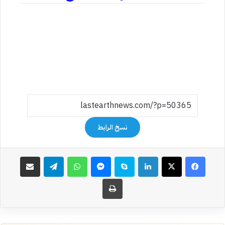
نسخ الرابط
فيسبوك
‫X
لينكدإن
سكايب
ماسنجر
واتساب
تيلقرام
مشاركة عبر البريد
طباعة