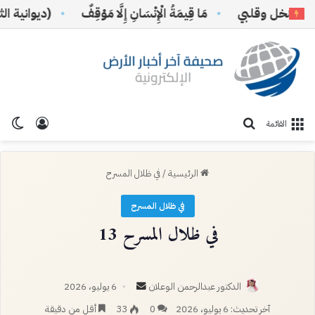
لنخل وقلبي
مَا قِيمَةُ الْإِنْسَانِ إِلَّا مَوْقِفٌ
(ديوانية الثقاف
تسجيل ا
الو
بحث عن
القائمة
الرئيسية
/
في ظلال المسرح
في ظلال المسرح
في ظلال المسرح 13
أرسل
الدكتور عبدالرحمن الوعلان
6 يوليو، 2026
بريدا
آخر تحديث: 6 يوليو، 2026
0
33
أقل من دقيقة