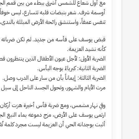
​مع أول شعاع للشمس أشرق ببطء من بين قمم الجبال،
أوسمة شرف. شعر بنبضات قلبه تتسارع، ليس خوفاً، بل
​تنفس عمقاً، واستنشق رائحة الأرض المبللة بالندى،
​قبض يوسف على فأسه من جديد. لم تكن ضرباته مجرد
كأنه نشيد العزيمة.
​الضربة الأولى: لأجل عيون الأطفال الذين ينتظرون قط
​الضربة الثانية: كبرياءً بوجه اليأس.
​الضربة الثالثة: إيماناً بأن من سار على الدرب وصل.
​مرت الأيام والشهور، وتحول الجسد الناحل إلى سيل 
​وفي نهار مشمس، ومع ضربة فأس أخيرة هزت أركان ال
​ارتمى يوسف على الأرض، مزج دموعه بماء النبع الجا
أثبت بوجدانه الحي أن العزيمة ليست مجرد كلمة تُق