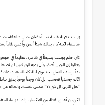
في قلب قرية غافية بين أحضان جبالٍ شاهقة، حيث 
شاسعة، لكنه كان يملك شيئاً أثمن وأعمق ،قلباً يشت
​كان حلم يوسف بسيطاً في ظاهره، عظيماً في جوهره 
وقالوا إن الجبل أصمّ، وأن يديه الرقيقتين لن تصنع
​بدأ يوسف العمل بجد ،وفي ليلة كاحلة، هبت عاصفة 
الألم جسدياً فحسب، بل كان وجعاً روحياً يمزق ني
​”هل انتهى كل شيء؟” همس لنفسه، والظلام من حوله 
​لكن، في أعمق نقطة من الانكسار، تولد العزيمة الحق