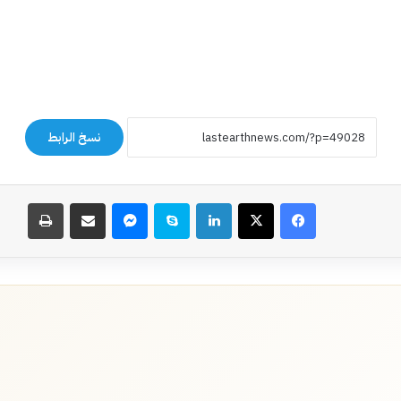
نسخ الرابط
فيسبوك
‫X
لينكدإن
سكايب
ماسنجر
مشاركة عبر البريد
طباعة