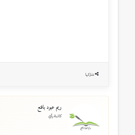
شاركها
ريم عبود بافنع
كاتبة رأي