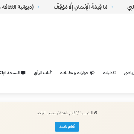
مَا قِيمَةُ الْإِنْسَانِ إِلَّا مَوْقِفٌ
(ديوانية الثقافة والفنون) ت
رياضي
تغطيات
حوارات و مقابلات
كُتاب الرأي
النسخة الإلكت
الرئيسية
/
أقلام ناشئة
/
صخب الإرادة
أقلام ناشئة