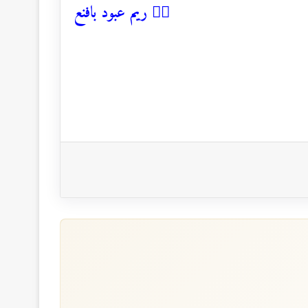
✍🏻 ريم عبود بافنع