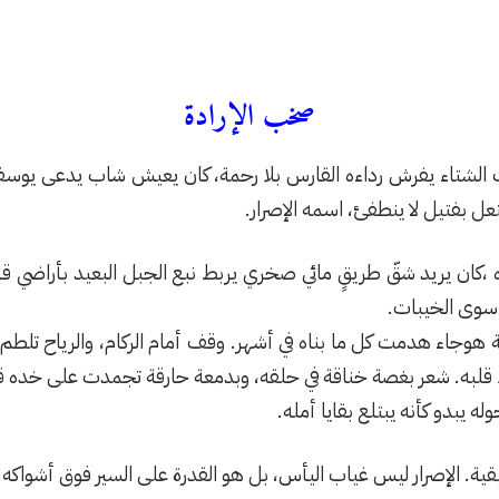
صخب الإرادة
الشتاء يفرش رداءه القارس بلا رحمة، كان يعيش شاب يدعى يوسف ل
عل بفتيل لا ينطفئ، اسمه الإصرار.
،كان يريد شقّ طريقٍ مائي صخري يربط نبع الجبل البعيد بأراضي قري
ا سوى الخيبات.
هوجاء هدمت كل ما بناه في أشهر. وقف أمام الركام، والرياح تلطم
اط قلبه. شعر بغصة خناقة في حلقه، وبدمعة حارقة تجمدت على خده 
يبدو كأنه يبتلع بقايا أمله.
يقية. الإصرار ليس غياب اليأس، بل هو القدرة على السير فوق أشواكه.