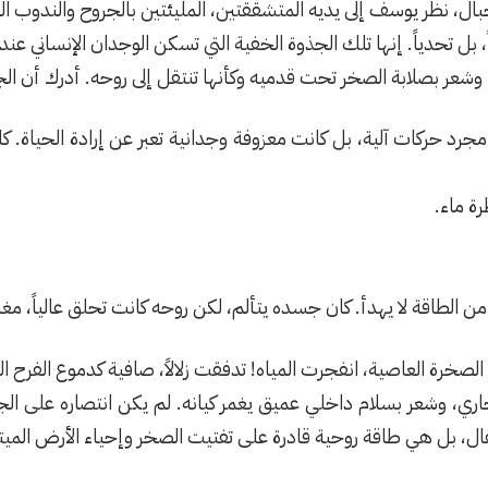
 نظر يوسف إلى يديه المتشققتين، المليئتين بالجروح والندوب التي 
 تحدياً. إنها تلك الجذوة الخفية التي تسكن الوجدان الإنساني عند
 وشعر بصلابة الصخر تحت قدميه وكأنها تنتقل إلى روحه. أدرك أن ال
 حركات آلية، بل كانت معزوفة وجدانية تعبر عن إرادة الحياة. ك
رة ماء.
من الطاقة لا يهدأ. كان جسده يتألم، لكن روحه كانت تحلق عالياً، م
صخرة العاصية، انفجرت المياه! تدفقت زلالاً، صافية كدموع الفرح 
ري، وشعر بسلام داخلي عميق يغمر كيانه. لم يكن انتصاره على الجب
ال، بل هي طاقة روحية قادرة على تفتيت الصخر وإحياء الأرض الميت