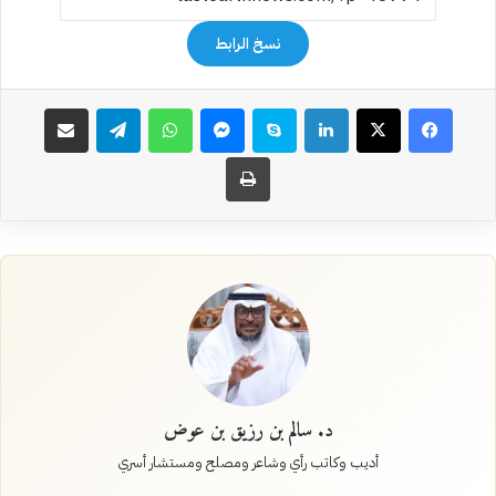
نسخ الرابط
فيسبوك
‫X
لينكدإن
سكايب
ماسنجر
واتساب
تيلقرام
مشاركة عبر البريد
طباعة
د. سالم بن رزيق بن عوض
أديب وكاتب رأي وشاعر ومصلح ومستشار أسري