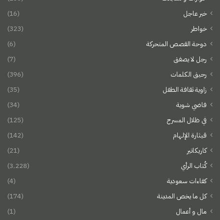
خبر عاجل
(16)
خواطر
(323)
دوحة القصص المتحركة
(6)
رجل لا يصفق
(7)
رحيق الكلمات
(396)
زاوية ثقافة الطفل
(35)
فاضي شوية
(34)
في ظلال المسرح
(125)
قيثارة الإلهام
(142)
كاريكاتير
(21)
كُتاب الرأي
(3٬228)
كفاءات سعودية
(4)
كل ما يخص المدينة
(174)
مال و أعمال
(1)