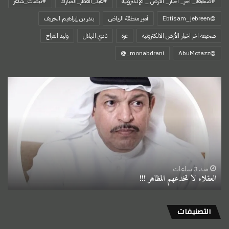
#صحيفة_ آخر_ أخبار_ الأرض _ الإلكترونية
#عيد_الفطر_المبارك
#نبضات_شاعر
@Ebtisam_jebreen
أمير منطقة الرياض
بندر بن إبراهيم الخريف
صحيفة اخر اخبار الأرض الالكترونية
غزة
نادي الهلال
وليد الفراج
‏@AbuMotazz
العقلاء
لا
تخدعهم
المظاهر
!!!
منذ 3 ساعات
العقلاء لا تخدعهم المظاهر !!!
التصنيفات