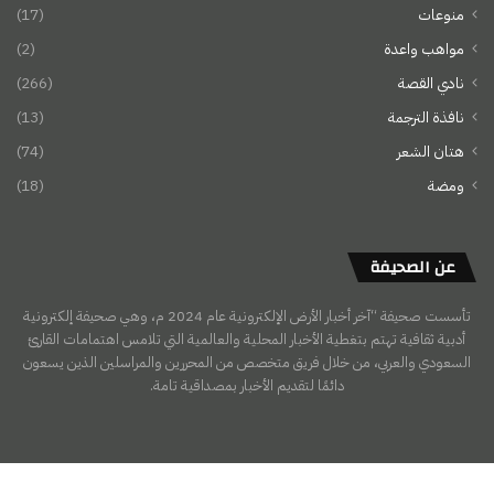
منوعات
(17)
مواهب واعدة
(2)
نادي القصة
(266)
نافذة الترجمة
(13)
هتان الشعر
(74)
ومضة
(18)
عن الصحيفة
تأسست صحيفة “آخر أخبار الأرض الإلكترونية عام 2024 م، وهي صحيفة إلكترونية
أدبية ثقافية تهتم بتغطية الأخبار المحلية والعالمية التي تلامس اهتمامات القارئ
السعودي والعربي، من خلال فريق متخصص من المحررين والمراسلين الذين يسعون
دائمًا لتقديم الأخبار بمصداقية تامة.