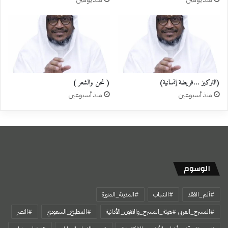
(التركيز …فريضة إنسانية)
( نحن والشعر )
منذ أسبوعين
منذ أسبوعين
الوسوم
#ألم_الفقد
#الشباب
#المدينة_المنورة
#المسرح_العربي #هيئة_المسرح_والفنون_الأدائية
#المطبخ_السعودي
#النصر