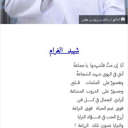
الدكتور / سالم بن رزيق بن عوض
شهيد الغرام
أنا إن متُّ فأشهدوا يا جماعةْ
أنني في الهوى شهيد الشجاعةْ
وهصورٌ على الملمات قـــلبي
وجسورٌ على الدروب المشاعة
أتراءى الجمال في كــــــــــل فن
فوق غيم الحياة فوق البراعة
أزرع الحب في فـــــــــــؤاد البرايا
والبرايا تصون تلك الزراعة !