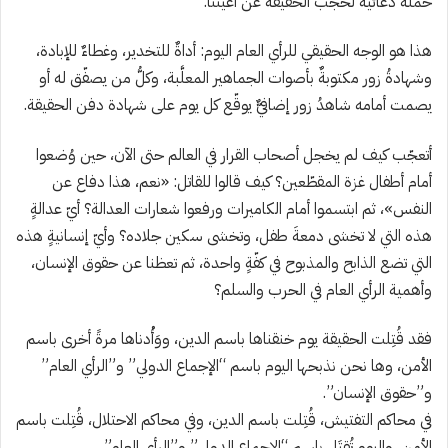
حملة دعائية لحجب الحقيقة عن أعيننا.
هذا هو الوجه الحقيقي للرأي العام اليوم: أداةٌ للتخدير، وغطاءٌ للإبادة،
وشهادةُ زور مكتوبةٌ بأصوات الجماهير المعلَّبة، وكلُّ من يصفّق له أو
يصمت أمامه شاهدُ زور إضافيٌّ يوقّع كل يوم على شهادة دفن الحقيقة.
أتعجّب كيف لم يخجل أصحاب القرار في العالم حتى الآن، حين وُضعوا
أمام أطفال غزة المقطّعين؟ كيف قالوا للقاتل: «نعم، هذا دفاع عن
النفس»، ثم ابتسموا أمام الكاميرات ورفعوا شعارات العدالة؟ أيّ عدالةٍ
هذه التي لا تخشى دمعةَ طفل، وتخشى سكين جلاده؟ وأيّ إنسانيةٍ هذه
التي تضع الذابح والمذبوح في كفّةٍ واحدة، ثم تعظنا عن حقوق الإنسان،
وأهمية الرأي العام في الحرب والسلم؟
فقد قُتِلت الحقيقة يوم خنقناها باسم الدين، ووَأْدناها مرةً أخرى باسم
الأمن، وها نحن نذبحها اليوم باسم “الإجماع الدولي” و”الرأي العام”
و”حقوق الإنسان”.
في محاكم التفتيش، قُتِلت باسم الدين، وفي محاكم الاحتلال، قُتِلت باسم
الأمن، واليوم تُقتَل باسم “الإجماع الدولي” و”الرأي العام”.