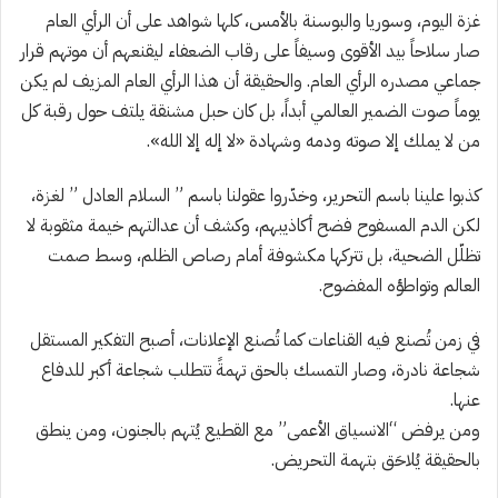
غزة اليوم، وسوريا والبوسنة بالأمس، كلها شواهد على أن الرأي العام
صار سلاحاً بيد الأقوى وسيفاً على رقاب الضعفاء ليقنعهم أن موتهم قرار
جماعي مصدره الرأي العام. والحقيقة أن هذا الرأي العام المزيف لم يكن
يوماً صوت الضمير العالمي أبداً، بل كان حبل مشنقة يلتف حول رقبة كل
من لا يملك إلا صوته ودمه وشهادة «لا إله إلا الله».
كذبوا علينا باسم التحرير، وخدّروا عقولنا باسم ” السلام العادل ” لغزة،
لكن الدم المسفوح فضح أكاذيبهم، وكشف أن عدالتهم خيمة مثقوبة لا
تظلّل الضحية، بل تتركها مكشوفة أمام رصاص الظلم، وسط صمت
العالم وتواطؤه المفضوح.
في زمن تُصنع فيه القناعات كما تُصنع الإعلانات، أصبح التفكير المستقل
شجاعة نادرة، وصار التمسك بالحق تهمةً تتطلب شجاعة أكبر للدفاع
عنها.
ومن يرفض “الانسياق الأعمى” مع القطيع يُتهم بالجنون، ومن ينطق
بالحقيقة يُلاحَق بتهمة التحريض.