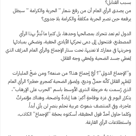
بسبب القنابل؟
من يصدق الرأي العام أن من رفع شعار ” الحرية والكرامة ” سيظل
يرفعه حين تصير الحرية مكلفةً والكرامة بلا جدوى؟
الدول لم تعد تتحرك بمصالحها وحدها، بل كثيرا ما تُبتزُّ بهذا الرأي
المصطنع، فتتحول إلى دمى تحركها الأيادي الخفية، وتضحّي بمبادئها
وحريتها في معارك لا تعنيها، تحت ستار الإجماع والرأي العام المزيّف الذي
يُغطي جسد الضحية ويُخفي وجه القاتل.
و”الإجماع الدولي”؟ أيُّ إجماع هذا؟ من صنعه؟ ومن ضخّ المليارات
ليُظهِر القاتل كأنّه حملٌ وديع، ويُصوّر الضحية كمجرمٍ خطير؟ الرأي العام
الذي رُسمت به خريطة الشرق الأوسط باسم “الحرب على الإرهاب”،
يتكرّر اليوم في غزة بوقاحةٍ أكبر: هنا إبادةٌ واضحة، وهناك مؤتمراتٌ
عاجزة، وفي المنتصف شعوبٌ عربية تحلم بنصرٍ لن يأتي أبداً.
وكلما حاول أحدٌ قول الحقيقة، أسكتوه بحجّة “الإجماع” الكاذب،
واستطلاعات الرأي الفارغة.