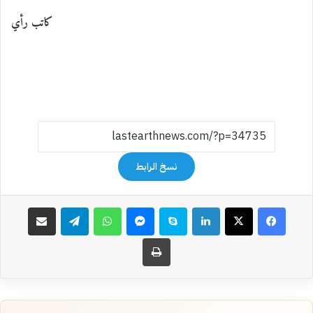
كاتب رأي
نسخ الرابط
فيسبوك
‫X
لينكدإن
سكايب
ماسنجر
واتساب
تيلقرام
مشاركة عبر البريد
طباعة