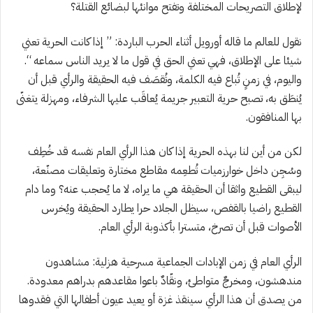
لإطلاق التصريحات المختلفة وتفتح موانئها لبضائع القتلة؟
نقول للعالم ما قاله أورويل أثناء الحرب الباردة: ” إذا كانت الحرية تعني
شيئا على الإطلاق، فهي تعني الحق في قول ما لا يريد الناس سماعه “.
واليوم، في زمنٍ تُباع فيه الكلمة، وتُقصَف فيه الحقيقة والرأي قبل أن
يُنطَق به، تصبح حرية التعبير جريمة يُعاقَب عليها الشرفاء، ومهزلة يتغنّى
بها المنافقون.
لكن من أين لنا بهذه الحرية إذا كان هذا الرأي العام نفسه قد خُطِف
وسُجِن داخل خوارزميات تُطعِمه مقاطع مختارة وتعليقات مصنّعة،
ليبقى القطيع واثقا أن الحقيقة هي ما يراه، لا ما يُحجب عنه؟ وما دام
القطيع راضيا بالقفص، سيظل الجلاد حرا يطارد الحقيقة ويُخرس
الأصوات قبل أن تصرخ، متسترا بأكذوبة الرأي العام.
الرأي العام في زمن الإبادات الجماعية مسرحية هزلية: مشاهدون
مندهشون، ومخرجٌ متواطئ، ونقّادٌ باعوا مقاعدهم بدراهم معدودة.
من يصدق أن هذا الرأي سينقذ غزة أو يعيد عيون أطفالها التي فقدوها