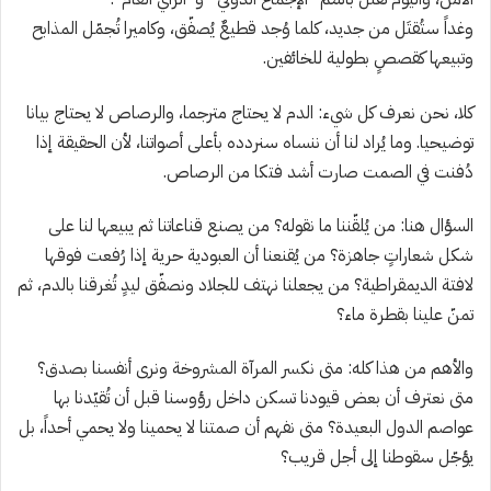
وغداً ستُقتَل من جديد، كلما وُجد قطيعٌ يُصفّق، وكاميرا تُجمّل المذابح
وتبيعها كقصصٍ بطولية للخائفين.
كلا، نحن نعرف كل شيء: الدم لا يحتاج مترجما، والرصاص لا يحتاج بيانا
توضيحيا. وما يُراد لنا أن ننساه سنردده بأعلى أصواتنا، لأن الحقيقة إذا
دُفنت في الصمت صارت أشد فتكا من الرصاص.
السؤال هنا: من يُلقّننا ما نقوله؟ من يصنع قناعاتنا ثم يبيعها لنا على
شكل شعاراتٍ جاهزة؟ من يُقنعنا أن العبودية حرية إذا رُفعت فوقها
لافتة الديمقراطية؟ من يجعلنا نهتف للجلاد ونصفّق ليدٍ تُغرقنا بالدم، ثم
تمنّ علينا بقطرة ماء؟
والأهم من هذا كله: متى نكسر المرآة المشروخة ونرى أنفسنا بصدق؟
متى نعترف أن بعض قيودنا تسكن داخل رؤوسنا قبل أن تُقيّدنا بها
عواصم الدول البعيدة؟ متى نفهم أن صمتنا لا يحمينا ولا يحمي أحداً، بل
يؤجّل سقوطنا إلى أجل قريب؟