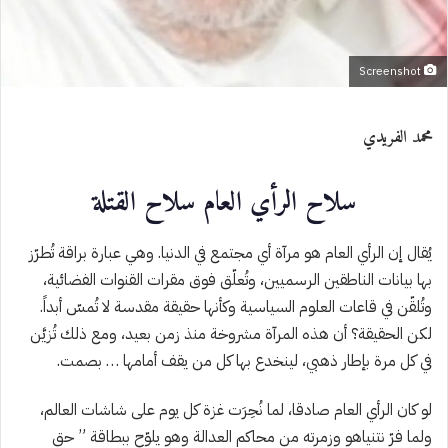
Screenshot
محمد الفريدي
سلاح الرأي العام سلاح القتلة
يُقال إن الرأي العام هو مرآة أي مجتمع في الدنيا. وهي عبارة براقة تُطرّز
بها بيانات الناطقين الرسميين، وتُعلّق فوق مقرات القنوات الفضائية،
وتُلقّن في قاعات العلوم السياسية وكأنها حقيقة مقدسة لا تُمسّ أبداً.
لكن الحقيقة؟ أن هذه المرآة مشروخة منذ زمن بعيد، ومع ذلك تُزيَّن
في كل مرة بإطار ذهبي، لينخدع بها كل من يقف أمامها … بصمت.
لو كان الرأي العام صادقا، لما نُحِرَت غزة كل يوم على شاشات العالم،
ولما فرّ نتنياهو وزمرته من محاكم العدالة وهو يلوّح ببطاقة ” حق