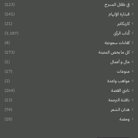
في ظلال المسرح
(123)
قيثارة الإلهام
(141)
كاريكاتير
(21)
كُتاب الرأي
(3٬187)
كفاءات سعودية
(4)
كل ما يخص المدينة
(173)
مال و أعمال
(1)
منوعات
(17)
مواهب واعدة
(2)
نادي القصة
(264)
نافذة الترجمة
(13)
هتان الشعر
(74)
ومضة
(18)