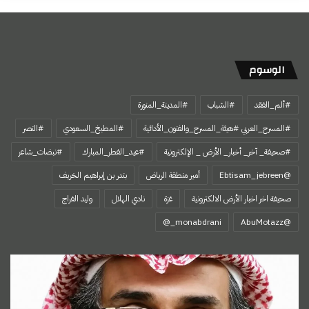
الوسوم
#ألم_الفقد
#الشباب
#المدينة_المنورة
#المسرح_العربي #هيئة_المسرح_والفنون_الأدائية
#المطبخ_السعودي
#النصر
#صحيفة_ آخر_ أخبار_ الأرض _ الإلكترونية
#عيد_الفطر_المبارك
#نبضات_شاعر
@Ebtisam_jebreen
أمير منطقة الرياض
بندر بن إبراهيم الخريف
صحيفة اخر اخبار الأرض الالكترونية
غزة
نادي الهلال
وليد الفراج
‏@AbuMotazz
اسمي…
هويتي
الأولى