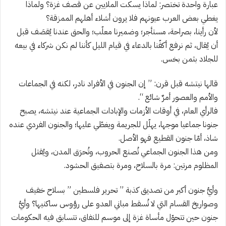
عبارة واحدة تختصر: لماذا يسكت الملايين عن قصف غزة؟ ولماذا
يغطي بعض العرب عيونهم فلا يرون أشلاء أهلهم الممزقة؟
لأن رأينا، بصراحة، مستأجر؛ وضميرنا معلّب؛ والحق عندنا يُقصَف قبل
أن يُقال، ثم نرفع أكفّنا بالدعاء في قيام الليل كأننا لم نكن شركاء في بيعه
للجلاد بثمن بخس.
قالها نيتشه قبل قرن: ” إن الجنون في الأفراد نادر، لكنه في الجماعات
والأمم والعصور أمرٌ شائع “.
فالرأي العام، في أوقات الأزمات والإبادات الجماعية عند نيتشه، يصبح
جنونا جماعيا موجها، يهلّل للجريمة ويغطّي عليها؛ والجنون الفردي عنده
شاذ، أمّا جنون القطيع فهو الأصل.
ومن هذا الجنون الجماعي تُصنع الحروب، وتُحرَق المدن، ويُقتل
المظلوم مرتين: مرة بالسلاح، ومرة بتصفيق الحشود.
وأيُّ جنون أكبر من تصديق كذبة ” تحرير فلسطين ” بسلاح خفيف
وصواريخ القسام التي لا تُسقط مباني العدو على رؤوس ساكنيها؟ وأيُّ
جنون حين تتحوّل مأساة غزة إلى موسم للنفاق، تتسابق فيه الحكومات