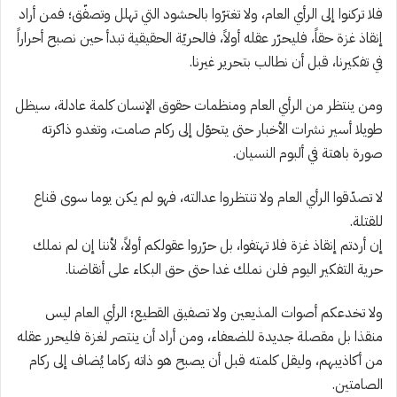
فلا تركنوا إلى الرأي العام، ولا تغترّوا بالحشود التي تهلل وتصفّق؛ فمن أراد
إنقاذ غزة حقاً، فليحرّر عقله أولاً، فالحريّة الحقيقية تبدأ حين نصبح أحراراً
في تفكيرنا، قبل أن نطالب بتحرير غيرنا.
ومن ينتظر من الرأي العام ومنظمات حقوق الإنسان كلمة عادلة، سيظل
طويلا أسير نشرات الأخبار حتى يتحوّل إلى ركام صامت، وتغدو ذاكرته
صورة باهتة في ألبوم النسيان.
لا تصدّقوا الرأي العام ولا تنتظروا عدالته، فهو لم يكن يوما سوى قناع
للقتلة.
إن أردتم إنقاذ غزة فلا تهتفوا، بل حرّروا عقولكم أولاً، لأننا إن لم نملك
حرية التفكير اليوم فلن نملك غدا حتى حق البكاء على أنقاضنا.
ولا تخدعكم أصوات المذيعين ولا تصفيق القطيع؛ الرأي العام ليس
منقذا بل مقصلة جديدة للضعفاء، ومن أراد أن ينتصر لغزة فليحرر عقله
من أكاذيبهم، وليقل كلمته قبل أن يصبح هو ذاته ركاما يُضاف إلى ركام
الصامتين.