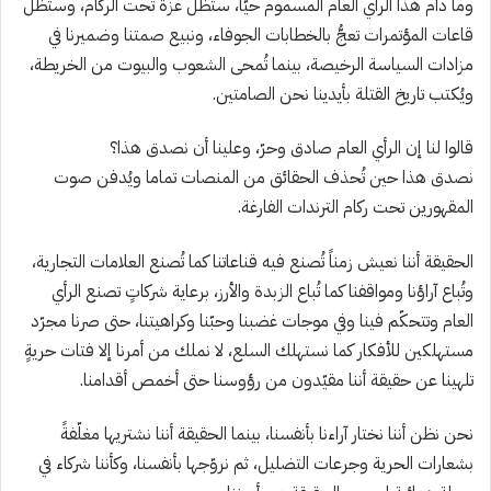
وما دام هذا الرأي العام المسموم حيّا، ستظل غزة تحت الركام، وستظل
قاعات المؤتمرات تعجُّ بالخطابات الجوفاء، ونبيع صمتنا وضميرنا في
مزادات السياسة الرخيصة، بينما تُمحى الشعوب والبيوت من الخريطة،
ويُكتب تاريخ القتلة بأيدينا نحن الصامتين.
قالوا لنا إن الرأي العام صادق وحرّ، وعلينا أن نصدق هذا؟
نصدق هذا حين تُحذف الحقائق من المنصات تماما ويُدفن صوت
المقهورين تحت ركام الترندات الفارغة.
الحقيقة أننا نعيش زمناً تُصنع فيه قناعاتنا كما تُصنع العلامات التجارية،
وتُباع آراؤنا ومواقفنا كما تُباع الزبدة والأرز، برعاية شركاتٍ تصنع الرأي
العام وتتحكّم فينا وفي موجات غضبنا وحبّنا وكراهيتنا، حتى صرنا مجرّد
مستهلكين للأفكار كما نستهلك السلع، لا نملك من أمرنا إلا فتات حريةٍ
تلهينا عن حقيقة أننا مقيّدون من رؤوسنا حتى أخمص أقدامنا.
نحن نظن أننا نختار آراءنا بأنفسنا، بينما الحقيقة أننا نشتريها مغلّفةً
بشعارات الحرية وجرعات التضليل، ثم نروّجها بأنفسنا، وكأننا شركاء في