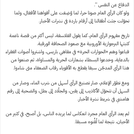
الدفاع عن النفس “.
ولو كان الرأي العام صوتا حرا، لما وُضِعَت على أفواهنا الأقفال، ولما
تحوّلت جثث أطفالنا إلى أرقام باردة في نشرات الأخبار.
تاريخ مفهوم الرأي العام، كما يقول الفلاسفة، ليس أكثر من قصة ناعمة
كتبتها البرجوازية الأوروبية مع صعود الصحافة الورقية.
فباعوا وهم «الحوارات الحرة» في مقاهي باريس، واشتروا أصوات الفقراء
بالدعاية، وخدعوا البسطاء بشعارات الحرية والمساواة، ثم صنعوا من
هذا الرأي المدجّن سيفا يقطع به الأقوياء رقاب الضعفاء متى شاءوا.
ومع تطوّر الإعلام، صار تصنيع الرأي أسهل من شرب الماء، وصار من
السهل أن تتحوّل الأكاذيب إلى يقين، والجلّاد إلى بطل، والضحية إلى رقم
هامشي في شريط نشرة الأخبار.
لم يعد الرأي العام مجرد انعكاس لما يريده الناس، بل أصبح، في كثير من
الأحيان، نتيجة لما لُقِّنوه مسبقا.