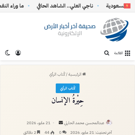
السعودية
ناجي العلي.. الشاهد الحافي
ما وراء النفط… و
تسجيل ا
الو
بحث عن
القائمة
الرئيسية
/
كُتاب الرأي
كُتاب الرأي
حِيْرةُ الإنسان
أرسل
عبدالمحسن محمد الحارثي
21 مايو، 2026
بريدا
آخر تحديث: 21 مايو، 2026
0
44
2 دقائق