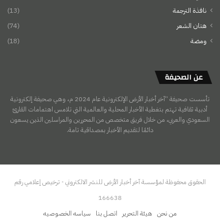
نافذة الترجمة
(13)
هتان الشعر
(74)
ومضة
(18)
عن الصحيفة
تأسست صحيفة “آخر أخبار الأرض الإلكترونية عام 2024 م، وهي صحيفة إلكترونية
أدبية ثقافية تهتم بتغطية الأخبار المحلية والعالمية التي تلامس اهتمامات القارئ
السعودي والعربي، من خلال فريق متخصص من المحررين والمراسلين الذين يسعون
دائمًا لتقديم الأخبار بمصداقية تامة.
الحقوق محفوظة لمؤسسة آخر أخبار الأرض للنشر الالكتروني - ترخيص إعلامي رقم
166638
من نحن
هيئة التحرير
اتصل بنا
سياسه الخصوصيه