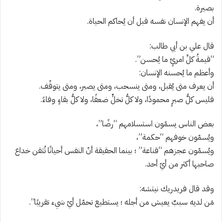
بصيرة.
أن يفهم الإنسان نفسه قبل أن يُحاكم الحياة.
قال علي بن أبي طالب:
“قيمةُ كلِّ امرئٍ ما يُحسن”.
وأعظم ما يُحسنه الإنسان:
أن يعرف متى يُقبل، ومتى ينسحب، ومتى يصبر، ومتى يتوقّف.
فليس كلُّ صبرٍ محمودًا، ولا كلُّ تخلٍّ ضعفًا، ولا كلُّ بقاءٍ وفاءً.
بعض الناس يسمّون استسلامهم “رضًا”،
ويُسمّون خوفهم “حكمة”،
ويُسمّون عجزهم “قناعة” ؛ بينما الحقيقة أنّ النفس أحيانًا تُتقن خداع
صاحبها أكثر من أيّ أحد.
وقد قال فريدريك نيتشه:
مَن لديه سببٌ يعيش من أجله ؛ يستطيع تحمّل أيّ شيء تقريبًا”.