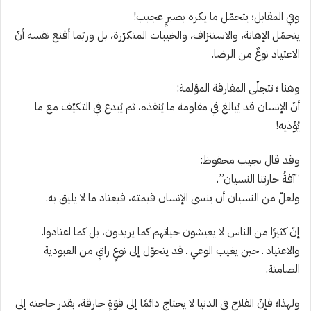
وفي المقابل؛ يتحمّل ما يكره بصبرٍ عجيب!
يتحمّل الإهانة، والاستنزاف، والخيبات المتكرّرة، بل وربّما أقنع نفسه أنّ
الاعتياد نوعٌ من الرضا.
وهنا ؛ تتجلّى المفارقة المؤلمة:
أنّ الإنسان قد يُبالغ في مقاومة ما يُنقذه، ثم يُبدع في التكيّف مع ما
يُؤذيه!
وقد قال نجيب محفوظ:
“آفةُ حارتنا النسيان”.
ولعلّ من النسيان أن ينسى الإنسان قيمته، فيعتاد ما لا يليق به.
إنّ كثيرًا من الناس لا يعيشون حياتهم كما يريدون، بل كما اعتادوا.
والاعتياد ـ حين يغيب الوعي ـ قد يتحوّل إلى نوعٍ راقٍ من العبودية
الصامتة.
ولهذا؛ فإنّ الفلاح في الدنيا لا يحتاج دائمًا إلى قوّةٍ خارقة، بقدر حاجته إلى