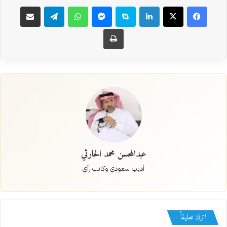
فيسبوك
‫X
لينكدإن
سكايب
ماسنجر
واتساب
تيلقرام
مشاركة عبر البريد
طباعة
عبدالمحسن محمد الحارثي
أديب سعودي وكاتب رأي
اترك تعليقاً