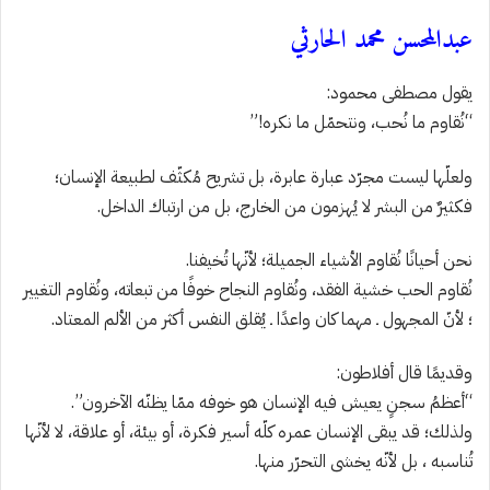
عبدالمحسن محمد الحارثي
يقول مصطفى محمود:
“نُقاوم ما نُحب، ونتحمّل ما نكره!”
ولعلّها ليست مجرّد عبارة عابرة، بل تشريح مُكثّف لطبيعة الإنسان؛
فكثيرٌ من البشر لا يُهزمون من الخارج، بل من ارتباك الداخل.
نحن أحيانًا نُقاوم الأشياء الجميلة؛ لأنّها تُخيفنا.
نُقاوم الحب خشية الفقد، ونُقاوم النجاح خوفًا من تبعاته، ونُقاوم التغيير
؛ لأنّ المجهول ـ مهما كان واعدًا ـ يُقلق النفس أكثر من الألم المعتاد.
وقديمًا قال أفلاطون:
“أعظمُ سجنٍ يعيش فيه الإنسان هو خوفه ممّا يظنّه الآخرون”.
ولذلك؛ قد يبقى الإنسان عمره كلّه أسير فكرة، أو بيئة، أو علاقة، لا لأنّها
تُناسبه ، بل لأنّه يخشى التحرّر منها.