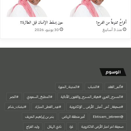
أفراحٌ ممنوعةٌ من الفرح!
حين يسقط الإنسان قبل الطائرة!!
منذ 3 أسابيع
30 يونيو، 2026
الوسوم
#ألم_الفقد
#الشباب
#المدينة_المنورة
#المسرح_العربي #هيئة_المسرح_والفنون_الأدائية
#المطبخ_السعودي
#النصر
#صحيفة_ آخر_ أخبار_ الأرض _ الإلكترونية
#عيد_الفطر_المبارك
#نبضات_شاعر
@Ebtisam_jebreen
أمير منطقة الرياض
بندر بن إبراهيم الخريف
صحيفة اخر اخبار الأرض الالكترونية
غزة
نادي الهلال
وليد الفراج