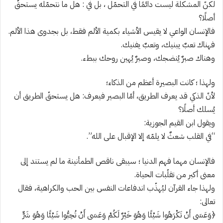
لكنّ المشكلة ليست دائمًا في التحمّل ، بل في : هل ما نتحمّله يستحقّ
أصلًا؟
فالإنسان الواعي لا يقيس الأشياء بكمية الألم فقط، بل بجدوى هذا الألم.
فهناك تعبٌ يبنيك، وتعبٌ يفنيك.
وهناك صبرٌ يُنضجك، وصبرٌ يُهين روحك ببطء.
ولهذا ؛ كانت البصيرة أعظم من الذكاء؛
لأنّ الذكي قد يعرف الطريق، أمّا البصير فيعرف: هل يستحقّ الطريق أن
يُسلك أصلًا؟
ويقول ابن القيم الجوزية:
“في القلب شعثٌ لا يلمّه إلا الإقبال على الله”.
فالإنسان مهما فهم الدنيا ؛ سيبقى ناقص الطمأنينة ما لم يستند إلى
معنى أكبر من تقلّبات الحياة.
ولهذا جاء القرآن ليُهذّب اندفاعات النفس بين الحب والكراهية، فقال
تعالى:
﴿وَعَسَى أَنْ تَكْرَهُوا شَيْئًا وَهُوَ خَيْرٌ لَكُمْ وَعَسَى أَنْ تُحِبُّوا شَيْئًا وَهُوَ شَرٌّ