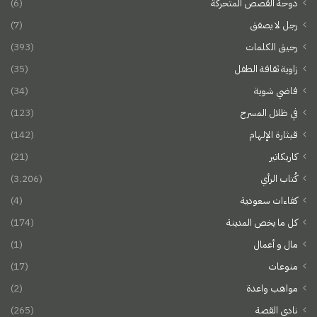
دوحة القصص المتحركة
(6)
رجل لا يصفق
(7)
رحيق الكلمات
(393)
زاوية ثقافة الطفل
(35)
فاضي شوية
(34)
في ظلال المسرح
(123)
قيثارة الإلهام
(142)
كاريكاتير
(21)
كُتاب الرأي
(3٬206)
كفاءات سعودية
(4)
كل ما يخص المدينة
(174)
مال و أعمال
(1)
منوعات
(17)
مواهب واعدة
(2)
نادي القصة
(265)