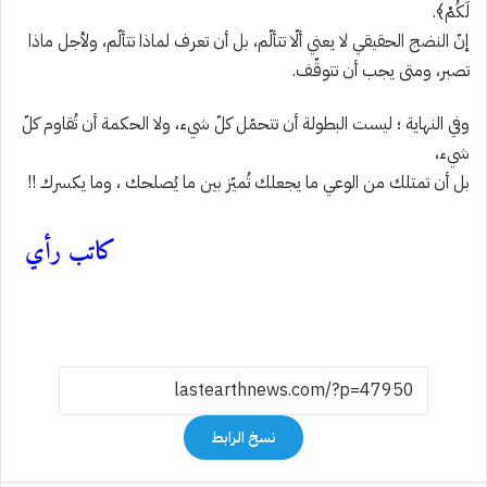
لَكُمْ﴾.
إنّ النضج الحقيقي لا يعني ألّا تتألّم، بل أن تعرف لماذا تتألّم، ولأجل ماذا
تصبر، ومتى يجب أن تتوقّف.
وفي النهاية ؛ ليست البطولة أن تتحمّل كلّ شيء، ولا الحكمة أن تُقاوم كلّ
شيء،
بل أن تمتلك من الوعي ما يجعلك تُميّز بين ما يُصلحك ، وما يكسرك !!
كاتب رأي
نسخ الرابط