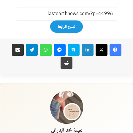
نسخ الرابط
فيسبوك
‫X
لينكدإن
سكايب
ماسنجر
واتساب
تيلقرام
مشاركة عبر البريد
طباعة
نعيمة محمد البدراني