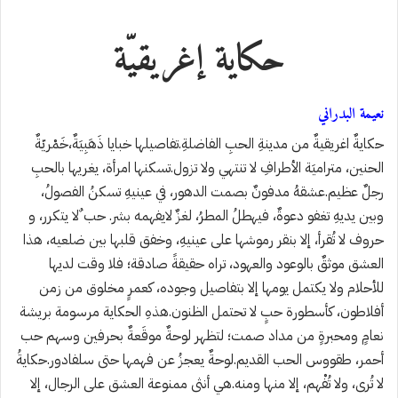
حكاية إغريقيّة
نعيمة البدراني
‎حكايةٌ اغريقيةٌ من مدينةِ الحبِ الفاضلةِ. تفاصيلها خبايا ذَهَبِيَةٌ،خَمْريّةٌ
الحنين، متراميَة الأطرافِ لا تنتهي ولا تزول. تسكنها امرأة، يغريها بالحبِ
رجلٌ عظيم. عشقهُ مدفونٌ بصمت الدهور، في عينيهِ تسكنُ الفصولُ،
وبين يديهِ تغفو دعوةٌ، فيهطلُ المطرُ، لغزٌ لايفهمه بشر. حب ٌلا يتكرر، و
حروف لا تُقرأ، إلا بنقر رموشها على عينيهِ، وخفق قلبها بين ضلعيه، هذا
العشق موثقٌ بالوعود والعهود، تراه حقيقةً صادقة؛ فلا وقت لديها
للأحلام ولا يكتمل يومها إلا بتفاصيل وجوده، كعمرٍ مخلوق من زمن
أفلاطون، كأسطورة حبٍ لا تحتمل الظنون. هذهِ الحكاية مرسومة بريشة
نعامٍ ومحبرةٍ من مداد صمت؛ لتظهر لوحةٌ موقَعةٌ بحرفين وسهم حب
أحمر، طقووس الحب القديم. لوحةٌ يعجزُ عن فهمها حتى سلفادور. حكايةُ
لا تُرى، ولا تُفْهم، إلا منها ومنه. هي أنثى ممنوعة العشق على الرجال، إلا