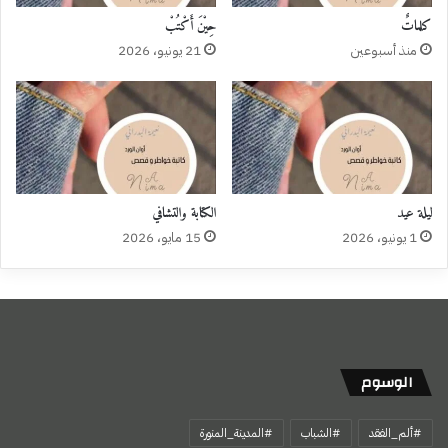
كلماتٌ
حِيْنَ أَكْتُبْ
منذ أسبوعين
21 يونيو، 2026
ليلة عيد
الكتابة والتشافي
1 يونيو، 2026
15 مايو، 2026
الوسوم
#ألم_الفقد
#الشباب
#المدينة_المنورة