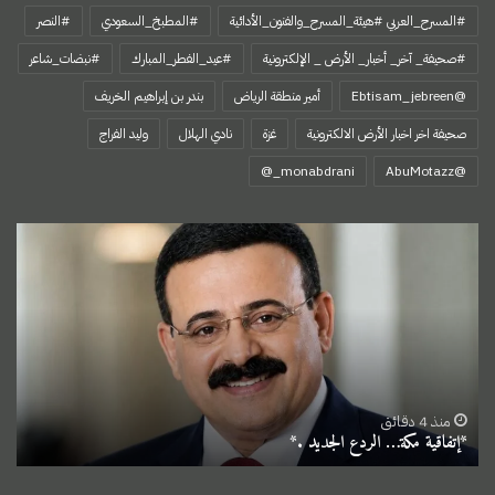
#المسرح_العربي #هيئة_المسرح_والفنون_الأدائية
#المطبخ_السعودي
#النصر
#صحيفة_ آخر_ أخبار_ الأرض _ الإلكترونية
#عيد_الفطر_المبارك
#نبضات_شاعر
@Ebtisam_jebreen
أمير منطقة الرياض
بندر بن إبراهيم الخريف
صحيفة اخر اخبار الأرض الالكترونية
غزة
نادي الهلال
وليد الفراج
‏@AbuMotazz
*إتفاقية
مكة…
الردع
الجديد
.*
منذ 4 دقائق
*إتفاقية مكة… الردع الجديد .*