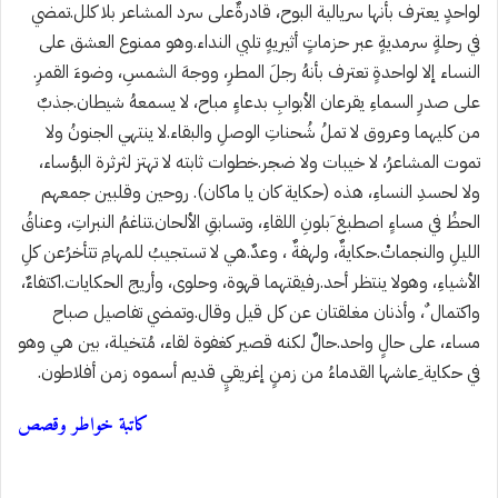
لواحدٍ يعترف بأنها سريالية البوح، قادرةٌعلى سرد المشاعر بلا كلل. تمضي
في رحلةٍ سرمديةٍ عبر حزماتٍ أثيريهٍ تلبي النداء. وهو ممنوع العشق على
النساء إلا لواحدةٍ تعترف بأنهُ رجلَ المطرِ، ووجهَ الشمسِ، وضوءَ القمرِ.
‎على صدرِ السماءِ يقرعان الأبوابِ بدعاءٍ مباح، لا يسمعهُ شيطان. جذبٌ
من كليهما وعروق لا تملُ شُحناتِ الوصلِ والبقاء. لا ينتهي الجنونُ ولا
تموت المشاعرُ، لا خيبات ولا ضجر. خطوات ثابته لا تهتز لثرثرة البؤساء،
ولا لحسدِ النساءِ، هذه (حكاية كان يا ماكان). روحين وقلبين جمعهم
الحظُ في مساءٍ اصطبغ َبلونِ اللقاءِ، وتسابقِ الألحان. تناغمُ النبراتِ، وعناقُ
الليلِ والنجماتْ. حكايةٌ، ولهفةٌ ، وعدٌ. هي لا تستجيبُ للمهامِ تتأخرُعن كلِ
الأشياءِ، وهولا ينتظر أحد. رفيقتهما قهوة، وحلوى، وأريج الحكايات. اكتفاءٌ،
واكتمال ٌ، وأذنان مغلقتان عن كل قيل وقال. وتمضي تفاصيل صباح
مساء، على حالٍ واحد. حالٌ لكنه قصير كغفوة لقاء، مُتخيلة، بين هي وهو
في حكاية ِعاشها القدماءُ من زمنٍ إغريقيٍ قديم أسموه زمن أفلاطون.
كاتبة خواطر وقصص