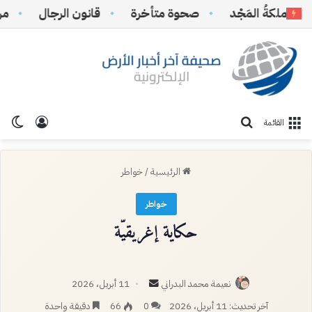
لكةُ المَجْد
صحوة متأخرة
‏قانون الرجال
من نُقا
تسجيل ا
الو
بحث عن
القائمة
الرئيسية
/
خواطر
خواطر
حكاية إغريقيّة
أرسل
نعيمة محمد البدراني
11 أبريل، 2026
بريدا
آخر تحديث: 11 أبريل، 2026
0
66
دقيقة واحدة