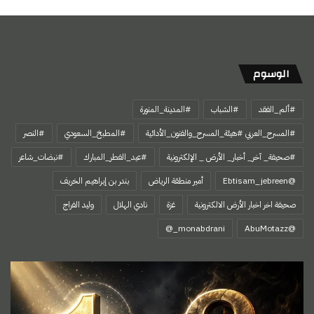
الوسوم
#ألم_الفقد
#الشباب
#المدينة_المنورة
#المسرح_العربي #هيئة_المسرح_والفنون_الأدائية
#المطبخ_السعودي
#النصر
#صحيفة_ آخر_ أخبار_ الأرض _ الإلكترونية
#عيد_الفطر_المبارك
#نبضات_شاعر
@Ebtisam_jebreen
أمير منطقة الرياض
بندر بن إبراهيم الخريف
صحيفة اخر اخبار الأرض الالكترونية
غزة
نادي الهلال
وليد الفراج
‏@AbuMotazz
حكايتي
مع
الرقم
ثلاثة