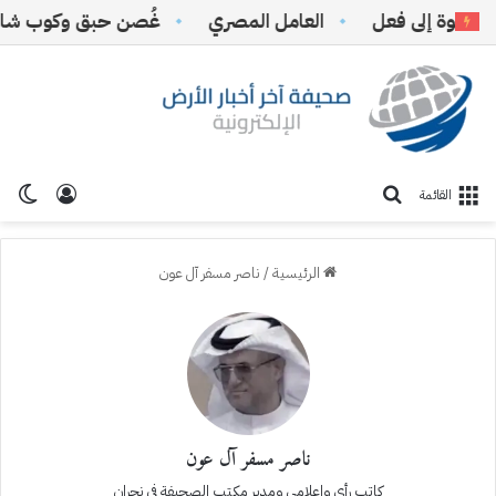
 فعل
‏العامل المصري
غُصن حبق وكوب شاي
(ال
تسجيل ا
الو
بحث عن
القائمة
الرئيسية
/
ناصر مسفر آل عون
ناصر مسفر آل عون
كاتب رأي وإعلامي ومدير مكتب الصحيفة في نجران