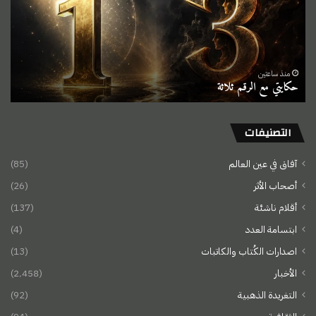
منذ ساعتين
حكايتي مع الرقم ثلاثة
التصنيفات
آفاق في عين العالم
(85)
أصحاب الأثر
(26)
أقلام ناشئة
(137)
ابتسامة العدد
(4)
اصدارات الكُتاب والكاتبات
(13)
الأخبار
(2٬458)
التغريدة الذهبية
(92)