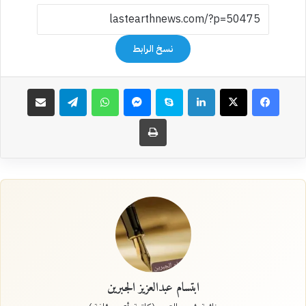
نسخ الرابط
فيسبوك
‫X
لينكدإن
سكايب
ماسنجر
واتساب
تيلقرام
مشاركة عبر البريد
طباعة
ابتسام عبدالعزيز الجبرين