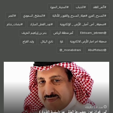
#ألم_الفقد
#الشباب
#المدينة_المنورة
#المسرح_العربي #هيئة_المسرح_والفنون_الأدائية
#المطبخ_السعودي
#النصر
#صحيفة_ آخر_ أخبار_ الأرض _ الإلكترونية
#عيد_الفطر_المبارك
#نبضات_شاعر
@Ebtisam_jebreen
أمير منطقة الرياض
بندر بن إبراهيم الخريف
صحيفة اخر اخبار الأرض الالكترونية
غزة
نادي الهلال
وليد الفراج
‏@AbuMotazz
تمور
نجران
تعزز
حضورها
العالمي
عبر
(سفينة
التذوق)
منذ 34 دقيقة
تمور نجران تعزز حضورها العالمي عبر (سفينة التذوق)