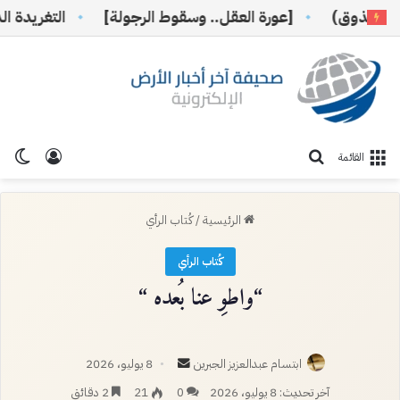
ذوق)
[عورة العقل.. وسقوط الرجولة]
التغريدة الذهبية 91
تسجيل ا
الو
بحث عن
القائمة
الرئيسية
/
كُتاب الرأي
كُتاب الرأي
“واطوِ عنا بُعده “
أرسل
ابتسام عبدالعزيز الجبرين
8 يوليو، 2026
بريدا
آخر تحديث: 8 يوليو، 2026
0
21
2 دقائق