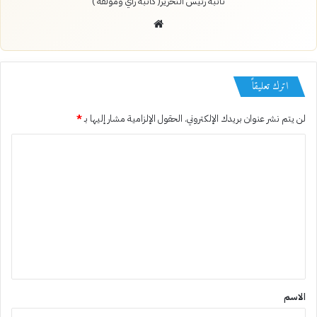
نائبة رئيس التحرير( كاتبة رأي ومؤلفة )
موقع
الويب
اترك تعليقاً
لن يتم نشر عنوان بريدك الإلكتروني.
الحقول الإلزامية مشار إليها بـ
*
ا
ل
ت
ع
ل
ي
ق
*
الاسم