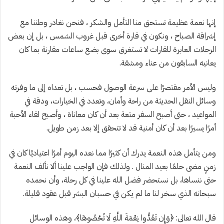
إنها نعمة عظيمة تستحق منا التأمل والشكر ، فنحن نغادر وطننا مع
إشراقة الصباح ، ونكون في قارة أخرى قبل غروب الشمس ، بل إن بعض
الرحلات العابرة للقارات لا تستغرق سوى بضع ساعات مقارنة بما كان
يعانيه السابقون من عناء ومشقة.
وليس الأمر مقتصرًا على سرعة الوصول فحسب ، بل تعداه إلى ما وفرته
وسائل النقل الحديثة من راحة وأمان، وتعدد في الخيارات، ودقة في
المواعيد ، حتى أصبح السفر متعة بعد أن كان معاناة ، وأصبح لقاء الأحبة
أمرًا يسيرًا بعد أن كان أمنية قد لا تتحقق إلا بعد زمن طويل.
ومن يتأمل هذه النعمة يدرك أن كثيرًا مما نعده اليوم أمرًا اعتياديًا كان في
زمنٍ مضى حلمًا بعيد المنال . ولذلك فإن الواجب علينا ألا نألف النعمة
حتى ننساها، بل نستحضر فضل الله علينا في كل رحلة، وأن نحمده
سبحانه الذي سخر لنا ما لم يكن في حسبان البشر قبل عقود قليلة.
قال الله تعالى: ﴿وَإِن تَعُدُّوا نِعْمَةَ اللَّهِ لَا تُحْصُوهَا﴾، وهذه الوسائل