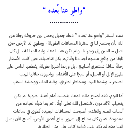
“واطوِ عنا بُعده “
……………
دعاء السفر “واطوِ عنا بُعده ” دعاء جميل يحمل بين حروفه رجاءً من
الله بأن يختصر لنا في سفرنا المسافات الطويلة ، ويطوي لنا الأرض حتى
نصل سالمين إلى وجهتنا . ولم يكن هذا الدعاء وليد المبالغة ، بل كان
نابعًا من واقعٍ عاشوه أجدادنا وآبائهم بكل تفاصيله، حين كانت الأسفار
رحلةً شاقة تستغرق أسابيع ، بل وربما أشهرًا طويلة، يقطعها الناس على
ظهور الإبل أو الخيل، أو سيرًا على الأقدام، يواجهون خلالها لهيب
الصحراء، وشدة البرد، ومخاطر الطريق، وقلة الماء، ووحشة السفر.
أما اليوم، فقد أصبح ذلك الدعاء يتجسد أمام أعيننا بصورة لم يكن
يتخيلها الأقدمون . فبفضل الله تعالى أولًا ، ثم بما هيأه لعباده من
أسباب العلم والتقدم، أصبحت المسافات البعيدة تُطوى في ساعات
معدودة. فمن كان يحتاج إلى شهور ليبلغ أقصى الأرض، أصبح الآن يصل
إليها وهو لم يكد ينهي قراءة كتاب على متن الطائرة.