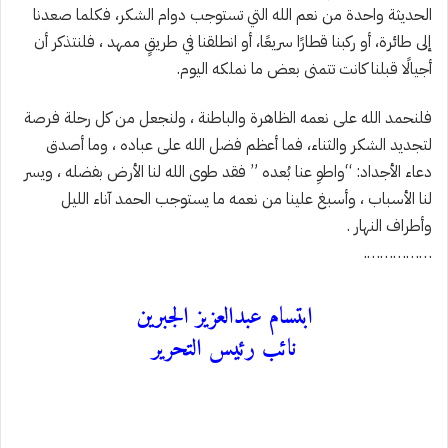
الحديثة واحدة من نعم الله التي تستوجب دوام الشكر، فكلما صعدنا
إلى طائرة، أو ركبنا قطارًا سريعًا، أو انطلقنا في طريقٍ ممهد ، فلنتذكر أن
أجيالًا قبلنا كانت تتمنى بعض ما نملكه اليوم.
فلنحمد الله على نعمه الظاهرة والباطنة ، ولنجعل من كل رحلة فرصة
لتجديد الشكر والثناء، فما أعظم فضل الله على عباده ، وما أصدق
دعاء الأجداد: “واطوِ عنا بُعده ” فقد طوى الله لنا الأرض بفضله ، ويسر
لنا الأسباب ، وأسبغ علينا من نعمه ما يستوجب الحمد آناء الليل
وأطراف النهار .
…………….
ابتسام عبدالعزيز الجبرين
نائب رئيس التحرير