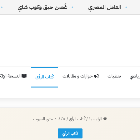
مل المصري
غُصن حبق وكوب شاي
(القرار الأمر
رياضي
تغطيات
حوارات و مقابلات
النسخة الإلكت
كُتاب الرأي
الرئيسية
/
كُتاب الرأي
/
هكذا علمتني الحروب
كُتاب الرأي