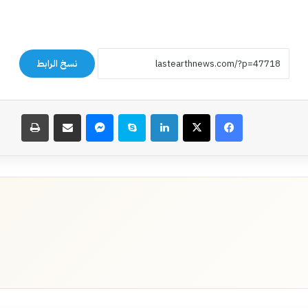
نسخ الرابط
فيسبوك
‫X
لينكدإن
سكايب
ماسنجر
مشاركة عبر البريد
طباعة