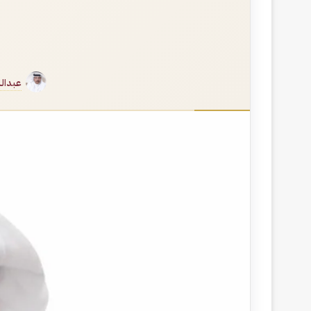
عبدالل