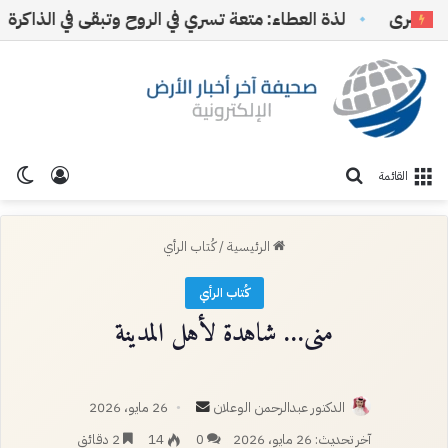
برى
لذة العطاء: متعة تسري في الروح وتبقى في الذاكرة
تسجيل ا
الو
بحث عن
القائمة
الرئيسية
/
كُتاب الرأي
كُتاب الرأي
منى… شاهدة لأهل المدينة
أرسل
الدكتور عبدالرحمن الوعلان
26 مايو، 2026
بريدا
آخر تحديث: 26 مايو، 2026
0
14
2 دقائق