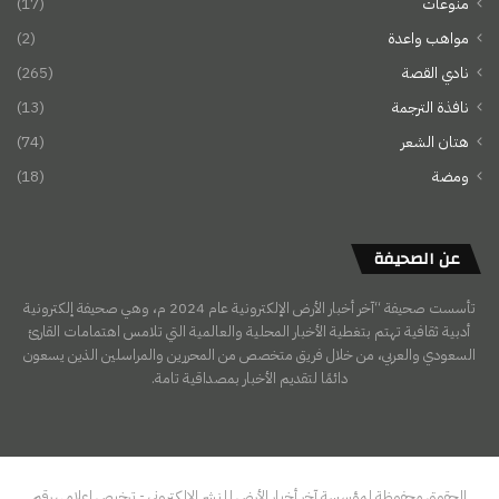
منوعات
(17)
مواهب واعدة
(2)
نادي القصة
(265)
نافذة الترجمة
(13)
هتان الشعر
(74)
ومضة
(18)
عن الصحيفة
تأسست صحيفة “آخر أخبار الأرض الإلكترونية عام 2024 م، وهي صحيفة إلكترونية
أدبية ثقافية تهتم بتغطية الأخبار المحلية والعالمية التي تلامس اهتمامات القارئ
السعودي والعربي، من خلال فريق متخصص من المحررين والمراسلين الذين يسعون
دائمًا لتقديم الأخبار بمصداقية تامة.
الحقوق محفوظة لمؤسسة آخر أخبار الأرض للنشر الالكتروني - ترخيص إعلامي رقم