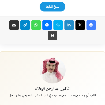
نسخ الرابط
فيسبوك
‫X
لينكدإن
سكايب
ماسنجر
واتساب
تيلقرام
مشاركة عبر البريد
طباعة
الدكتور عبدالرحمن الوعلان
كاتب رأي ومسرح ومعد برامج ومشرف في ظلال المشهد المسرحي وخبر عاجل