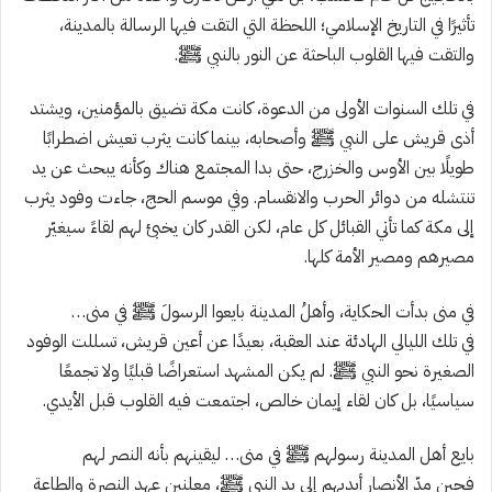
تأثيرًا في التاريخ الإسلامي؛ اللحظة التي التقت فيها الرسالة بالمدينة،
والتقت فيها القلوب الباحثة عن النور بالنبي ﷺ.
في تلك السنوات الأولى من الدعوة، كانت مكة تضيق بالمؤمنين، ويشتد
أذى قريش على النبي ﷺ وأصحابه، بينما كانت يثرب تعيش اضطرابًا
طويلًا بين الأوس والخزرج، حتى بدا المجتمع هناك وكأنه يبحث عن يد
تنتشله من دوائر الحرب والانقسام. وفي موسم الحج، جاءت وفود يثرب
إلى مكة كما تأتي القبائل كل عام، لكن القدر كان يخبئ لهم لقاءً سيغيّر
مصيرهم ومصير الأمة كلها.
في منى بدأت الحكاية، وأهلُ المدينة بايعوا الرسولَ ﷺ في منى…
في تلك الليالي الهادئة عند العقبة، بعيدًا عن أعين قريش، تسللت الوفود
الصغيرة نحو النبي ﷺ. لم يكن المشهد استعراضًا قبليًا ولا تجمعًا
سياسيًا، بل كان لقاء إيمان خالص، اجتمعت فيه القلوب قبل الأيدي.
بايع أهل المدينة رسولهم ﷺ في منى… ليقينهم بأنه النصر لهم
فحين مدّ الأنصار أيديهم إلى يد النبي ﷺ، معلنين عهد النصرة والطاعة