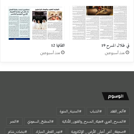
في ظلال المسرح 19
الثقافية 12
منذ أسبوعين
منذ أسبوعين
الوسوم
#ألم_الفقد
#الشباب
#المدينة_المنورة
#المسرح_العربي #هيئة_المسرح_والفنون_الأدائية
#المطبخ_السعودي
#النصر
#صحيفة_ آخر_ أخبار_ الأرض _ الإلكترونية
#عيد_الفطر_المبارك
#نبضات_شاعر