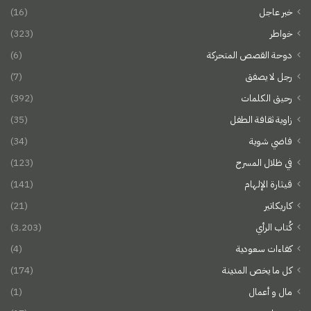
خبر عاجل
(16)
خواطر
(323)
دوحة القصص المتحركة
(6)
رجل لا يصفق
(7)
رحيق الكلمات
(392)
زاوية ثقافة الطفل
(35)
فاضي شوية
(34)
في ظلال المسرح
(123)
قيثارة الإلهام
(141)
كاريكاتير
(21)
كُتاب الرأي
(3٬203)
كفاءات سعودية
(4)
كل ما يخص المدينة
(174)
مال و أعمال
(1)