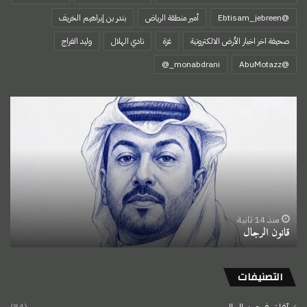
@Ebtisam_jebreen
أمير منطقة الرياض
بندر بن إبراهيم الخريف
صحيفة اخر اخبار الأرض الالكترونية
غزة
نادي الهلال
وليد الفراج
‏@AbuMotazz
‏قانون
الرجال
منذ 14 ثانية
‏قانون الرجال
التصنيفات