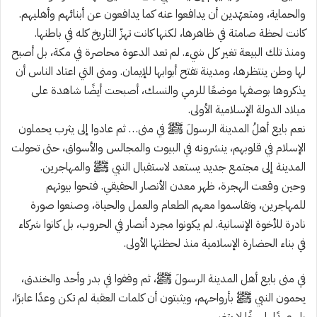
والحماية، ومتعهّدين أن يدافعوا عنه كما يدافعون عن أبنائهم وأهليهم.
كانت لحظة صامتة في ظاهرها، لكنها كانت تهزّ التاريخ كله في باطنها.
ومنذ تلك البيعة تغير كل شيء. لم تعد الدعوة محاصرة في مكة، بل أصبح
لها وطن ينتظرها، ومدينة تفتح أبوابها للإيمان. ومنى التي اعتاد الناس أن
يذكروها بوصفها موضعًا للرمي والنسك، أصبحت أيضًا شاهدة على
ميلاد الدولة الإسلامية الأولى.
نعم بايع أهلُ المدينة الرسولَ ﷺ في منى… ثم عادوا إلى يثرب يحملون
الإسلام في قلوبهم، ينشرونه في البيوت والمجالس والأسواق، حتى تحولت
المدينة إلى مجتمع جديد يستعد لاستقبال النبي ﷺ والمهاجرين.
وحين وقعت الهجرة، ظهر معدن الأنصار الحقيقي. فتحوا بيوتهم
للمهاجرين، وتقاسموا معهم الطعام والعمل والحياة، وصنعوا صورة
نادرة للأخوة الإنسانية. لم يكونوا مجرد أنصار في الحروب، بل كانوا شركاء
في بناء الحضارة الإسلامية منذ لحظتها الأولى.
في منى بايع أهل المدينة الرسولَ ﷺ، ثم وقفوا في بدر وأحد والخندق،
يحمون النبي ﷺ بأرواحهم، ويثبتون أن كلمات العقبة لم تكن وعدًا عابرًا،
بل عهدًا راسخًا لا يتغير.