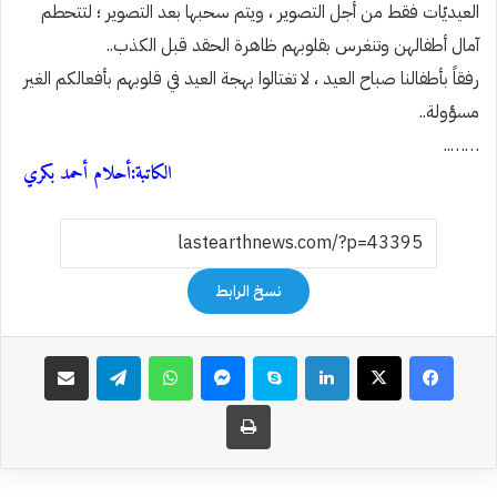
العيديّات فقط من أجل التصوير ، ويتم سحبها بعد التصوير ؛ لتتحطم
آمال أطفالهن وتنغرس بقلوبهم ظاهرة الحقد قبل الكذب..
رفقاً بأطفالنا صباح العيد ، لا تغتالوا بهجة العيد في قلوبهم بأفعالكم الغير
مسؤولة..
……..
الكاتبة:أحلام أحمد بكري
نسخ الرابط
فيسبوك
‫X
لينكدإن
سكايب
ماسنجر
واتساب
تيلقرام
مشاركة عبر البريد
طباعة