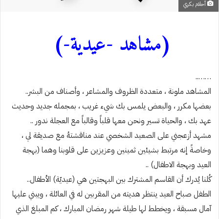
أحلام بكري
(مشاهد -عيدية-)
……..
المشاهد ملونة ، متعددة الظروف والمشاعر ، وأصناف من البشر..
بعضها مكرر ، والبعض يلمس بك شيء غريب ، بمجمله جديد وحديث
عهد بك ، والحياة تسير ونحن معها قلباً وقالباً مع العجلة ندور ..
مشهد أزعجني على الصعيد الشخصي عند مناقشتهُ مع صديقة لي ،
وخاصةً إنه مرتبط بشيئين ثمينين وعزيزين على قلوبنا وهما (بهجة
العيد وبهجة الاطفال) ..
كُلنا يُدرك أن القاسم المشترك بين البهجتين هي (عيديّة) الأطفال..
الطفل صباح العيد ينتظر هديته من المقربين له في العائلة ، ويبني عليها
آمال مسبقة ، ويخطط لها طيلة شهر رمضان المبارك ، كم المبلغ الذي