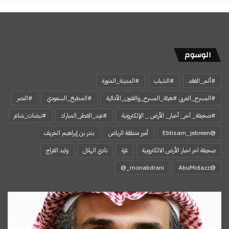
الوسوم
#ألم_الفقد
#الشباب
#المدينة_المنورة
#المسرح_العربي #هيئة_المسرح_والفنون_الأدائية
#المطبخ_السعودي
#النصر
#صحيفة_ آخر_ أخبار_ الأرض _ الإلكترونية
#عيد_الفطر_المبارك
#نبضات_شاعر
@Ebtisam_jebreen
أمير منطقة الرياض
بندر بن إبراهيم الخريف
صحيفة اخر اخبار الأرض الالكترونية
غزة
نادي الهلال
وليد الفراج
‏@AbuMotazz
اسمي…
هويتي
الأولى