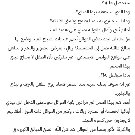
سيحصل عليهِ ؟..
وما الذي سيحققه بهذا المبلغ؟..
وماذا سيشتري به ، مما يطمح ويتمنى اقتنائه؟..
أحلام تُبنى وآمال طفوليه تصاغِ على هدية العيد..
مؤسف أن نجد بعض العوائل تَجهز عيديات لصباح العيد وتضع بها
مبالغ طائلة تصل إلى الخمسمئةِ ريالٍ ، بغرض التصوير والنشر والتباهي
على مواقع التواصل الاجتماعي ، غير مدّركين بأن الطفل لا يحتاج مبلغ
بهذا الحجم..
ماذا سيفعل به!؟..
غير انه سوف يتعلم منهم منذ الصغر فساد روح الطفل بالترف والبذخ
والتبذير..
أيضا هم بهذا العمل غير مراعين بقية العوائل متوسطى الدخل التى تهدي
أبنائها الخمسة أو العشرة ريالات ، وكثير من العوائل ذات العوز ، أطفالهم
لا يجدون حتى كسوة العيد..
والكارثة الأكبر بعضاً من العوائل هداهنّ اللّٰه ، تضع المبالغ الكبيرة في