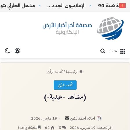
لذهبية 90
الإعلاميون الجدد…
تسجيل ا
الو
بحث عن
القائمة
الرئيسية
/
كُتاب الرأي
كُتاب الرأي
(مشاهد -عيدية-)
أرسل
أحلام أحمد بكري
19 مارس، 2026
بريدا
آخر تحديث: 19 مارس، 2026
0
62
دقيقة واحدة