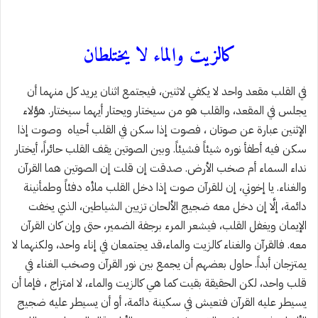
كالزيت والماء لا يختلطان
في القلب مقعد واحد لا يكفي لاثنين، فيجتمع اثنان يريد كل منهما أن
يجلس في المقعد، والقلب هو من سيختار ويحتار أيهما سيختار. هؤلاء
الإثنين عبارة عن صوتان ، فصوت إذا سكن في القلب أحياه وصوت إذا
سكن فيه أطفأ نوره شيئاً فشيئاً. وبين الصوتين يقف القلب حائراً، أيختار
نداء السماء أم صخب الأرض. صدقت إن قلت إن الصوتين هما القرآن
والغناء. يا إخوتي، إن للقرآن صوت إذا دخل القلب ملأه دفئاً وطمأنينة
دائمة، إلَّا إن دخل معه ضجيج الألحان تزيين الشياطين، الذي يخفت
الإيمان ويغفل القلب، فيشعر المرء برجفة الضمير، حتى وإن كان القرآن
معه. فالقرآن والغناء كالزيت والماء،قد يجتمعان في إناء واحد، ولكنهما لا
يمتزجان أبداً. حاول بعضهم أن يجمع بين نور القرآن وصخب الغناء في
قلب واحد، لكن الحقيقة بقيت كما هي كالزيت والماء، لا امتزاج ، فإما أن
يسيطر عليه القرآن فتعيش في سكينة دائمة، أو أن يسيطر عليه ضجيج