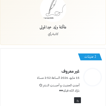
عائشة وليد عبدالمولى
كاتبة رأي
‫2 تعليقات
ي
غير معروف
:
ق
15 مايو، 2026 الساعة 2:52 مساءً
و
أجدتِ الحديث و أحسنتِ النشر 💞
ل
بارك الله فيكِ♥️♥️
رد