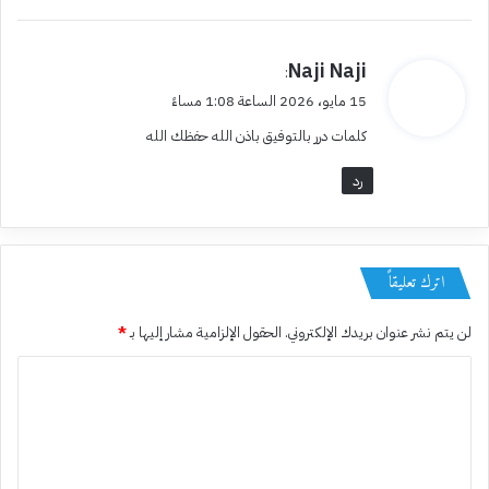
ي
Naji Naji
:
ق
15 مايو، 2026 الساعة 1:08 مساءً
و
كلمات درر بالتوفيق باذن الله حفظك الله
ل
رد
اترك تعليقاً
لن يتم نشر عنوان بريدك الإلكتروني.
الحقول الإلزامية مشار إليها بـ
*
ا
ل
ت
ع