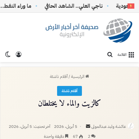
سعودية
ناجي العلي.. الشاهد الحافي
ما وراء النفط… وما
تسجيل ا
الو
بحث عن
القائمة
الرئيسية
/
أقلام ناشئة
أقلام ناشئة
كالزيت والماء لا يختلطان
أرسل
عائشة وليد عبدالمولى
5 أبريل، 2026
آخر تحديث: 5 أبريل، 2026
بريدا
2
67
دقيقة واحدة