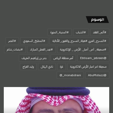
الوسوم
#ألم_الفقد
#الشباب
#المدينة_المنورة
#المسرح_العربي #هيئة_المسرح_والفنون_الأدائية
#المطبخ_السعودي
#النصر
#صحيفة_ آخر_ أخبار_ الأرض _ الإلكترونية
#عيد_الفطر_المبارك
#نبضات_شاعر
@Ebtisam_jebreen
أمير منطقة الرياض
بندر بن إبراهيم الخريف
صحيفة اخر اخبار الأرض الالكترونية
غزة
نادي الهلال
وليد الفراج
‏@AbuMotazz
اتفاقية
مكة،
تجسيد
للإرادة
السياسية