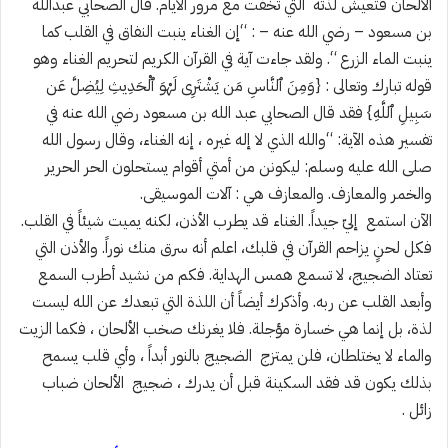
الألحان فتعيش لذته التي تخفت مع مرور الأيام. قال الصحابي عبدالله
بن مسعود – رضي الله عنه – : “إن الغناء ينبت النفاق في القلب كما
ينبت الماء الزرع “. ولقد جاءت آية في القرآن الكريم لتحريم الغناء وهو
قوله تبارك وتعالى : {وَمِنَ ٱلنَّاسِ مَن يَشْتَرِى لَهْوَ ٱلْحَدِيثِ لِيُضِلَّ عَن
سَبِيلِ ٱللَّهِ} فقد قال الصحابي عبد الله بن مسعود رضي الله عنه في
تفسير هذه الآية: “والله الذي لا إله غيره ، إنه الغناء، وقال رسول الله
صلى الله عليه وسلم: ليكونن من أمتي أقوام يستحلون الحر الحرير
والخمر والمعازف. والمعازف هي : آلات الموسيقى.
الآن استمع إليّ جيداً. الغناء قد يطرب الأذن، لكنه يميت شيئاً في القلب.
فكل لحنٍ يزاحم القرآن في قلبك، اعلم أنه سرق منك نوراً. والأذن التي
تعتاد الضجيج، لا تسمع همس الهداية. فكم من نشيد أطرب السمع
وأبعد القلب عن ربه. وأذكرك أيضاً أن اللذة التي تبعدك عن الله ليست
لذة، بل إنما هي خسارة مؤجلة. فلا يغرنك صخب الألحان ، فكما الزيت
والماء لا يختلطان، فلن يمتزج الضجيج بالنور أبداً ، وأي قلب يسمح
بذلك يكون قد فقد السكينة قبل أن يدرك ، ضجيج الألحان ضباب
زائل .