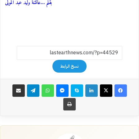
بقلم …عائشة وليد عبد المولى
نسخ الرابط
فيسبوك
‫X
لينكدإن
سكايب
ماسنجر
واتساب
تيلقرام
مشاركة عبر البريد
طباعة