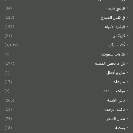
فاضي شوية
(34)
في ظلال المسرح
(123)
قيثارة الإلهام
(141)
كاريكاتير
(21)
كُتاب الرأي
(3٬199)
كفاءات سعودية
(4)
كل ما يخص المدينة
(174)
مال و أعمال
(1)
منوعات
(17)
مواهب واعدة
(2)
نادي القصة
(265)
نافذة الترجمة
(13)
هتان الشعر
(74)
ومضة
(18)