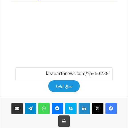
نسخ الرابط
فيسبوك
‫X
لينكدإن
سكايب
ماسنجر
واتساب
تيلقرام
مشاركة عبر البريد
طباعة