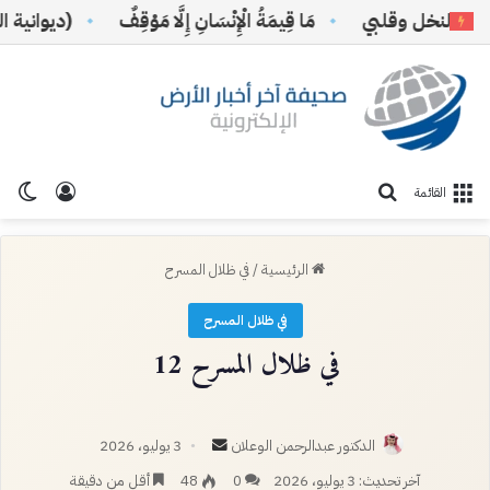
النخل وقلبي
مَا قِيمَةُ الْإِنْسَانِ إِلَّا مَوْقِفٌ
(ديوانية الثقا
تسجيل ا
الو
بحث عن
القائمة
الرئيسية
/
في ظلال المسرح
في ظلال المسرح
في ظلال المسرح 12
أرسل
الدكتور عبدالرحمن الوعلان
3 يوليو، 2026
بريدا
آخر تحديث: 3 يوليو، 2026
0
48
أقل من دقيقة