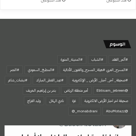
منذ أسبوعين
منذ أسبوعين
الوسوم
#ألم_الفقد
#الشباب
#المدينة_المنورة
#المسرح_العربي #هيئة_المسرح_والفنون_الأدائية
#المطبخ_السعودي
#النصر
#صحيفة_ آخر_ أخبار_ الأرض _ الإلكترونية
#عيد_الفطر_المبارك
#نبضات_شاعر
@Ebtisam_jebreen
أمير منطقة الرياض
بندر بن إبراهيم الخريف
صحيفة اخر اخبار الأرض الالكترونية
غزة
نادي الهلال
وليد الفراج
‏@AbuMotazz
التغريدة
الذهبية