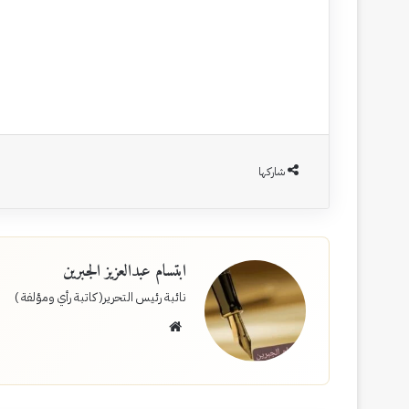
شاركها
ابتسام عبدالعزيز الجبرين
نائبة رئيس التحرير( كاتبة رأي ومؤلفة )
موقع
الويب