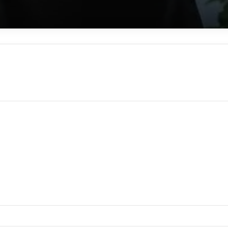
لوي
حطاني