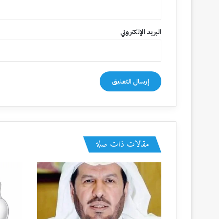
علاج خارج أرفف الصيدلية
البريد الإلكتروني
منذ 4 أسابيع
الشيخ العلامة الدكتور عبدالله بن عبدالرحمن الجبرين..
8 يوليو، 2026
“واطوِ عنا بُعده “
مقالات ذات صلة
6 يوليو، 2026
صالون قامات يوقّع شراكة إعلامية مع (آخر أخبار الأر
30 يونيو، 2026
حين التقيتُ بصديقات الطفولة… عاد الزمن لحظات ثم ر