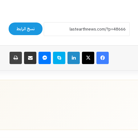
نسخ الرابط
فيسبوك
‫X
لينكدإن
سكايب
ماسنجر
مشاركة عبر البريد
طباعة