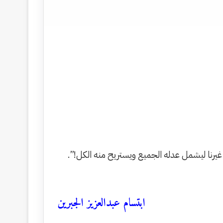
غيرنا ليشمل عدله الجميع ويستريح منه الكل!”.
ابتسام عبدالعزيز الجبرين