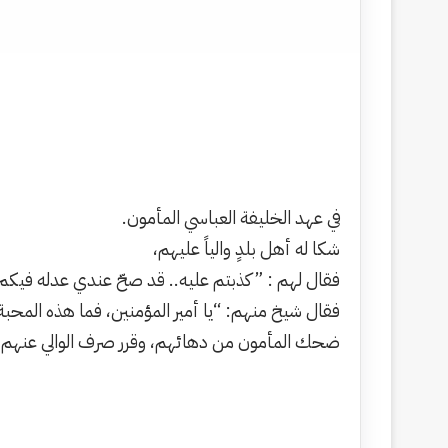
في عهد الخليفة العباسي المأمون.
شكا له أهل بلدٍ والياً عليهم،
فقال لهم : ” كذبتم عليه.. قد صحّ عندي عدله فيكم
فقال شيخ منهم: “يا أمير المؤمنين، فما هذه المحب
ضحك المأمون من دهائهم، وقرر صرف الوالي عنهم.