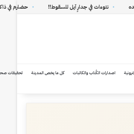
نتوءات في جدارٍ آيل للسقوط!!
حضارم في ذاكرة الوطن ال
رونية
اصدارات الكُتاب والكاتبات
كل ما يخص المدينة
تحقيقات صحف