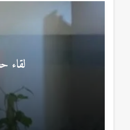
لقاء حص
منذ يوم واحد