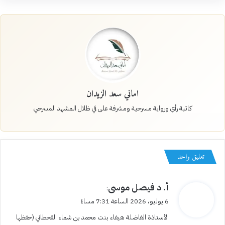
اماني سعد الزيدان
كاتبة رأي ورواية مسرحية ومشرفة على في ظلال المشهد المسرحي
تعليق واحد
ي
أ. د فيصل موسى
:
ق
6 يوليو، 2026 الساعة 7:31 مساءً
و
الأستاذة الفاضلة هيفاء بنت محمد بن شماء القحطاني (حفظها
ل