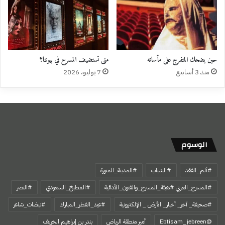
حين يضحك المتفرج على مأساته
متى تستضيف المسرح في بيوتنا؟
منذ 3 أسابيع
7 يوليو، 2026
الوسوم
#ألم_الفقد
#الشباب
#المدينة_المنورة
#المسرح_العربي #هيئة_المسرح_والفنون_الأدائية
#المطبخ_السعودي
#النصر
#صحيفة_ آخر_ أخبار_ الأرض _ الإلكترونية
#عيد_الفطر_المبارك
#نبضات_شاعر
@Ebtisam_jebreen
أمير منطقة الرياض
بندر بن إبراهيم الخريف