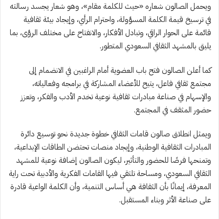
ويحمل الصالون شعاره «حيث للكلمة مقام»، وهو شعار يجسد رسالته
في ترسيخ قيمة الكلمة المسؤولة، واحترام الرأي، وإيجاد بيئة ثقافية
قائمة على الحوار الراقي، وتبادل الأفكار، والانفتاح على مختلف الرؤى، بما
يليق بالمشهد الثقافي السعودي المتطور.
كما أعلن الصالون فتح باب العضوية أمام الراغبين في الانضمام إلى
مجتمع ثقافي فاعل، يتيح للأعضاء المشاركة في برامجه وفعالياته،
والإسهام في صناعة مبادرات ثقافية نوعية تخدم الأدب والفكر، وتعزز
حضور المثقف في المجتمع.
ويمثل انطلاق صالون قامات الثقافي خطوة جديدة نحو توسيع دائرة
المبادرات الثقافية الوطنية، وإيجاد منصات تحتضن الطاقات الإبداعية،
وتمنحها فرصًا للحضور والتأثير، ليكون الصالون إضافة نوعية للمشهد
الثقافي السعودي، ومساحة تلتقي فيها القامات الفكرية والأدبية تحت راية
المعرفة، إيمانًا بأن الثقافة هي أساس التنمية، وأن الكلمة الواعية قادرة
على صناعة الأثر وبناء المستقبل.