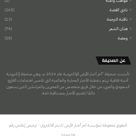
مواهب واعدة
(2)
نادي القصة
(265)
نافذة الترجمة
(13)
هتان الشعر
(74)
ومضة
(18)
عن الصحيفة
تأسست صحيفة “آخر أخبار الأرض الإلكترونية عام 2024 م، وهي صحيفة إلكترونية
أدبية ثقافية تهتم بتغطية الأخبار المحلية والعالمية التي تلامس اهتمامات القارئ
السعودي والعربي، من خلال فريق متخصص من المحررين والمراسلين الذين يسعون
دائمًا لتقديم الأخبار بمصداقية تامة.
الحقوق محفوظة لمؤسسة آخر أخبار الأرض للنشر الالكتروني - ترخيص إعلامي رقم
166638