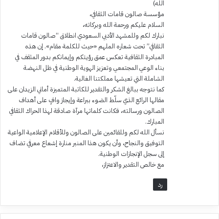
الله)
مؤسسة صالون قامات الثقافي،
​السلام عليكم ورحمة الله وبركاته،
​نبارك لكم وللمشهد الأدبي السعودي انطلاق “صالون قامات
الثقافي” تحت شعاره الملهم «حيث للكلمة مقام». إن هذه
المبادرة الثقافية تعكس عمق رؤيتكم وإيمانكم بدور المثقف في
بناء الوعي المجتمعي وتعزيز الهوية الوطنية في ظل النهضة
الشاملة التي تعيشها مملكتنا الغالية.
​كما نتوجه ببالغ الشكر والتقدير للكاتبة المتميزة أماني الزيدان على
مقالها الرائع الذي سلّط الضوء ببراعة وإيجاز وافٍ على أهداف
الصالون ورسالته، فكانت كلماتها مرآة صادقة لهذا الحراك الثقافي
المبارك.
​نسأل الله لكم وللقائمين على الصالون وللأقلام الإعلامية الواعية
التوفيق والنجاح، وأن يكون هذا المنبر منارة إشعاع معرفي تضاف
إلى سجل الإنجازات الوطنية.
​مع خالص التقدير والاعتزاز،
رد