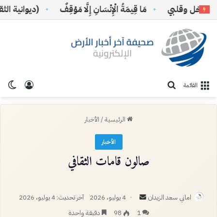
ل وقلبي
مَا قِيمَةُ الْإِنْسَانِ إِلَّا مَوْقِفٌ
(ديوانية الثقافة و
تسجيل ا
الو
بحث عن
القائمة
الرئيسية
/
الأخبار
الأخبار
صالون قامات الثقافي
أرسل
اماني سعد الزيدان
4 يوليو، 2026
آخر تحديث: 4 يوليو، 2026
بريدا
1
98
دقيقة واحدة