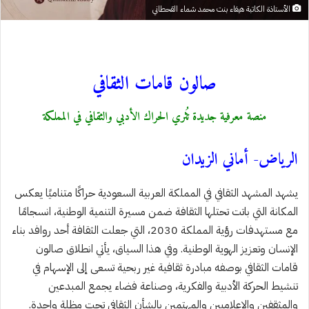
الأستاذة الكاتبة هيفاء بنت محمد شماء القحطاني
صالون قامات الثقافي
منصة معرفية جديدة تُثري الحراك الأدبي والثقافي في المملكة
الرياض- أماني الزيدان
يشهد المشهد الثقافي في المملكة العربية السعودية حراكًا متناميًا يعكس
المكانة التي باتت تحتلها الثقافة ضمن مسيرة التنمية الوطنية، انسجامًا
مع مستهدفات رؤية المملكة 2030، التي جعلت الثقافة أحد روافد بناء
الإنسان وتعزيز الهوية الوطنية. وفي هذا السياق، يأتي انطلاق صالون
قامات الثقافي بوصفه مبادرة ثقافية غير ربحية تسعى إلى الإسهام في
تنشيط الحركة الأدبية والفكرية، وصناعة فضاء يجمع المبدعين
والمثقفين والإعلاميين والمهتمين بالشأن الثقافي تحت مظلة واحدة.