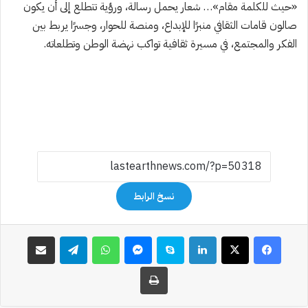
«حيث للكلمة مقام»… شعار يحمل رسالة، ورؤية تتطلع إلى أن يكون
صالون قامات الثقافي منبرًا للإبداع، ومنصة للحوار، وجسرًا يربط بين
الفكر والمجتمع، في مسيرة ثقافية تواكب نهضة الوطن وتطلعاته.
نسخ الرابط
فيسبوك
‫X
لينكدإن
سكايب
ماسنجر
واتساب
تيلقرام
مشاركة عبر البريد
طباعة