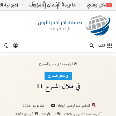
لنخل وقلبي
مَا قِيمَةُ الْإِنْسَانِ إِلَّا مَوْقِفٌ
(ديوانية الثقاف
تسجيل ا
الو
بحث عن
القائمة
الرئيسية
/
في ظلال المسرح
في ظلال المسرح
في ظلال المسرح 11
أرسل
الدكتور عبدالرحمن الوعلان
22 يونيو، 2026
بريدا
آخر تحديث: 22 يونيو، 2026
1
33
أقل من دقيقة