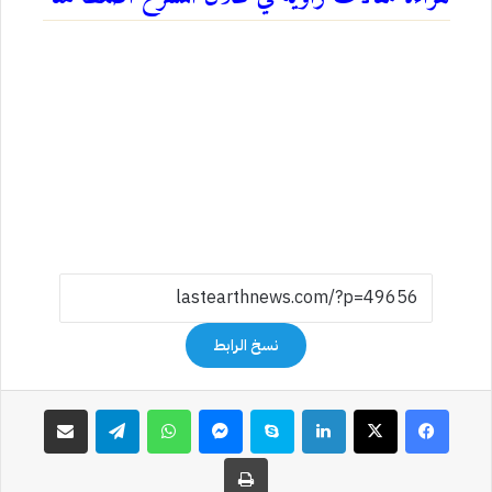
نسخ الرابط
فيسبوك
‫X
لينكدإن
سكايب
ماسنجر
واتساب
تيلقرام
مشاركة عبر البريد
طباعة