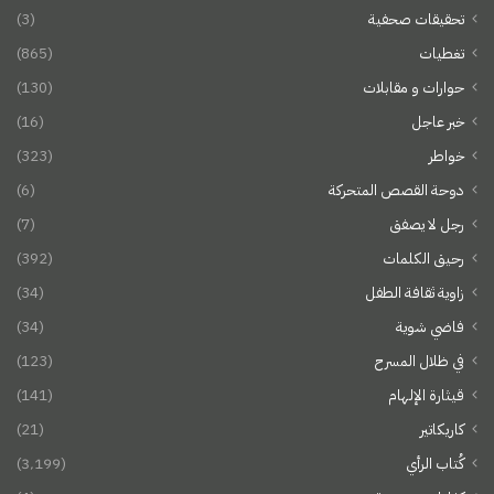
تحقيقات صحفية
(3)
تغطيات
(865)
حوارات و مقابلات
(130)
خبر عاجل
(16)
خواطر
(323)
دوحة القصص المتحركة
(6)
رجل لا يصفق
(7)
رحيق الكلمات
(392)
زاوية ثقافة الطفل
(34)
فاضي شوية
(34)
في ظلال المسرح
(123)
قيثارة الإلهام
(141)
كاريكاتير
(21)
كُتاب الرأي
(3٬199)