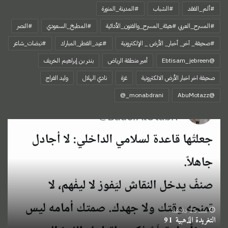
#ألم_الفقد
#الشباب
#المدينة_المنورة
#المسرح_العربي #هيئة_المسرح_والفنون_الأدائية
#المطبخ_السعودي
#النصر
#صحيفة_ آخر_ أخبار_ الأرض _ الإلكترونية
#عيد_الفطر_المبارك
#نبضات_شاعر
@Ebtisam_jebreen
أمير منطقة الرياض
بندر بن إبراهيم الخريف
صحيفة اخر اخبار الأرض الالكترونية
غزة
نادي الهلال
وليد الفراج
‏@AbuMotazz
التغريدة
الذهبية
91
منذ 15 دقيقة
التغريدة الذهبية 91