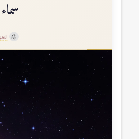
سماء 
العنو