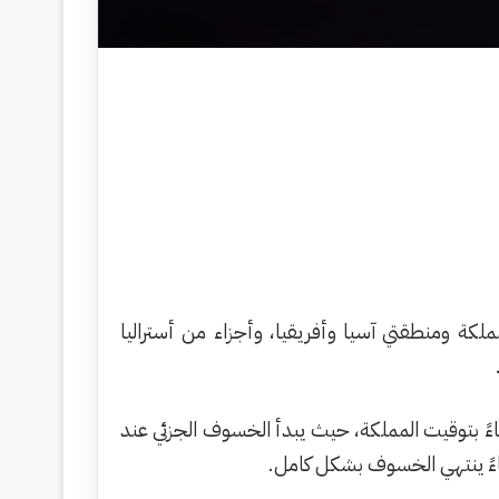
كة ومنطقتي آسيا وأفريقيا، وأجزاء من أستراليا
عين داخل المملكة مشاهدة الحدث عندما يبدأ القمر الدخول في منطقة شبه الظل عند الساعة 6:27 مساءً بتوقيت المملكة، حيث يبدأ الخسوف الجزئي عند