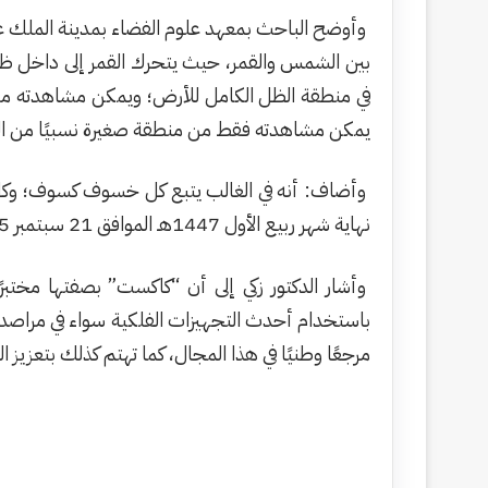
وأوضح الباحث بمعهد علوم الفضاء بمدينة الملك عب
بين الشمس والقمر، حيث يتحرك القمر إلى داخل ظل ا
في منطقة الظل الكامل للأرض؛ ويمكن مشاهدته من
يمكن مشاهدته فقط من منطقة صغيرة نسبيًا من ال
وأضاف: أنه في الغالب يتبع كل خسوف كسوف؛ وكل
نهاية شهر ربيع الأول 1447هـ الموافق 21 سبتمبر 2025م، ولن يكون مشاهدًا في المملكة العربية السعودية.
وأشار الدكتور زكي إلى أن “كاكست” بصفتها مختبر
باستخدام أحدث التجهيزات الفلكية سواء في مراصدها ا
مرجعًا وطنيًا في هذا المجال، كما تهتم كذلك بتعزيز