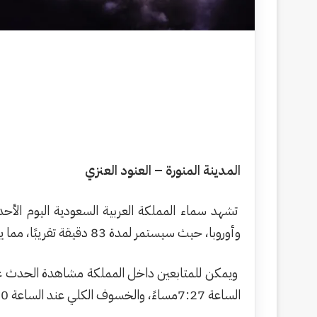
المدينة المنورة – العنود العنزي
تشهد سماء المملكة العربية السعودية اليوم الأح
وأوروبا، حيث سيستمر لمدة 83 دقيقة تقريبًا، مما يجعله واحدًا من أطول الخسوفات القمرية الكلية في السنوات الأخيرة.
الساعة 7:27مساءً، والخسوف الكلي عند الساعة 8:30 مساءً، وينتهي عند الساعة 9:53 مساءً، وفي الساعة 11:57مساءً ينتهي الخسوف بشكل كامل.