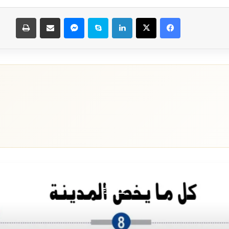
فيسبوك
‫X
لينكدإن
سكايب
ماسنجر
مشاركة عبر البريد
طباعة
أقرأ التالي