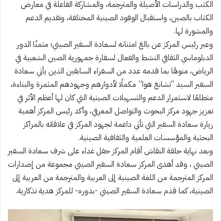
الكتب والدراسات الأصيلة والمترجمة، والمشاركة الفاعلة في معارض
الكتاب بالصين، واستقبال الوفود الصينية المختلفة، وتقديم الدعم
والمشورة لها.
وعبر رئيس المركز عن بالغ امتنانه لسعادة السفير الصيني؛ مثمنًا الدور
الدبلوماسي الثقافي النشط والفعال لسفارة جمهورية الصين الشعبية في
الرياض، منوهًا بما قدمه عدد من السفراء السابقين الذين يأتي سعادة
السفير السيد “تشانغ هوا” مكملًا لأدوارهم وجهودهم المثمرة والبناءة،
متطلعًا لاستمرار الدعم والتسهيلات الصينية التي كان لها أعظم الأثر في
تعزيز جهود مركز البحوث والتواصل المعرفي، وأكد رئيس المركز أهمية
زيارة سعادة السفير التي تأتي داعمة لجهود المركز في علاقاته بالمراكز
البحثية والمؤسسات العلمية والثقافية الصينية.
وبعد نهاية حلقة النقاش أقام المركز حفل غداء على شرف سعادة السفير
الصيني ، وقد أهدى المركز سعادة السفير الصيني مجموعة من إصدارات
المركز المترجمة من اللغة الصينية إلى العربية والمترجمة من العربية إلى
الصينية، كما قدم سعادة السفير الصيني -بدوره- للمركز هدية تذكارية.