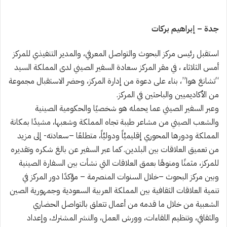
جدة – إبراهيم بركات
استقبل رئيس مركز البحوث والتواصل المعرفي، والمدير التنفيذي للمركز
أمس الثلاثاء ، في مقر المركز سعادة السفير الصيني لدى المملكة السيد
“تشانغ هوا”، بناء على دعوة من إدارة المركز، وحضر الاستقبال مجموعة
من الأكاديميين والباحثين في المركز.
وعبر السفير الصيني عما يحمله هو شخصيًا والحكومية الصينية
والشعب الصيني من مشاعر طيبة تجاه المملكة وشعبها، مشيدًا بمكانة
المملكة ودورها المحوري إقليميَّاً ودوليَّاً، متطلعًا –سعادته- إلى مزيد
من تعميق العلاقات بين البلدين. كما عبر السفير عن بالغ شكره وتقديره
للمركز، مثمنًا ومنوهًا بعمق العلاقات التي نشأت بين السفارة الصينية
وبين مركز البحوث –خلال السنوات المنصرمة – مؤكدًا دور المركز في
تنمية العلاقات الثقافية بين المملكة العربية السعودية وجمهورية الصين
الشعبية من خلال ما قدمه من أعمال تتعلق بالتواصل الحضاري
والثقافي، وتنظيم اللقاءات، وورش العمل، والنشر المشترك، وإعداد