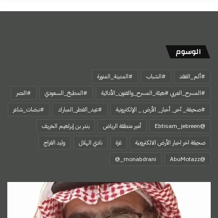
الوسوم
#ألم_الفقد
#الشباب
#المدينة_المنورة
#المسرح_العربي #هيئة_المسرح_والفنون_الأدائية
#المطبخ_السعودي
#النصر
#صحيفة_ آخر_ أخبار_ الأرض _ الإلكترونية
#عيد_الفطر_المبارك
#نبضات_شاعر
@Ebtisam_jebreen
أمير منطقة الرياض
بندر بن إبراهيم الخريف
صحيفة اخر اخبار الأرض الالكترونية
غزة
نادي الهلال
وليد الفراج
‏@AbuMotazz
النخل
وقلبي