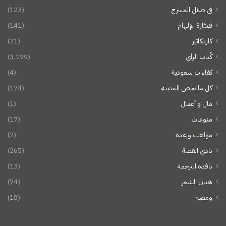
في ظلال المسرح
(123)
قيثارة الإلهام
(141)
كاريكاتير
(21)
كُتاب الرأي
(3٬199)
كفاءات سعودية
(4)
كل ما يخص المدينة
(174)
مال و أعمال
(1)
منوعات
(17)
مواهب واعدة
(2)
نادي القصة
(265)
نافذة الترجمة
(13)
هتان الشعر
(74)
ومضة
(18)