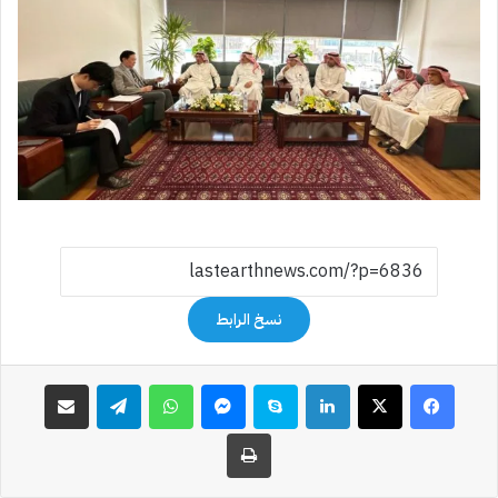
نسخ الرابط
فيسبوك
‫X
لينكدإن
سكايب
ماسنجر
واتساب
تيلقرام
مشاركة عبر البريد
طباعة