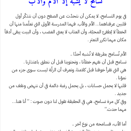
تسامح لا يشبه إلا الأم والأب
في يوم التسامح، لا يمكن أن نتحدّث عن الصفح دون أن نتذكّر أول
قلبين عرفناهما… الأم والأب. فهما المدرسة الأولى التي تعلّمنا منها أن
الخطأ لا يُطفئ المحبّة، وأن العتاب لا يعني الغضب ، وأن البيت يبقى أدفأ
مكان مهما تكرر التعثر .
الأم تُسامح بطريقة لا تُشبه أحدًا ..
تسامح قبل أن نفهم خطأنا ، وتحتوينا قبل أن ننطق باعتذارنا .
هي التي تقرأ خوفنا قبل كلامنا، وتعرف أن الزلّة ليست سوى جزء من
نموّنا .
قلبها لا يحمل حسابات ، بل يحمل رغبة دائمة في أن ننهض ونقف من
جديد .
وفي كل مرة تسامح، هي في الحقيقة تقول لنا دون صوت : “ أنا هنا…
مهما حدث.”
أما الأب، فسامحه من نوع آخر ..