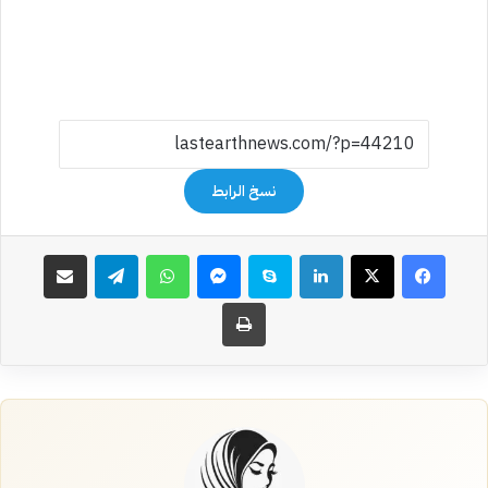
نسخ الرابط
فيسبوك
‫X
لينكدإن
سكايب
ماسنجر
واتساب
تيلقرام
مشاركة عبر البريد
طباعة