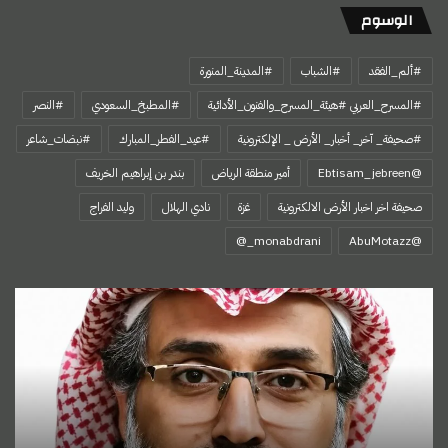
الوسوم
#ألم_الفقد
#الشباب
#المدينة_المنورة
#المسرح_العربي #هيئة_المسرح_والفنون_الأدائية
#المطبخ_السعودي
#النصر
#صحيفة_ آخر_ أخبار_ الأرض _ الإلكترونية
#عيد_الفطر_المبارك
#نبضات_شاعر
@Ebtisam_jebreen
أمير منطقة الرياض
بندر بن إبراهيم الخريف
صحيفة اخر اخبار الأرض الالكترونية
غزة
نادي الهلال
وليد الفراج
‏@AbuMotazz
اسمي…
هويتي
الأولى