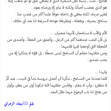
هادئ ، ثابت ، يشبه ظلّ الشجرة الذي لا يختفي حتى لو لم نلتفت إليه .
هو الذي يغضب أحيانًا، ولكنه لا ينام إلا ورضاه يعود .
يُظهر حزمه، لكنه يخفي في داخله خوفًا علينا أكثر من غضبٍ منا .
يسامح ببصرته ، وبفعله ، وبطريقة عودته السريعة لنا بعد أي خلاف .
الأم والأب لا يسامحان لأنهما مجبران …
بل لأن الحب عندهما أكبر من الزعل ، وأعمق من الخطأ ، وأصدق من
اللحظة التي أوجعنا فيها قلبيهما .
ومن خلالهما نتعلم أن التسامح ليس ضعفًا ، بل قوّة لا يملكها إلا من
يحب بصدق .
ولهذا …
كلما تحدثنا عن التسامح ، تذكّرنا أن أجمل دروسه تبدأ في البيت ، عند أمٍّ
لا تنطفئ ، وأبٍ لا يتغيّر ، وقلبين خلقهما الله ليكونا أول من يغفر، وأول
من يفتح لنا باب الرجوع مهما طال البعد .
بقلم ✍🏻ميعاد الزهراني