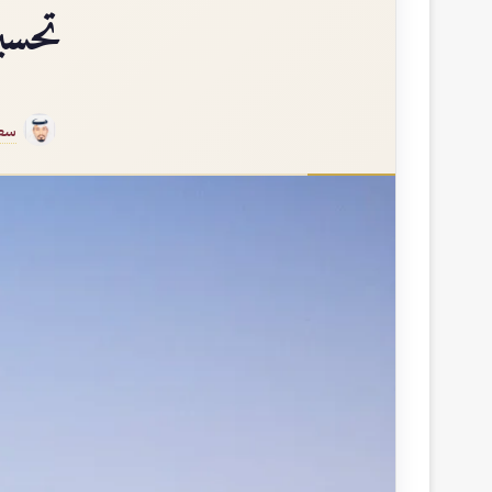
تحسي
سعي