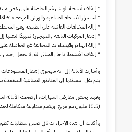
* إيقاف أنشطة الورش غير الحاصلة على رخص تشغي
* استمرار الأنشطة الصناعية والورش المرخصة نظامًا،
* إزالة المخالفات القائمة على الطبيعة وفق المخطط ا
* إشعار المركبات التالفة والمهجورة تمهيدًا لنقلها إلى 
* إزالة الهناقر والإنشاءات المخالفة غير الحاصلة عل
* إيقاف الأنشطة داخل المباني التي لا تحمل رخص ت
وأشارت الأمانة إلى أنه سيجري إشعار المستودعات ال
يتم نقل أنشطتها إلى المناطق الصناعية المعتمدة بع
وفيما يخص معارض السيارات، أوضحت الأمانة استمر
(5.5) مليون متر مربع، ويضم منظومة متكاملة لخدمات قطاع السيارات.
وأكدت أن هذه الإجراءات تأتي ضمن متطلبات تطوير 
جودة الحياة، مع استمرار أعمال المتابعة الميدانية 