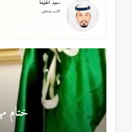
سعيد الخليفة
كاتب صحفي
ختام مه