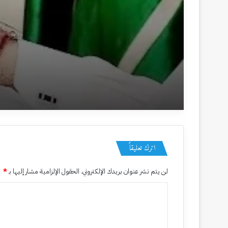
منذ 4 أسابيع
ختام مهرجان مسرح الطفل الشعري بحضور معالي الدكتور 
منذ 4 أسابيع
نوف الرويسان تقود التشافي بالفن
اترك تعليقاً
لن يتم نشر عنوان بريدك الإلكتروني.
الحقول الإلزامية مشار إليها بـ
*
7 يوليو، 2026
ا
صحيفة آخر أخبار الأرض تُكرَّم في ملتقى شركاء النجاح بجمعية
ل
ت