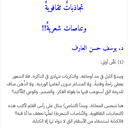
تجاذباتٌ ثقافويةٌ
وتناصات شعريةٌ!!
د. يوسف حسن العارف
(1)
نَصٌّ أولي:
ويبدؤ الليل في مد أوجاعه.. والذكريات تتهادى في الذاكرة.. فلا الشعور
يعطي راحةً وقتيةً.. ولا المشاعر تدوزن أنغامها الوردية.. ولا الذِّهن صاف
للدرجة التي أستوعب فيها ما يقوله الفكر.. والضمير..
والوعي اللاَّأكيد!!
هنا تنبجس المعاناة.. ويبدأ (التناص) ينثال على رأس القلم لأكتب هذه
(التجاذبات الثقافوية.. والتَّناصات الشعرية) لعلَّها تخفف ما أنا فيه!!
فالكتابة استشفاء من الأسقام التي لا دواء لها إلا الكتابة,