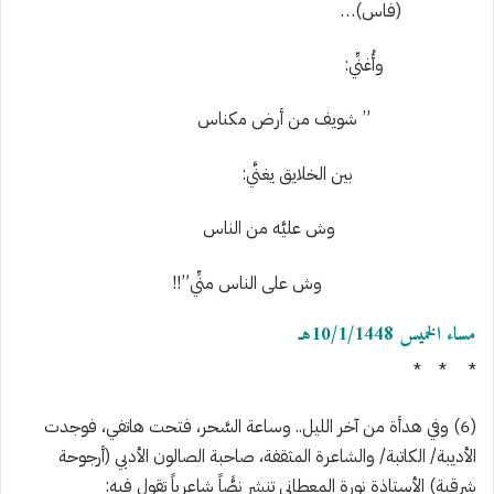
(فاس)…
وأُغنِّي:
”
شويف من أرض مكناس
بين الخلايق يغنَّي:
وش عليَّه من الناس
وش على الناس منِّي”!!
مساء الخميس 10/1/144
8
هـ
* * *
(
6
)
وفي هدأة من آخر الليل.. وساعة السَّحر، فتحت هاتفي، فوجدت
الأديبة/ الكاتبة/ والشاعرة المثقفة، صاحبة الصالون الأدبي (أرجوحة
شرقية) الأستاذة نورة المعطاني تنشر نصًّاً شاعرياً تقول فيه: