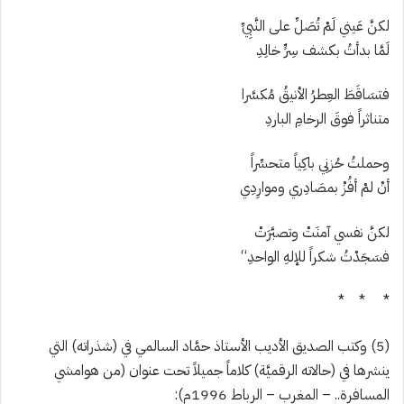
لكنَّ عَيني
لَمْ
تُصَلِّ على النَّبِيِّ
لَمَّا بدأتُ بكشف سِرٍّ خالِدِ
فتسَاقَطَ العِطرُ الأنيقُ مُكسَّرا
متناثراً فوقَ الرخامِ الباردِ
وحملتُ حُزنِي باكِياً متحسِّراً
أنْ لمْ أفُزْ بمصَادِري وموارِدِي
لكنَّ نفسي آمنَتْ وتصبَّرَتْ
فسَجَدْتُ شكراً للإلهِ الواحدِ
“
* * *
(5) وكتب الصديق الأديب الأستاذ حمَّاد السالمي في (
شذراته) التي
ينشرها في (حالاته الرقميَّة) كلاماً جميلاً تحت عنوان (من هوامشي
المسافرة..
–
المغرب
–
الرباط 1996م):