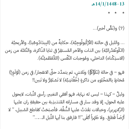
3
1
–
/1/1448هـ
14
* * *
(
7
)
و(نَصٌّ أخير)…
… والليل في حالته (الأرْكُيولُوجِيَّة)، حكايةٌ من (البِيدَادُوجْيا)، والأريحيَّة
(الكُونْفدْراليَّة) بين الذات والآخر المُست
قِرِّ في ثنايا الذّاكرة، والنَّاتئَة
من زمن
(الاستِكْناه) الداخلي، ومُوجبات الن
َّفْس (اللاَّمُطْمئِنَّة).
فهو
–
في حالة
(تَكَؤْكُؤْ) وتَلاشٍ، ثم يتمدَّد حتَّى الانفجار/ في زمن (لَوْلَبِيٍّ)
مُحَاطٍ ياالمَخْبُوءِ من ذاكرةٍ (خُفَّاشِيَّة) لا ت
س
ْتَ
ق
رُّ ولا تَبين!!
وليلٌ
–
كهذا
–
ليس له نهاية، فهو أفقي التغيير، رأسي الثَّبات، لايحول
عليه الحول، إلا وقد سار في مساراته المُتذبذِبة بين حقيقةِ ران عليها
(الزَّمْهَرير)، وخيالات بَعُدَتْ عليها الشُّقَّة، فأصبَحَتْ كقاطع السَّبيل، ” لا
أرْضَاً قَطَعَ.. ولا ظَهْرَاً أبْقَى”!!
فارفق بنا أيها اللَّيل الـ……”