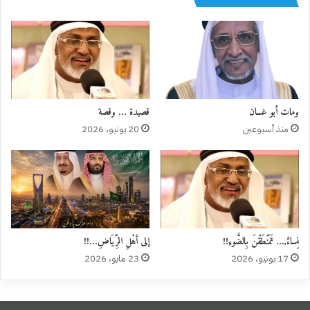
ومات أبو غسان
قصيدة … وقصة
منذ أسبوعين
20 يونيو، 2026
نِساءٌ,… تَمَنْطَقْنَ بِالضَّوءِ!!
إلى أهْلِ الرِّيَاضِ…!!
17 يونيو، 2026
23 مايو، 2026