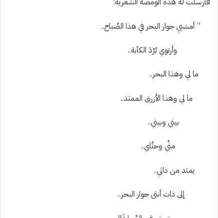
فأرسلت له هذه الومضة الشعرية:
” أمشيي جوار البحر في هذا الصَّباح..
وأرتوي بُرْدَ الكآبة..
ما لي وهذا البحر..
ما لي وهذا الأزرق الممتد..
ب
يني وبيني..
منِّي وحتَّاي..
يمتد من ذاتي..
إلى ذات أنثى جوار البحر..