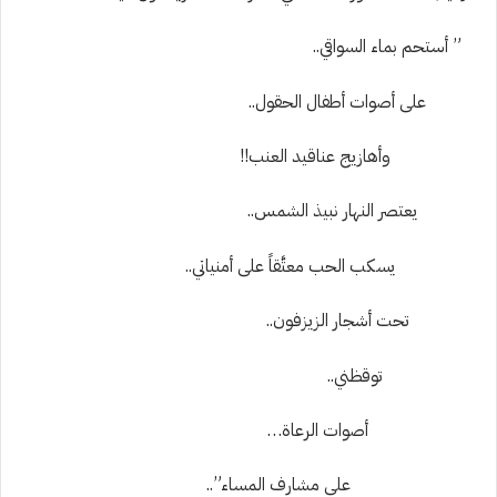
”
أستحم بماء السواقي..
على أصوات
أطفال الحقول..
وأهازيج عناقيد العنب!!
يعتصر النهار نبيذ الشمس..
يسكب الحب معت
قاً على أمنياتي..
تحت أشجار الزيزفون..
توقظني..
أصوات الرعاة…
على مشارف المساء”..