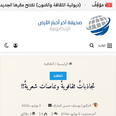
َوْقِفٌ
(ديوانية الثقافة والفنون) تفتتح مقرها الجديد بالرياض
تسجيل ا
الو
بحث عن
القائمة
الرئيسية
/
الثقافية
الثقافية
تجاذباتٌ ثقافويةٌ وتناصات شعريةٌ!!
أرسل
الدكتور/ يوسف حسن العارف
3 يوليو، 2026
بريدا
آخر تحديث: 3 يوليو، 2026
0
13
3 دقائق