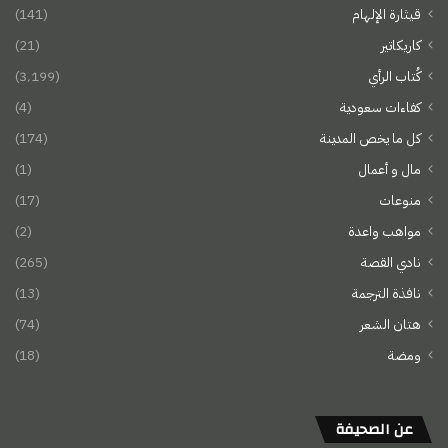
قيثارة الإلهام
(141)
كاريكاتير
(21)
كُتاب الرأي
(3٬199)
كفاءات سعودية
(4)
كل ما يخص المدينة
(174)
مال و أعمال
(1)
منوعات
(17)
مواهب واعدة
(2)
نادي القصة
(265)
نافذة الترجمة
(13)
هتان الشعر
(74)
ومضة
(18)
عن الصحيفة