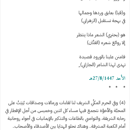
و(قيا) بعابق وردها وجمالها
في بهجة تستقبل (الزهراني)
هو (بحتري) الشعر ماذا ي
نتظر
إلا روائع شعره (الفتَّان)
فامنن علينا بالورود قصيدة
تهدى لهذا الشاعر (الجازاني)
ٍ
الأحد 27/8/1447هـ
*
* *
(4) وفي الحرم المكَّي الشريف لنا لقاءات وزمالات وصداقات بُنِيَتْ على
المحبَّة والأخوَّة نتجمع فيها مساء كل اثنين وخميس من أجل الإفطار في
رحابه الشريفة، والتواصي بالطاعات والتذكير بالإيمانيات في أجواء روحانية
أمام الكعبة المشرفة.. وهناك تحلو
الهدايا بين الأصدقاء والأصحاب..