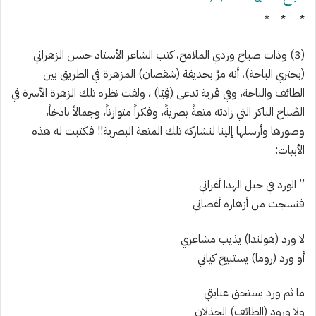
* * *
(3)
وذ
ات صباح وردي الملامح، كتب الشاعر الأستاذ حسن الزهراني
(بحتري الباحة)، أنه مرَّ بحديقة (شقصان) المزهرة في الطريق بين
الطائف والباحة، وفي قرية تدعى (قِيّا) ، ولفت نظره تلك الزهرة الآسرة في
الصَّباح الباكر التي زادته متعةً بصريةً،
وفكراً متوازناً، وجمالاً باذخاً
،
وصورها وأرسلها إلينا لنشاركه تلك المتعة البصرية!! فكتبت له هذه
الأبيات:
” الورد في جبل الهدا أغراني
فنسجت من أزهاره أغصاني
لا ورد (هولندا)
يذيب مش
اعر
ي
أو ورد (روما) يستبيح كياني
ما ثم ورد يستحق عنايتي
ولا ورود (الطائف) الجذلان