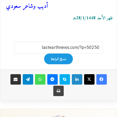
أديب وشاعر سعودي
ظهر الأحد 28/1/1448هـ
نسخ الرابط
فيسبوك
‫X
لينكدإن
سكايب
ماسنجر
واتساب
تيلقرام
مشاركة عبر البريد
طباعة