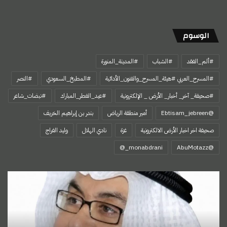
الوسوم
#ألم_الفقد
#الشباب
#المدينة_المنورة
#المسرح_العربي #هيئة_المسرح_والفنون_الأدائية
#المطبخ_السعودي
#النصر
#صحيفة_ آخر_ أخبار_ الأرض _ الإلكترونية
#عيد_الفطر_المبارك
#نبضات_شاعر
@Ebtisam_jebreen
أمير منطقة الرياض
بندر بن إبراهيم الخريف
صحيفة اخر اخبار الأرض الالكترونية
غزة
نادي الهلال
وليد الفراج
‏@AbuMotazz
اِبْتِهَالُ