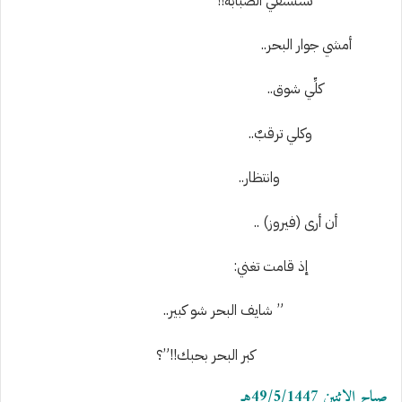
تستسقي الصَّبابةَ!!
أمشي جوار البحر..
كلِّي شوق..
وكلي ترقبٌ..
وانتظار..
أن أرى (فيروز) ..
إذ قامت تغني:
” شايف البحر شو كبير..
كبر البحر بحبك!!”؟
صباح الاثنين 49/5/1447هـ