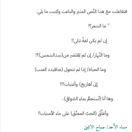
فتفاعلت مع هذا النَّص المثير والباعث وكتبت ما يلي:
” ما الشعر؟!
إن لم يكن لغةً تتلى!!
وما
النَّهار/ إن لم
يُعْتَصَر
من
(نبيذ
الش
م
س
)
؟!
وما الحياة/ إذا لم تتحول (عناقيدد العنب)
إلى أهازيج) وأغنيات!!؟
وها أنا (أستحِمُّ بماءِ السَّواقي)..
وأعَلِّقُ (الحبَّ المعتَّقَ) على ماء الأمنيات!!
مساء الأحد/ صباح الاثنين