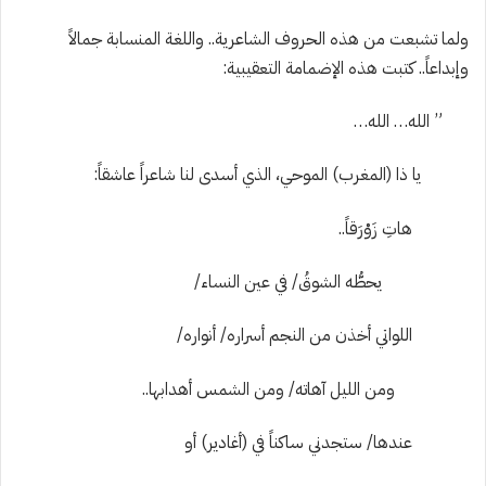
ولما تشبعت
من هذه الحروف الشاعرية.. واللغة المنسابة جمالاً
وإبداعا
ً.. كتبت هذه الإضمامة التعقيبية:
” الله… الله…
يا ذا (المغرب) الموحي، الذي أسدى لنا شاعراً عاشقاً:
هاتِ زَوْرَقاً..
يحطُّه الشوقُ/ في عين النساء/
اللواتي أخذن من النجم أسراره/ أنواره/
ومن الليل آهاته/ ومن الشمس أهدابها..
عندها/ ستجدني ساكناً في (أغادير) أو