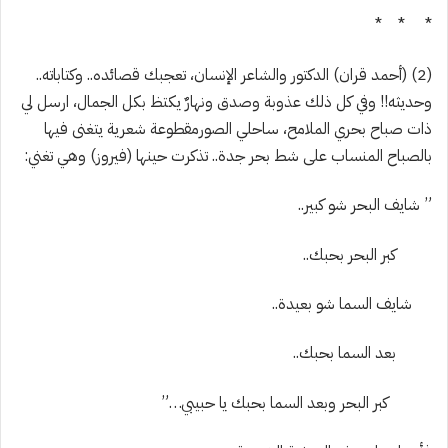
* * *
(2) (أحمد قران) الدكتور والشاعر الإنسان، تعجبك قصائده.. وكتاباته..
وحديثه!! وفي كل ذلك عذوبة وصدق ونهارٌ يكتظ بكل الجمال، ارسل لي
ذات صباح بحري الملامح، ساحلي الصورمقطوعة شعرية يتغنى فيها
بالصباح المنساب على شط بحر جدة..
تذكرت حينها (فيروز) وهي تغني:
” شايف البحر شو كبير..
كبر البحر بحبك..
شايف السما شو بعيدة..
بعد السما بحبك..
كبر البحر وبعد السما بحبك يا حبيبي…”