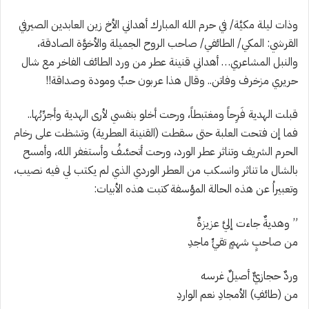
وذات ليلة مكيَّة/ في حرم الله المبارك أهداني الأخ زين العابدين الصيرفي
القرشي: المكي/ الطائفي/ صاحب الروح الجميلة والأخوَّة الصادقة،
والنبل المشاعري… أهداني قنينة عطر من ورد
الط
ائف الفاخر مع شال
حريري مزخرف وفاتن.. وقال هذا عربون حبٍّ ومودة وصداقة!!
قبلت الهدية فَرِحاً ومغتبطاً، ورحت أخلو بنفسي لأرى الهدية وأجرِّبُها..
فما إن فتحت العلبة حتى
سقطت (القنينة العطرية) وتشظ
ت على رخام
الحرم الشريف وتناثر عطر الورد، ورحت أتحسَّفُ وأستغفر الله، وأمسح
بالشال ما تناثر وانسكب من العطر الوردي الذي لم يكتب لي فيه نصيب،
وتعبيراُ عن هذه الحالة المؤسفة كتبت هذه الأبيات:
”
وهديةٌ جاءت إليَّ عزيزةٌ
من صاحبٍ شهمٍ تقيٍّ ماجدِ
وردٌ حجازيٌّ أصيلٌ غرسه
من (طائفِ) الأمجادِ نعم الواردِ