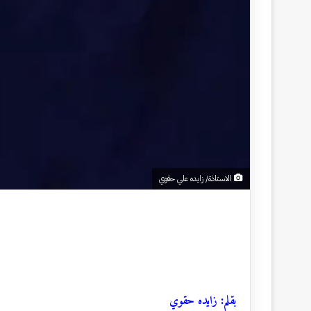
الاستاذة/ زايده علي حقوي
بقلم: زايده حقوي