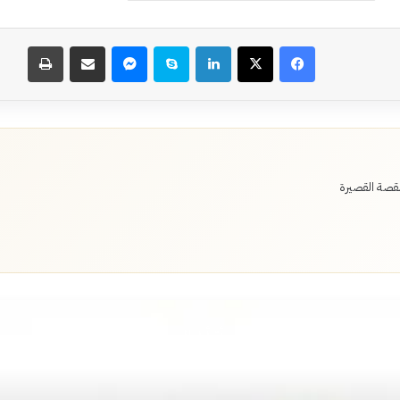
فيسبوك
‫X
لينكدإن
سكايب
ماسنجر
مشاركة عبر البريد
طباعة
لقصة القصيرة
أقرأ التالي