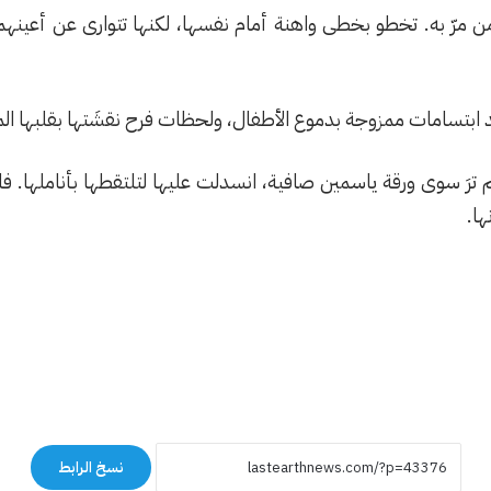
كل من مرّ به. تخطو بخطى واهنة أمام نفسها، لكنها تتوارى عن أعينه
جد ابتسامات ممزوجة بدموع الأطفال، ولحظات فرح نقشَتها بقلبها ال
 ترَ سوى ورقة ياسمين صافية، انسدلت عليها لتلتقطها بأناملها. ف
ها.
نسخ الرابط