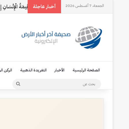
َالُ
الجمعة، 7 أغسطس 2026
النخل وقلبي
مَا قِيمَةُ الْإِنْسَانِ إِلَّا مَوْقِفٌ
أخبار عاجلة
الصفحة الرئيسية
الأخبار
التغريدة الذهبية
الركن ال
بحث
عن