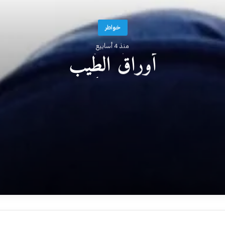
خواطر
منذ 4 أسابيع
أوراقُ الطِّيب