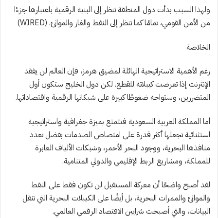
ولهذا السبب بدأت دول المنطقة تنظر إلى البنية الرقمية باعتبارها جزءًا
من الأمن القومي، تمامًا كما تنظر إلى النفط والغاز والموانئ. (WIRED)
الخلاصة
رغم الأهمية الاستراتيجية الهائلة لمضيق هرمز، فإن العالم لن يفقد
الإنترنت إذا تعرضت كيبلاته للقطع. لكن دول الخليج ستكون أول
المتضررين، وستواجه ضغوطًا كبيرة على شبكاتها الرقمية واقتصاداتها.
أما المملكة العربية السعودية فتتمتع بميزة جغرافية واستراتيجية
استثنائية تجعلها أكثر قدرة على امتصاص الصدمات بفضل تعدد
منافذها البحرية، ووجود البحر الأحمر، وشبكات الألياف العابرة
للمملكة، ومشاريع الربط الإقليمي والدولي المتنامية.
لقد أصبح واضحًا أن معركة المستقبل لن تكون فقط على النفط
والموانئ والممرات البحرية، بل أيضًا على الكيبلات البحرية التي تنقل
البيانات، والتي أصبحت شرايين الاقتصاد الرقمي العالمي.