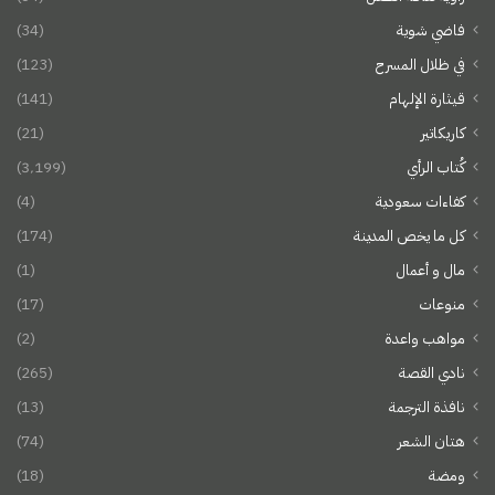
فاضي شوية
(34)
في ظلال المسرح
(123)
قيثارة الإلهام
(141)
كاريكاتير
(21)
كُتاب الرأي
(3٬199)
كفاءات سعودية
(4)
كل ما يخص المدينة
(174)
مال و أعمال
(1)
منوعات
(17)
مواهب واعدة
(2)
نادي القصة
(265)
نافذة الترجمة
(13)
هتان الشعر
(74)
ومضة
(18)