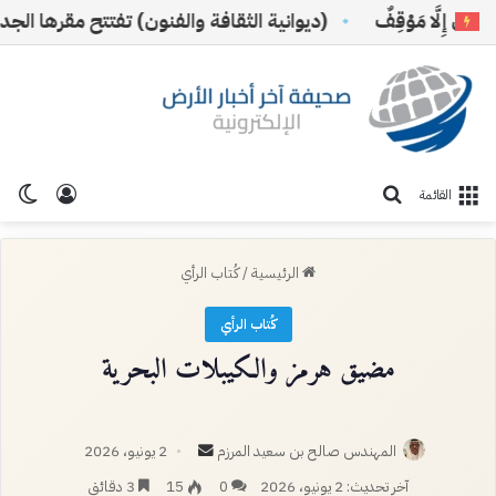
ِلَّا مَوْقِفٌ
(ديوانية الثقافة والفنون) تفتتح مقرها الجديد بال
تسجيل ا
الو
بحث عن
القائمة
الرئيسية
/
كُتاب الرأي
كُتاب الرأي
مضيق هرمز والكيبلات البحرية
أرسل
المهندس صالح بن سعيد المرزم
2 يونيو، 2026
بريدا
آخر تحديث: 2 يونيو، 2026
0
15
3 دقائق