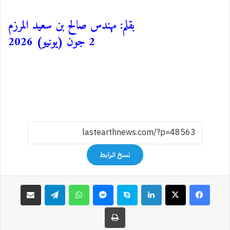
بقلم: مهندس صالح بن سعيد المرزم
2 جون (يونيو) 2026
نسخ الرابط
فيسبوك
‫X
لينكدإن
سكايب
ماسنجر
واتساب
تيلقرام
مشاركة عبر البريد
طباعة