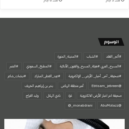
منذ 5 أيام
منذ 6 أيام
الوسوم
#ألم_الفقد
#الشباب
#المدينة_المنورة
#المسرح_العربي #هيئة_المسرح_والفنون_الأدائية
#المطبخ_السعودي
#النصر
#صحيفة_ آخر_ أخبار_ الأرض _ الإلكترونية
#عيد_الفطر_المبارك
#نبضات_شاعر
@Ebtisam_jebreen
أمير منطقة الرياض
بندر بن إبراهيم الخريف
صحيفة اخر اخبار الأرض الالكترونية
غزة
نادي الهلال
وليد الفراج
‏@AbuMotazz
اِبْتِهَالُ