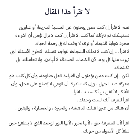
لا تقرأ هذا المقال
نعم، لا تقرأ إن كنت ممن يبحثون عن التسلية السريعة أو عناوين
تستهلكك ثم تتركك كما كنت. لا تقرأ إن كنت لا تزال تؤمن أن القراءة
مجرد هواية قديمة، أو ترف لا وقت له في زحمة الحياة.
لا تقرأ … إن كنت لا تملك الشجاعة لتواجه نفسك، لتطرح الأسئلة التي
تهرب منها كل يوم. لأن الكلمات الصادقة لا تُهادن، ولا تجاملك، بل
تكشفك.
لكن ، إن كنت ممن يؤمنون أن القراءة فعل مقاومة، وأن كل كتاب هو
معركة ضد الجهل ، وإن كنت تدرك أن الوعي لا يُصنع على عجل، وأن
الأفكار لا تُلقن بل تُكتسب… اقرأ .
اقرأ لتعرف أنك لست وحدك .
أن هناك من عبروا قبلك الدهشة ، والحيرة ، والخسارة ، واليقين .
اقرأ لأن المعرفة حق ، لأنها تحرر ، لأنها النور الوحيد الذي لا ينطفئ حين
تطفأ كل الأضواء من حولك .