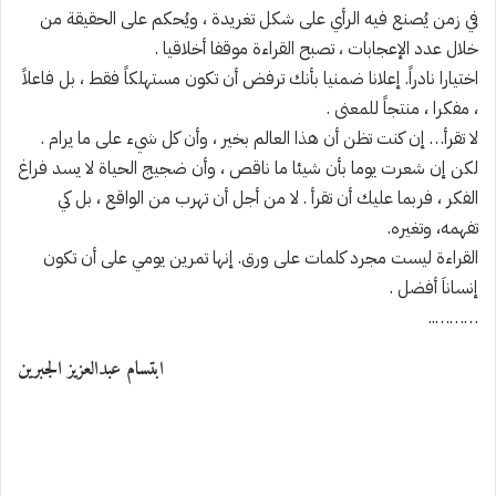
في زمن يُصنع فيه الرأي على شكل تغريدة ، ويُحكم على الحقيقة من
خلال عدد الإعجابات ، تصبح القراءة موقفا أخلاقيا .
اختيارا نادراً. إعلانا ضمنيا بأنك ترفض أن تكون مستهلكاً فقط ، بل فاعلاً
، مفكرا ، منتجاً للمعنى .
لا تقرأ… إن كنت تظن أن هذا العالم بخير ، وأن كل شيء على ما يرام .
لكن إن شعرت يوما بأن شيئا ما ناقص ، وأن ضجيج الحياة لا يسد فراغ
الفكر ، فربما عليك أن تقرأ . لا من أجل أن تهرب من الواقع ، بل كي
تفهمه، وتغيره.
القراءة ليست مجرد كلمات على ورق. إنها تمرين يومي على أن تكون
إنساناَ أفضل .
………..
ابتسام عبدالعزيز الجبرين