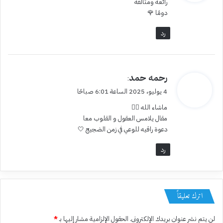
رائعة ومتألقة
ل
دومًا 🌹
رد
ي
رحمه حمد
:
ق
4 يوليو، 2025 الساعة 6:01 صباحًا
و
ماشاء الله 👍🏻
ل
مقال يلامس العقول و القلوب معا
دعوة راقيه للوعي في زمن الضجيج 🤍
رد
اترك تعليقاً
لن يتم نشر عنوان بريدك الإلكتروني.
الحقول الإلزامية مشار إليها بـ
*