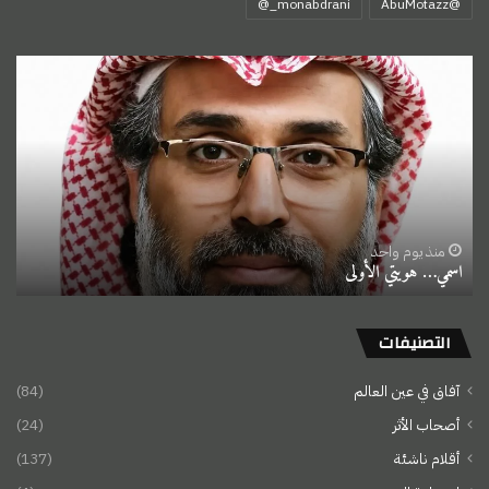
‏@AbuMotazz
اسمي…
هويتي
الأولى
منذ يوم واحد
اسمي… هويتي الأولى
التصنيفات
آفاق في عين العالم
(84)
أصحاب الأثر
(24)
أقلام ناشئة
(137)