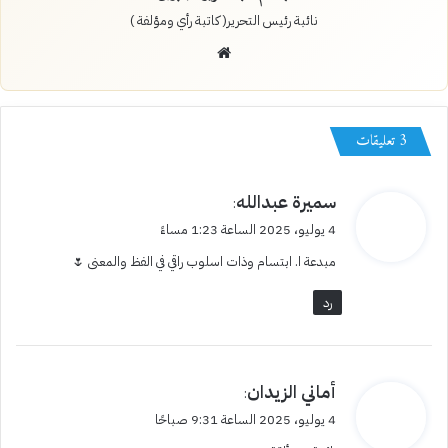
نائبة رئيس التحرير( كاتبة رأي ومؤلفة )
موقع
الويب
‫3 تعليقات
ي
سميرة عبدالله
:
ق
4 يوليو، 2025 الساعة 1:23 مساءً
و
مبدعة ا. ابتسام وذات اسلوب راقي في الفظ والمعنى 🌷
ل
رد
ي
أماني الزيدان
:
ق
4 يوليو، 2025 الساعة 9:31 صباحًا
و