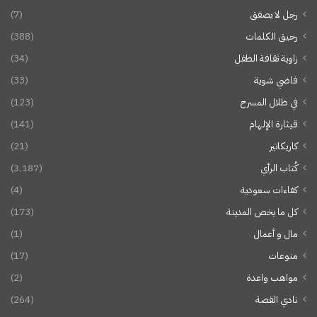
رجل لا يصفق
(7)
رحيق الكلمات
(388)
زاوية ثقافة الطفل
(34)
فاضي شوية
(33)
في ظلال المسرح
(123)
قيثارة الإلهام
(141)
كاريكاتير
(21)
كُتاب الرأي
(3٬187)
كفاءات سعودية
(4)
كل ما يخص المدينة
(173)
مال و أعمال
(1)
منوعات
(17)
مواهب واعدة
(2)
نادي القصة
(264)