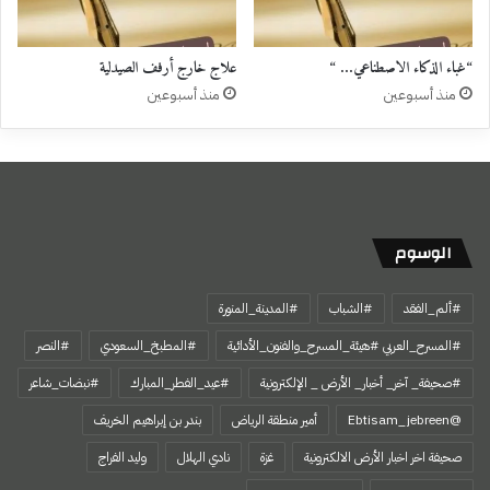
“غباء الذكاء الاصطناعي… “
علاج خارج أرفف الصيدلية
منذ أسبوعين
منذ أسبوعين
الوسوم
#ألم_الفقد
#الشباب
#المدينة_المنورة
#المسرح_العربي #هيئة_المسرح_والفنون_الأدائية
#المطبخ_السعودي
#النصر
#صحيفة_ آخر_ أخبار_ الأرض _ الإلكترونية
#عيد_الفطر_المبارك
#نبضات_شاعر
@Ebtisam_jebreen
أمير منطقة الرياض
بندر بن إبراهيم الخريف
صحيفة اخر اخبار الأرض الالكترونية
غزة
نادي الهلال
وليد الفراج