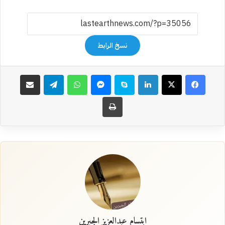
نسخ الرابط
فيسبوك
‫X
لينكدإن
سكايب
ماسنجر
واتساب
تيلقرام
مشاركة عبر البريد
طباعة
ابتسام عبدالعزيز الجبرين