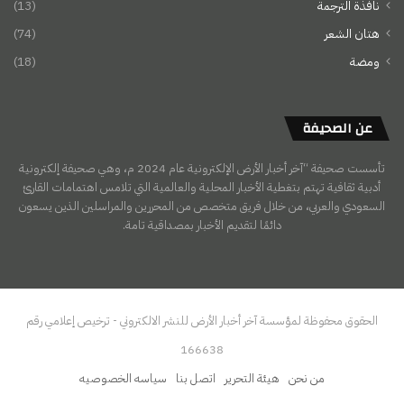
نافذة الترجمة
(13)
هتان الشعر
(74)
ومضة
(18)
عن الصحيفة
تأسست صحيفة “آخر أخبار الأرض الإلكترونية عام 2024 م، وهي صحيفة إلكترونية
أدبية ثقافية تهتم بتغطية الأخبار المحلية والعالمية التي تلامس اهتمامات القارئ
السعودي والعربي، من خلال فريق متخصص من المحررين والمراسلين الذين يسعون
دائمًا لتقديم الأخبار بمصداقية تامة.
الحقوق محفوظة لمؤسسة آخر أخبار الأرض للنشر الالكتروني - ترخيص إعلامي رقم
166638
من نحن
هيئة التحرير
اتصل بنا
سياسه الخصوصيه