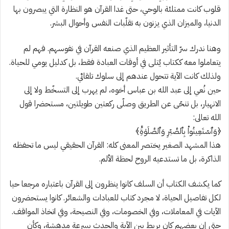
قلوب كانت ممتلئة بالوحي، حتى غدا القرآن هو النظارة التي يبصرون بها
الدنيا، والميزان الذي يزنون به تقلّبات النفس وأحوال البشر.
وهنا ندرك سرّ التأثير العظيم الذي صنعه القرآن في نفوسهم. فهم لم
يتعاملوا معه ككتاب يُتلى في أوقات العبادة فقط، بل كدليل يومي للحياة.
ولذلك كانت الآية تتحول عندهم إلى سلوك تلقائي.
حين نُعي إلى عبد الله بن عباس أخوه، لم يهرب إلى التسخّط ولا إلى
الانهيار، بل تنحّى عن الطريق وصلّى ركعتين طويلتين، مستحضرا قول
الله تعالى:
﴿وَٱسۡتَعِينُوا۟ بِٱلصَّبۡرِ وَٱلصَّلَوٰةِۚ﴾
هذا المشهد الصغير يختصر المعنى كله: القرآن الحقيقي ليس ما تحفظه
الذاكرة، بل ما تستدعيه الروح لحظة الألم.
كما يكشف الكتاب أن السلف كانوا ينظرون إلى القرآن باعتباره مرجعا حيا
لكل تفاصيل الحياة، لا مجرد كتاب للعبادات والشعائر. كانوا يستحضرون
الآيات في المعاملات، وفي الخصومات، وفي النصيحة، وفي اتخاذ المواقف.
حتى إن بعضهم كان يربط بين الآية والحدث بسرعة مدهشة، وكأن