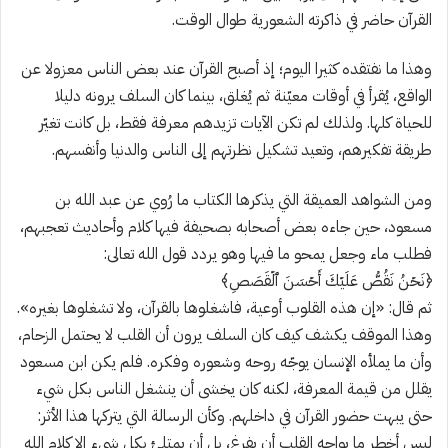
القرآن حاضر في ذاكرته الشعورية طوال الوقت.
وهذا ما نفتقده كثيرا اليوم؛ إذ أصبح القرآن عند بعض الناس معزولا عن
الواقع، يُقرأ في أوقات معيّنة ثم يُغلق، بينما كان السلف يرونه دليلا
للحياة كلها. ولذلك لم تكن الآيات تزيدهم معرفة فقط، بل كانت تغيّر
طريقة تفكيرهم، وتعيد تشكيل نظرتهم إلى الناس والدنيا وأنفسهم.
ومن الشواهد العميقة التي يذكرها الكتاب ما رُوي عن عبد الله بن
مسعود، حين جاءه بعض أصحابه بصحيفة فيها كلام وأحاديث تعجبهم،
فطلب ماء وجعل يمحو ما فيها وهو يردد قول الله تعالى:
﴿نَحۡنُ نَقُصُّ عَلَيۡكَ أَحۡسَنَ ٱلۡقَصَصِ﴾
ثم قال: «إن هذه القلوب أوعية، فاشغلوها بالقرآن، ولا تشغلوها بغيره».
وهذا الموقف يكشف كيف كان السلف يرون أن القلب لا يحتمل الزحام،
وأن ما يملأه الإنسان يوجّه روحه وشعوره وفكره. فلم يكن ابن مسعود
يقلل من قيمة المعرفة، لكنه كان يخشى أن ينشغل الناس بكل شيء
حتى يبهت حضور القرآن في داخلهم. وكأن الرسالة التي يتركها هذا الأثر:
ليس أخطر ما يواجه القلب أن يفرغ، بل أن يمتلئ بكل شيء إلا كلام الله