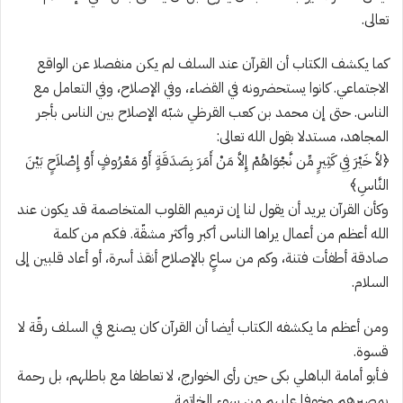
تعالى.
كما يكشف الكتاب أن القرآن عند السلف لم يكن منفصلا عن الواقع
الاجتماعي. كانوا يستحضرونه في القضاء، وفي الإصلاح، وفي التعامل مع
الناس. حتى إن محمد بن كعب القرظي شبّه الإصلاح بين الناس بأجر
المجاهد، مستدلا بقول الله تعالى:
﴿لاَّ خَيْرَ فِي كَثِيرٍ مِّن نَّجْوَاهُمْ إِلاَّ مَنْ أَمَرَ بِصَدَقَةٍ أَوْ مَعْرُوفٍ أَوْ إِصْلاَحٍ بَيْنَ
النَّاسِ﴾
وكأن القرآن يريد أن يقول لنا إن ترميم القلوب المتخاصمة قد يكون عند
الله أعظم من أعمال يراها الناس أكبر وأكثر مشقّة. فكم من كلمة
صادقة أطفأت فتنة، وكم من ساعٍ بالإصلاح أنقذ أسرة، أو أعاد قلبين إلى
السلام.
ومن أعظم ما يكشفه الكتاب أيضا أن القرآن كان يصنع في السلف رقّة لا
قسوة.
فـأبو أمامة الباهلي بكى حين رأى الخوارج، لا تعاطفا مع باطلهم، بل رحمة
بمصيرهم وخوفا عليهم من سوء الخاتمة.