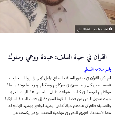
الأستاذ باسم سلامة القليطي
القرآن في حياة السلف: عبادة ووعي وسلوك
باسم سلامه القليطي
لم يكن القرآن في صدور السلف الصالح تراتيل تُزجى في زوايا المحاريب
فحسب، بل كان روحا تسري في حركاتهم وسكناتهم، ونبضا يوجّه بوصلة
مواقفهم اليومية. في كتاب: “شواهد القرآن” نلتمس هذا الرابط الحيّ،
حيث يتحول النص من فضاء التلاوة المجرّدة إلى فضاء الدلالة السلوكية
والعملية؛ فالقرآن عندهم حياة تُعاش، يشهد للواقع ويشهد الواقع له.
هذا الاستدعاء الفوري للنص في مواجهة الحدث اليومي يكشف عن