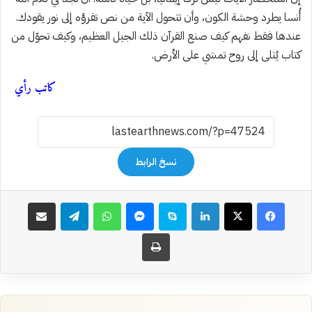
أُنسا يطرد وحشة الكون، وأن تتحول الآية من نص تقرؤه إلى نور يقودك.
عندها فقط نفهم كيف صنع القرآن ذلك الجيل العظيم، وكيف تحوّل من
كتاب يُتلى إلى روح تمشي على الأرض.
كاتب رأي
نسخ الرابط
فيسبوك
‫X
لينكدإن
سكايب
ماسنجر
واتساب
تيلقرام
مشاركة عبر البريد
طباعة