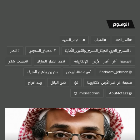
الوسوم
#ألم_الفقد
#الشباب
#المدينة_المنورة
#المسرح_العربي #هيئة_المسرح_والفنون_الأدائية
#المطبخ_السعودي
#النصر
#صحيفة_ آخر_ أخبار_ الأرض _ الإلكترونية
#عيد_الفطر_المبارك
#نبضات_شاعر
@Ebtisam_jebreen
أمير منطقة الرياض
بندر بن إبراهيم الخريف
صحيفة اخر اخبار الأرض الالكترونية
غزة
نادي الهلال
وليد الفراج
‏@AbuMotazz
اسمي…
هويتي
الأولى