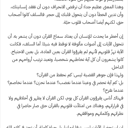
وهذا المعنى عظيم جدا؛ أن ترفض الانحراف دون أن تفقد إنسانيتك،
وأن تدين الخطأ دون أن يتحول قلبك إلى حجر. فالسلف كانوا أصحاب
حق، لكنهم أيضا أصحاب قلوب حيّة.
إن أخطر ما يحدث للإنسان أن يعتاد سماع القرآن دون أن يشعر به. أن
تتحول الآيات إلى أصوات مألوفة لا توقظ فيه شيئا. أما السلف، فكانت
الآية تهزّ قلوبهم لأنهم لم يقرؤوا القرآن بعين العادة، بل بعين الاحتياج.
كانوا يشعرون أن كل آية تخاطبهم شخصيا، وتعيد ترتيب أرواحهم من
الداخل.
ولهذا فإن جوهر القضية ليس: كم نحفظ من القرآن؟
بل: كم آية تحضر في وعينا عندما نغضب؟ عندما نحزن؟ عندما نخاصم؟
عندما نفرح؟
فهناك أناس يقرؤون القرآن كل يوم، لكن القرآن لا يظهر في أخلاقهم ولا
في قراراتهم، وهناك من امتلأت قلوبهم بالقرآن حتى صار حاضرا في
نظراتهم وكلماتهم ومواقفهم.
إن استحضار الآيات ليس ترفا إيمانيا، بل حياة كاملة. أن تجد في كلام الله