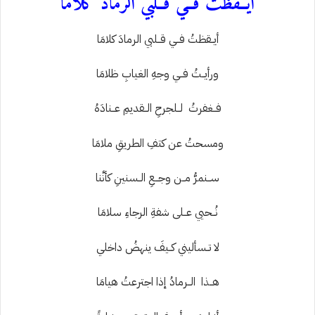
أيــقظتُ فــي قــلبي الرمادَ كلامَا
أيــقظتُ فــي قــلبي الرمادَ كلامَا
ورأيــتُ فــي وجهِ الغيابِ ظلامَا
فــغفرتُ لــلجرحِ الــقديمِ عــنادَهُ
ومسحتُ عن كتفِ الطريقِ ملامَا
ســنمرُّ مــن وجــعِ الــسنينِ كأنَّنا
نُــحيي عــلى شفةِ الرجاءِ سلامَا
لا تــسأليني كــيفَ ينهضُ داخلي
هــذا الــرمادُ إذا اجترعتُ هيامَا