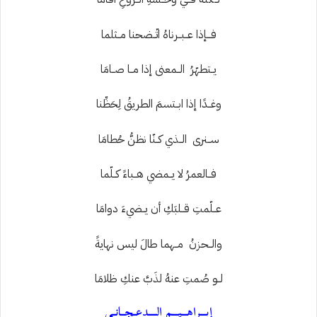
فـــإذا عــبــرناهُ اتّــضحنا مــثلما
يــتطهّرُ الــمعنى إذا مــا صــامَا
وغــدًا إذا ابــتسمَ الطريقُ لِحَظِّنا
ســنرى الــذي كــنّا نظنُّ حُطامَا
فــالعمرُ لا يــمضي هــباءً كــلّما
عــلّمتِ قــلبَكِ أن يــضيءَ دوامَا
والــحزنُ مــهما طالَ ليس نهايةً
لــو صُمتِ عنهُ لذَبَّ عنكِ ظلامَا
إبـــراهـــيـــم الــــدعــجــانــي