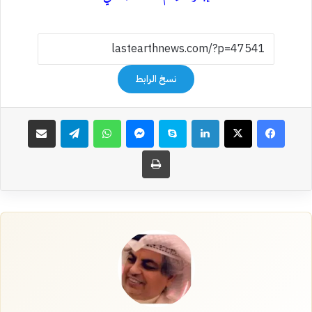
نسخ الرابط
فيسبوك
‫X
لينكدإن
سكايب
ماسنجر
واتساب
تيلقرام
مشاركة عبر البريد
طباعة