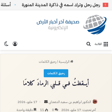
رجل رحل وترك اسمه في ذاكرة المدينة المنورة
أسئلة الري
تسجيل ا
الو
بحث عن
القائمة
الرئيسية
/
رحيق الكلمات
رحيق الكلمات
أيــقظتُ فــي قــلبي الرمادَ كلامَا
أرسل
الدكتور ابراهيم بن سعيد الدعجاني
17 مايو، 2026
بريدا
آخر تحديث: 17 مايو، 2026
0
11
دقيقة واحدة