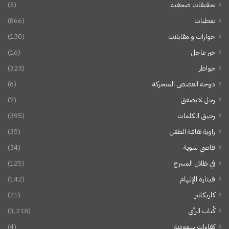
تحقيقات صحفية
(3)
تغطيات
(866)
حوارات و مقابلات
(130)
خبر عاجل
(16)
خواطر
(323)
دوحة القصص المتحركة
(6)
رجل لا يصفق
(7)
رحيق الكلمات
(395)
زاوية ثقافة الطفل
(35)
فاضي شوية
(34)
في ظلال المسرح
(125)
قيثارة الإلهام
(142)
كاريكاتير
(21)
كُتاب الرأي
(3٬218)
كفاءات سعودية
(4)