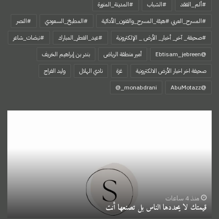
#ألم_الفقد
#الشباب
#المدينة_المنورة
#المسرح_العربي #هيئة_المسرح_والفنون_الأدائية
#المطبخ_السعودي
#النصر
#صحيفة_ آخر_ أخبار_ الأرض _ الإلكترونية
#عيد_الفطر_المبارك
#نبضات_شاعر
@Ebtisam_jebreen
أمير منطقة الرياض
بندر بن إبراهيم الخريف
صحيفة اخر اخبار الأرض الالكترونية
غزة
نادي الهلال
وليد الفراج
‏@AbuMotazz
قيمتك
لا
يحددها
الناس
بل
تصنعها
أنت
منذ 4 ساعات
قيمتك لا يحددها الناس بل تصنعها أنت