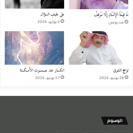
‏على طيفِ السؤال
مَا قِيمَةُ الْإِنْسَانِ إِلَّا مَوْقِفٌ
3 يوليو، 2026
منذ يومين
لواعج الشوق
‏انكسار عند صــمــوت الأمــكــنة
28 يونيو، 2026
17 يونيو، 2026
الوسوم