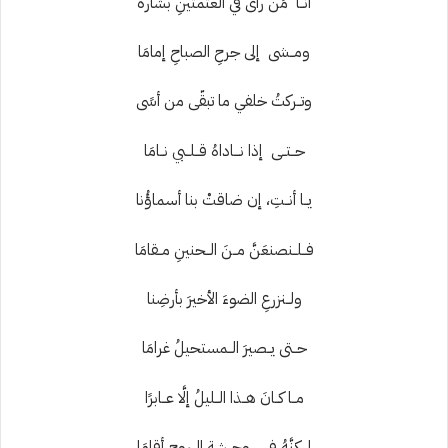
أنــا مَن رأى في العتمتينِ بشارةً
ومــشى إلى جرحِ الصباحِ إمامَا
وتــركتُ خلفي ما تبقّى من أسًى
حــتــى إذا نـــاداهُ قــلــبي نــامَا
يــا أنــتِ، إن ضاقتْ بنا أسماؤُنا
فــلــنصنعَنَّ
مــنَ الــحنينِ مــقامَا
ولــنزرعِ الضوءَ الأخيرَ بأرضِنا
حــتى يــصيرَ الــمستحيلُ غرامَا
مــا كــانَ هــذا الــليلُ إلَّا عــابرًا
لــكنَّهُ فــي وحــشةِ الــروحِ أقامَا