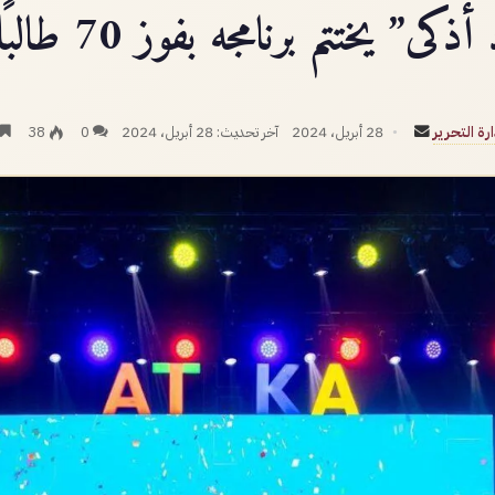
كى” يختتم برنامجه بفوز 70 طالبًا وطالبة
أرسل
ارة التحرير
28 أبريل، 2024
آخر تحديث: 28 أبريل، 2024
0
38
بريدا
إلكترونيا