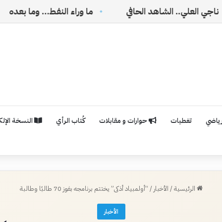
شاهد الحافي
ما وراء النفط… وما بعده
نتوءات في
رياضي
تغطيات
حوارات و مقابلات
كُتاب الرأي
النسخة الإلكت
الرئيسية
/
الأخبار
/
“أولمبياد أذكى” يختتم برنامجه بفوز 70 طالبًا وطالبة
الأخبار