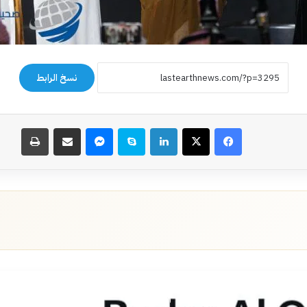
نسخ الرابط
فيسبوك
‫X
لينكدإن
سكايب
ماسنجر
مشاركة عبر البريد
طباعة
أقرأ التالي