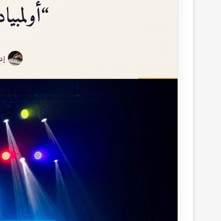
“أولمبياد أذ
إد