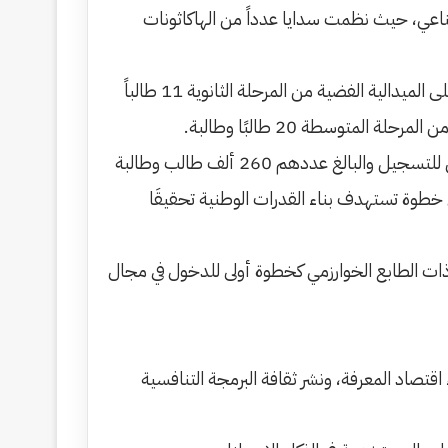
طناعي، حيث نظمت سدايا عدداً من الهاكاثونات
وحقق الميدالية الذهبية من المرحلة الثانوية 5 طلاب وطالبات؛ ومن المرحلة المتوسطة 5 طلاب وطالبات، بينما حصل على الميدالية الفضية من المرحلة الثانوية 11 طالباً
يذكر أن عدد الطلبة الذين تنافسوا في هذه المرحلة من الأولمبياد 298 طالبًا وطالبة، تأهلوا من بين عدد الطلبة المتقدمين للتسجيل والبالغ عددهم 260 ألف طالب وطالبة
 خطوة تستهدف بناء القدرات الوطنية تحقيقَا
 ذات الطابع الخوارزمي كخطوة أولى للدخول في مجال
اقتصاد المعرفة، ونشر ثقافة البرمجة التنافسية