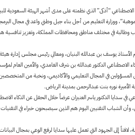
كاء الاصطناعي “أذكى” الذي نظمته على مدى أشهر الهيئة السعودية للبي
موهبة”، ووزارة التعليم من أجل بناء جيل وطني واعد في مجال البرم
نوية البالغ عددهم نحو 3 ملايين طالب وطالبة في مختلف مناطق ومحافظات المملكة، وتعز
الأستاذ يوسف بن عبدالله البنيان، ومعالي رئيس مجلس إدارة هيئة تق
كاء الاصطناعي الدكتور عبدالله بن شرف الغامدي، والأمين العام لمؤسس
ن المسؤولين في المجال التعليمي والأكاديمي، ونخبة من المتخصصين 
ة الأميرة نوره بنت عبدالرحمن بمدينة الرياض.
 في سدايا الدكتور ياسر العنيزان عرضاً خلال الحفل عن الذكاء الاصطنا
ري، وأن الشباب التقنيين اليوم هم الذين سيصبحون خبراء في التق
بة، لافتاً إلى الجهود التي تعمل عليها سدايا لرفع الوعي بمجال البيانات