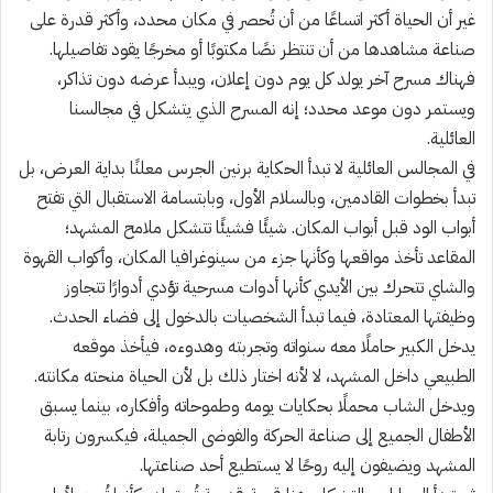
غير أن الحياة أكثر اتساعًا من أن تُحصر في مكان محدد، وأكثر قدرة على
صناعة مشاهدها من أن تنتظر نصًا مكتوبًا أو مخرجًا يقود تفاصيلها.
فهناك مسرح آخر يولد كل يوم دون إعلان، ويبدأ عرضه دون تذاكر،
ويستمر دون موعد محدد؛ إنه المسرح الذي يتشكل في مجالسنا
العائلية.
في المجالس العائلية لا تبدأ الحكاية برنين الجرس معلنًا بداية العرض، بل
تبدأ بخطوات القادمين، وبالسلام الأول، وبابتسامة الاستقبال التي تفتح
أبواب الود قبل أبواب المكان. شيئًا فشيئًا تتشكل ملامح المشهد؛
المقاعد تأخذ مواقعها وكأنها جزء من سينوغرافيا المكان، وأكواب القهوة
والشاي تتحرك بين الأيدي كأنها أدوات مسرحية تؤدي أدوارًا تتجاوز
وظيفتها المعتادة، فيما تبدأ الشخصيات بالدخول إلى فضاء الحدث.
يدخل الكبير حاملًا معه سنواته وتجربته وهدوءه، فيأخذ موقعه
الطبيعي داخل المشهد، لا لأنه اختار ذلك بل لأن الحياة منحته مكانته.
ويدخل الشاب محملًا بحكايات يومه وطموحاته وأفكاره، بينما يسبق
الأطفال الجميع إلى صناعة الحركة والفوضى الجميلة، فيكسرون رتابة
المشهد ويضيفون إليه روحًا لا يستطيع أحد صناعتها.