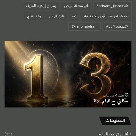
@Ebtisam_jebreen
أمير منطقة الرياض
بندر بن إبراهيم الخريف
صحيفة اخر اخبار الأرض الالكترونية
غزة
نادي الهلال
وليد الفراج
‏@AbuMotazz
حكايتي
مع
الرقم
ثلاثة
منذ 4 ساعات
حكايتي مع الرقم ثلاثة
التصنيفات
آفاق في عين العالم
(85)