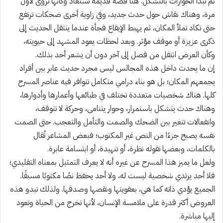
ثم تبدأ الحوارات بالتشكل. هنا قصة قديمة تُستعاد وكأنها تُروى لأول
مرة، وهناك نقاش حول حدث جديد، وفي زاوية أخرى ضحكات ترتفع
حتى تكاد تملأ المكان، ثم يهبط الإيقاع فجأة عندما ينتقل الحديث إلى
ذكرى عزيزة أو موقف مؤثر. وبعد لحظات يعود المشهد إلى حيويته،
وكأن العرض انتقل من فصل إلى آخر دون أن يشعر أحد بذلك.
إن ما يحدث داخل هذه المجالس ليس مجرد حديث عابر بين أفراد
يجمعهم المكان؛ بل هو بناء درامي متكامل تتوافر فيه عناصر المسرح
كلها. هناك شخصيات متعددة تختلف في طبائعها وأعمارها وأدوارها،
وهناك حدث يتشكل باستمرار، وحوار يتنامى، وحركة لا تتوقف،
وانفعالات تتغير بين الضحك والصمت والتأمل والتعجب. حتى الصمت
نفسه يصبح جزءًا من النص غير المكتوب؛ فبعض المشاعر تُقال
بالكلمات، وبعضها تقوله نظرة، أو تنهيدة، أو ابتسامة عابرة.
ولعل ما يميز هذا المسرح عن غيره أنه لا يعرف التمثيل بمعناه التقليدي؛
فلا أحد يرتدي شخصية ليست له، ولا أحد يحفظ نصًا مكتوبًا مسبقًا.
الجميع يؤدي ذاته كما هي، بعفويتها ونقصها وصدقها. ولذلك تبدو هذه
العروض أكثر قدرة على ملامسة الإنسان، لأنها تخرج من الحياة وتعود
إليها مباشرة.