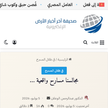
 إلى فعل
‏العامل المصري
غُصن حبق وكوب شاي
تسجيل ا
الو
بحث عن
القائمة
الرئيسية
/
في ظلال المسرح
في ظلال المسرح
مجالسنا مسارح واقعية …
أرسل
الدكتور عبدالرحمن الوعلان
5 يوليو، 2026
بريدا
آخر تحديث: 5 يوليو، 2026
0
16
2 دقائق