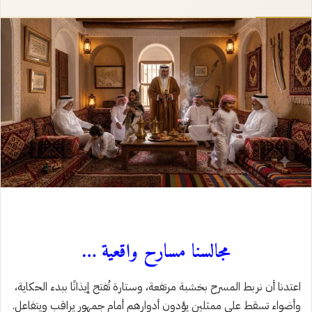
إلكترونيا
مجالسنا مسارح واقعية …
اعتدنا أن نربط المسرح بخشبة مرتفعة، وستارة تُفتح إيذانًا ببدء الحكاية،
وأضواء تسقط على ممثلين يؤدون أدوارهم أمام جمهور يراقب ويتفاعل.