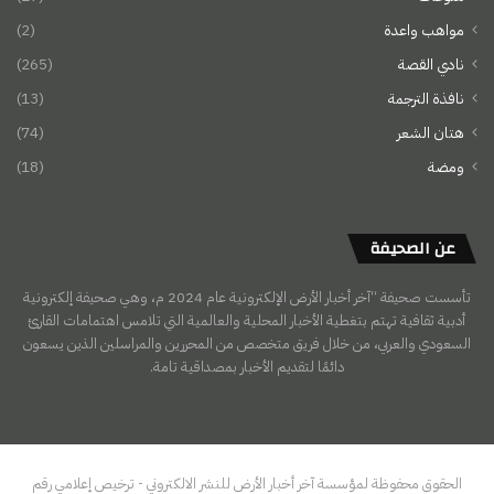
مواهب واعدة
(2)
نادي القصة
(265)
نافذة الترجمة
(13)
هتان الشعر
(74)
ومضة
(18)
عن الصحيفة
تأسست صحيفة “آخر أخبار الأرض الإلكترونية عام 2024 م، وهي صحيفة إلكترونية
أدبية ثقافية تهتم بتغطية الأخبار المحلية والعالمية التي تلامس اهتمامات القارئ
السعودي والعربي، من خلال فريق متخصص من المحررين والمراسلين الذين يسعون
دائمًا لتقديم الأخبار بمصداقية تامة.
الحقوق محفوظة لمؤسسة آخر أخبار الأرض للنشر الالكتروني - ترخيص إعلامي رقم