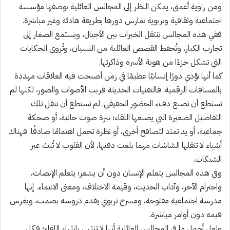
ومن زاوية أعمق، يمكن النظر إلى المجالس العائلية بوصفها مؤسسة
اجتماعية وثقافية وتربوية تمارس دورها بطريقة هادئة وغير مباشرة.
ففي هذه المجالس تنتقل الخبرات بين الأجيال، ويستمع الصغار إلى
تجارب الكبار، وتُحفظ القصص العائلية من النسيان، وتُروى الحكايات
التي تشكل جزءًا من هوية الأسرة وذاكرتها.
كما أنها تؤدي دورًا إنسانيًا عظيمًا في زمن أصبحت فيه العلاقات مهددة
بالمسافات الرقمية. فالتقنيات الحديثة قربت الأصوات والصور، لكنها لم
تستطع أن تصنع دفء الحضور الحقيقي. لم تستطع أن تنقل تلك
التفاصيل الصغيرة التي يصنعها اللقاء؛ نبرة صوت حانية، أو ضحكة
جماعية، أو يد تمتد لتصافح أخرى، أو نظرة تحمل اهتمامًا صادقًا. فهناك
أشياء لا تنقلها الشاشات مهما بلغت دقتها، لأن القلوب لا تُبث عبر
الشبكات.
وفي هذه المجالس يتعلم الإنسان دون أن يشعر؛ يتعلم الإنصات،
واحترام الآخر، وآداب الحديث، وقيمة الاختلاف، ومعنى الانتماء. إنها
مدرسة اجتماعية مفتوحة، ومسرح تربوي يقدم دروسه بصمت، ويغرس
قيمه دون أوامر مباشرة.
ولعل أجمل ما في المجالس العائلية أنها لا تنتهي بانتهاء اللقاء؛ فكل