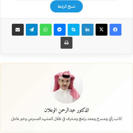
نسخ الرابط
فيسبوك
‫X
لينكدإن
سكايب
ماسنجر
واتساب
تيلقرام
مشاركة عبر البريد
طباعة
الدكتور عبدالرحمن الوعلان
كاتب رأي ومسرح ومعد برامج ومشرف في ظلال المشهد المسرحي وخبر عاجل