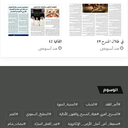
في ظلال المسرح 19
الثقافية 12
منذ أسبوعين
منذ أسبوعين
الوسوم
#ألم_الفقد
#الشباب
#المدينة_المنورة
#المسرح_العربي #هيئة_المسرح_والفنون_الأدائية
#المطبخ_السعودي
#النصر
#صحيفة_ آخر_ أخبار_ الأرض _ الإلكترونية
#عيد_الفطر_المبارك
#نبضات_شاعر