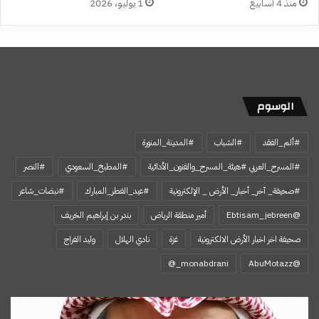
منذ 4 أسابيع
1 يوليو، 2026
الوسوم
#ألم_الفقد
#الشباب
#المدينة_المنورة
#المسرح_العربي #هيئة_المسرح_والفنون_الأدائية
#المطبخ_السعودي
#النصر
#صحيفة_ آخر_ أخبار_ الأرض _ الإلكترونية
#عيد_الفطر_المبارك
#نبضات_شاعر
@Ebtisam_jebreen
أمير منطقة الرياض
بندر بن إبراهيم الخريف
صحيفة اخر اخبار الأرض الالكترونية
غزة
نادي الهلال
وليد الفراج
‏@AbuMotazz
اسمي…
هويتي