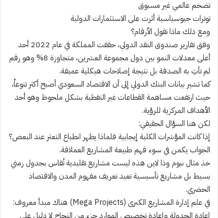
تضخم عالمي غير مسبوق
توترات جيوسياسية أثرت على الاستثمارات الدولية
ومع ذلك ماذا تقول الأرقام؟
وفق تقارير صندوق النقد الدولي، حققت المملكة في عام 2022 أحد
أعلى معدلات النمو بين دول مجموعة العشرين، متجاوزة 8% وهو رقم
لم تأتِ به الصدفة بل نتيجة إصلاحات هيكلية عميقة.
كما تشير بيانات البنك الدولي إلى أن الاقتصاد السعودي أصبح أكثر تنوعاْ،
حيث ارتفعت مساهمة القطاعات غير النفطية بشكل ملحوظ وهو أحد
الأهداف المركزية للرؤية.
لكن هنا السؤال الحقيقي:
إذا كانت المؤشرات الكلية إيجابية فلماذا يظهر انطباع التعثر عند البعض؟
الجواب يكمن في سوء فهم طبيعة المشاريع العملاقة.
خذ مثال نيوم وذا لاين هذه ليست مشاريع تقليدية تُقاس بجدول زمني
بسيط بل مشاريع تأسيسية تعيد تعريف مفهوم المدن والاقتصاد
الحضري.
في علم إدارة المشاريع الكبرى (Mega Projects) هناك مبدأ معروف:
إعادة الجدولة وإعادة تخصيص الموارد جزء من النجاح لا دليل على