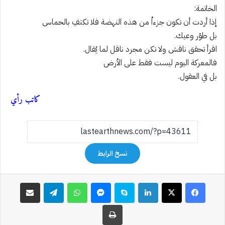
الخاتمة:
إذا أردت أن تكون جزءاْ من هذه النهضة فلا تكتفِ بالحماس
بل طوّر وعيك.
اقرأ تحقق ناقش ولا تكن مجرد ناقل لما يُقال.
فالمعركة اليوم ليست فقط على الأرض
بل في العقول.
كاتب رأي
نسخ الرابط
فيسبوك
‫X
لينكدإن
سكايب
ماسنجر
واتساب
تيلقرام
مشاركة عبر البريد
طباعة