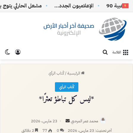
ة 90
الإعلاميون الجدد…
تسجيل ا
الو
بحث عن
القائمة
الرئيسية
/
كُتاب الرأي
كُتاب الرأي
*ليس كل تباطؤ تعثرًا*
أرسل
محمد عمر المرحبي
23 مارس، 2026
بريدا
آخر تحديث: 23 مارس، 2026
0
77
2 دقائق