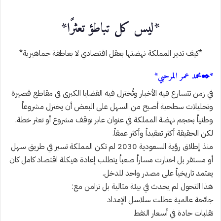
*ليس كل تباطؤ تعثرًا*
*كيف تدير المملكة نهضتها بعقل اقتصادي لا بعاطفة جماهيرية*
*✒️محمد عمر المرحبي*
في زمن تتسارع فيه الأخبار وتُختزل فيه القضايا الكبرى في مقاطع قصيرة
وتحليلات سطحية أصبح من السهل على البعض أن يختزل مشروعاْ
وطنياْ بحجم نهضة المملكة في عنوان عابر توقف مشروع أو تعثر خطة.
لكن الحقيقة أكثر تعقيداْ وأكثر عمقاْ.
منذ إطلاق رؤية السعودية 2030 لم تكن المملكة تسير في طريق سهل
أو مستقر بل اختارت مساراْ صعباْ يتطلب إعادة هيكلة اقتصاد كامل كان
يعتمد تاريخياْ على مصدر واحد للدخل.
هذا التحول لم يحدث في بيئة مثالية بل تزامن مع:
جائحة عالمية عطلت سلاسل الإمداد
تقلبات حادة في أسعار النفط