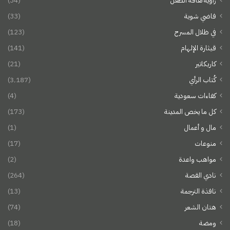
زاوية ثقافة الطفل
(34)
فاضي شوية
(33)
في ظلال المسرح
(123)
قيثارة الإلهام
(141)
كاريكاتير
(21)
كُتاب الرأي
(3٬187)
كفاءات سعودية
(4)
كل ما يخص المدينة
(173)
مال و أعمال
(1)
منوعات
(17)
مواهب واعدة
(2)
نادي القصة
(264)
نافذة الترجمة
(13)
هتان الشعر
(74)
ومضة
(18)