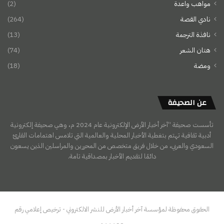
مواهب واعدة
(2)
نادي القصة
(264)
نافذة الترجمة
(13)
هتان الشعر
(74)
ومضة
(18)
عن الصحيفة
تأسست صحيفة “آخر أخبار الأرض الإلكترونية عام 2024 م، وهي صحيفة إلكترونية
أدبية ثقافية تهتم بتغطية الأخبار المحلية والعالمية التي تلامس اهتمامات القارئ
السعودي والعربي، من خلال فريق متخصص من المحررين والمراسلين الذين يسعون
دائمًا لتقديم الأخبار بمصداقية تامة.
الحقوق محفوظة لمؤسسة آخر أخبار الأرض للنشر الالكتروني - ترخيص إعلامي رقم