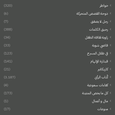
خواطر
(320)
دوحة القصص المتحركة
(6)
رجل لا يصفق
(7)
رحيق الكلمات
(388)
زاوية ثقافة الطفل
(34)
فاضي شوية
(33)
في ظلال المسرح
(123)
قيثارة الإلهام
(141)
كاريكاتير
(21)
كُتاب الرأي
(3٬187)
كفاءات سعودية
(4)
كل ما يخص المدينة
(173)
مال و أعمال
(1)
منوعات
(17)