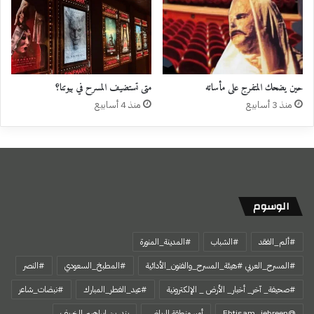
حين يضحك المتفرج على مأساته
متى تستضيف المسرح في بيوتنا؟
منذ 3 أسابيع
منذ 4 أسابيع
الوسوم
#ألم_الفقد
#الشباب
#المدينة_المنورة
#المسرح_العربي #هيئة_المسرح_والفنون_الأدائية
#المطبخ_السعودي
#النصر
#صحيفة_ آخر_ أخبار_ الأرض _ الإلكترونية
#عيد_الفطر_المبارك
#نبضات_شاعر
@Ebtisam_jebreen
أمير منطقة الرياض
بندر بن إبراهيم الخريف