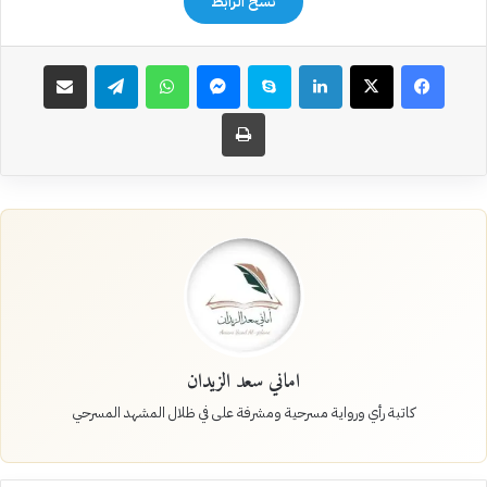
نسخ الرابط
فيسبوك
‫X
لينكدإن
سكايب
ماسنجر
واتساب
تيلقرام
مشاركة عبر البريد
طباعة
اماني سعد الزيدان
كاتبة رأي ورواية مسرحية ومشرفة على في ظلال المشهد المسرحي