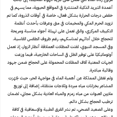
أعمدة التبريد الذكية المنتشرة في المواقع الحيوية، مما يسهم في
خفض درجات الحرارة بشكل فعال، خاصة في
أوقات الذروة، كما تم
تزويد الحرم المكي والمخيمات في منى وعرفات بأحدث أنظمة
التكييف المركزي، والتي تعمل على
تهيئة أجواء مناسبة ومريحة
للحجاج خلال أدائهم لمناسكهم، رغم ظروف الطقس القاسية.
وفي المسجد النبوي، لفتت المظلات العملاقة أنظار الزوار، إذ تعمل
أوتوماتيكيًا على توفير الظل في الساحات الخارجية،
فيما وزعت
الجهات المعنية آلاف المظلات المحمولة على الحجاج ضمن جهود
وقائية مباشرة.
ولم تغفل المملكة عن أهمية الماء في مواجهة الحر، حيث جُهّزت
المشاعر بخزانات مياه مبردة وثلاجات متنقلة، إضافة
إلى توزيع
ملايين العبوات من مياه زمزم والمياه العادية بشكل مجاني، لضمان
ترطيب الحجاج بشكل دائم.
وعلى الصعيد الصحي، تم نشر الفرق الطبية والإسعافية في كافة