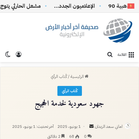
هبية 90
الإعلاميون الجدد…
تسجيل ا
الو
بحث عن
القائمة
الرئيسية
/
كُتاب الرأي
كُتاب الرأي
جهود سعودية لخدمة الحجيج
أرسل
اماني سعد الزيدان
1 يونيو، 2025
آخر تحديث: 1 يونيو، 2025
بريدا
0
68
2 دقائق