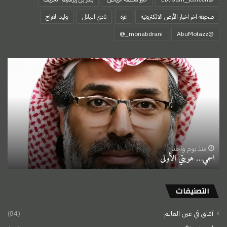
صحيفة اخر اخبار الأرض الالكترونية
غزة
نادي الهلال
وليد الفراج
‏@AbuMotazz
اسمي…
هويتي
الأولى
منذ يوم واحد
اسمي… هويتي الأولى
التصنيفات
آفاق في عين العالم
(84)