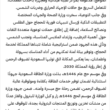
المواقع، مدعومة بمراكز طبية ميدانية ومجهزة بأحدث
المعدات،
للتعامل السريع مع حالات الإجهاد الحراري وضربات الشمس.
وفي جانب التوعية، سخرت وزارة الصحة والجهات المختصة
التطبيقات الذكية لإرسال تنبيهات فورية للحجاج حول
الطقس
ونصائح السلامة، إضافة إلى إطلاق حملات توعوية متعددة اللغات
حول أهمية الترطيب، وارتداء الملابس
المناسبة، وتجنب الشمس.
وتأتي هذه الجهود ضمن استراتيجية شاملة تتبناها المملكة لخدمة
الحجاج، وتوفير بيئة آمنة تمكنهم من أداء المناسك
بسهولة
واطمئنان، بما يعكس المكانة التي توليها السعودية لضيوف الرحمن
في إطار رؤية المملكة
2030
.
وفي موسم حج عام
1446
هـ، بذلت وزارة الطاقة السعودية جهودًا
استثنائية لضمان توفير خدمات الطاقة بكفاءة
وموثوقية عالية
لضيوف الرحمن، تضمن رحلة حج ميسرة وآمنه.. ضمن جهود وزارة
الطاقة في موسم الحج
1446
هـ
زار و كيل الوزارة للبترول والغاز عددًا
من منشآت تخزين وتوزيع المنتجات البترولية بجدة، للوقوف على