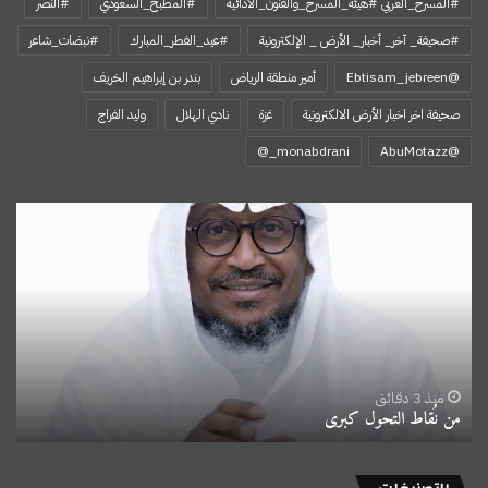
#المسرح_العربي #هيئة_المسرح_والفنون_الأدائية
#المطبخ_السعودي
#النصر
#صحيفة_ آخر_ أخبار_ الأرض _ الإلكترونية
#عيد_الفطر_المبارك
#نبضات_شاعر
@Ebtisam_jebreen
أمير منطقة الرياض
بندر بن إبراهيم الخريف
صحيفة اخر اخبار الأرض الالكترونية
غزة
نادي الهلال
وليد الفراج
‏@AbuMotazz
من
نُقاط
التحول
كبرى
منذ 3 دقائق
من نُقاط التحول كبرى