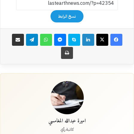
نسخ الرابط
فيسبوك
‫X
لينكدإن
سكايب
ماسنجر
واتساب
تيلقرام
مشاركة عبر البريد
طباعة
اميرة عبدالله المغامسي
كاتبة رأي