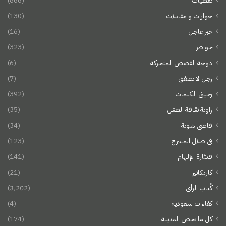
تغطيات
(866)
حوارات و مقابلات
(130)
خبر عاجل
(16)
خواطر
(323)
دوحة القصص المتحركة
(6)
رجل لا يصفق
(7)
رحيق الكلمات
(392)
زاوية ثقافة الطفل
(35)
فاضي شوية
(34)
في ظلال المسرح
(123)
قيثارة الإلهام
(141)
كاريكاتير
(21)
كُتاب الرأي
(3٬202)
كفاءات سعودية
(4)
كل ما يخص المدينة
(174)