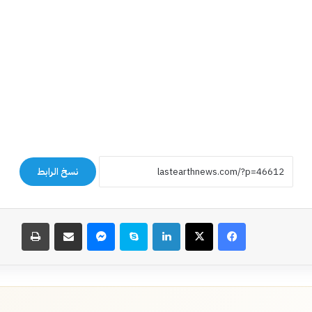
نسخ الرابط
فيسبوك
‫X
لينكدإن
سكايب
ماسنجر
مشاركة عبر البريد
طباعة