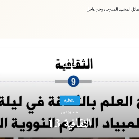
لال المشهد المسرحي وخبر عاجل
أقرأ التالي
الثقافية
منذ يومين
الثقافية 13