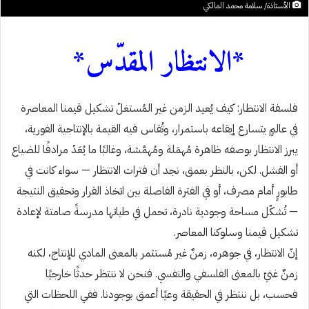
الأستاذة/ سلامة محمد المالكي
*الانتظار المقدّس*
فلسفة الانتظار: كيف يُعيد الزمن غير المُستغلّ تشكيل قيمنا المعاصرة
في عالمٍ يتسارع إيقاعه باستمرار، وتُقاس فيه القيمة بالإنتاجية الفورية،
يبرز الانتظار بوصفه ظاهرة مُهمَلة ومُهمَّشة، وغالبًا ما يُعَدّ مرادفًا للضياع
أو الفشل. لكن، بالنظر بعمق، نجد أن فترات الانتظار — سواء كانت في
طابورٍ أمام مصرف، أو في الفترة الفاصلة بين اتخاذ القرار وتحقيق النتيجة
— تُشكّل مساحة وجودية نادرة، تحمل في طياتها مدرسةً صامتة لإعادة
تشكيل قيمنا وسلوكنا المعاصر.
إنّ الانتظار، في جوهره، زمنٌ غير مُستثمر بالمعنى المادي للإنتاج، لكنه
زمنٌ غنيّ بالمعنى الفلسفي والنفسي. فنحن لا ننتظر حدثًا خارجيًا
فحسب، بل ننتظر في الحقيقة وعيًا أعمق بوجودنا. ففي اللحظات التي