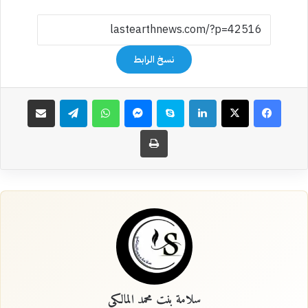
نسخ الرابط
فيسبوك
‫X
لينكدإن
سكايب
ماسنجر
واتساب
تيلقرام
مشاركة عبر البريد
طباعة
سلامة بنت محمد المالكي