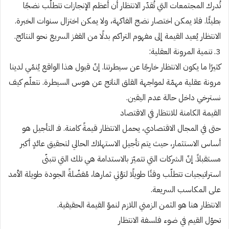
تُدرك المجتمعات التي تُقدّر الانتظار أن أعظم الإنجازات تتطلّب نضجًا
بطيئًا. فلا يمكن اختصار نضج الفاكهة، ولا يمكن اختزال سنوات الخبرة.
الانتظار يُعيد القيمة إلى مفهوم التراكم بدلًا من القفز السريع نحو النتائج.
3. تنمية المرونة العقلية:
كثيرًا ما يكون الانتظار خارجًا عن سيطرتنا. إنّ قبول هذا الواقع يُنمّي لدينا
مرونة عقلية مهمّة لمواجهة القلق الناتج عن هوس السيطرة. نتعلّم كيف
نسترخي داخل حالة عدم اليقين.
القيمة الكامنة للانتظار في الاقتصاد
حتى في المجال الاقتصادي، يحمل الانتظار قيمةً كامنة. فـ التأجيل هو
أساس الاستثمار، حيث يتم تأجيل الاستهلاك الحالي لتحقيق عائدٍ أكبر
مستقبلاً. إنّ الشركات التي تتميّز بالاستدامة هي تلك التي تتبنّى
استراتيجيات تتطلّب وقتًا طويلًا لتؤتي ثمارها، مُفضّلةً الجودة طويلة الأمد
على المكاسب السريعة.
الانتظار هنا هو الثمن الزمني اللازم لنموّ القيمة الحقيقية.
تحوّل القيم في ضوء فلسفة الانتظار