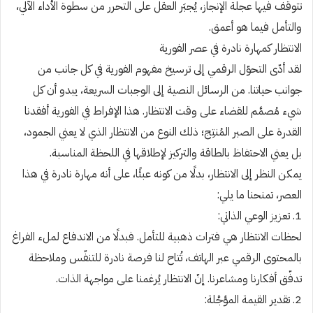
تتوقف فيها عجلة الإنجاز، يُجبَر العقل على التحرر من سطوة الأداء الآلي،
والتأمل فيما هو أعمق.
الانتظار كمهارة نادرة في عصر الفورية
لقد أدّى التحوّل الرقمي إلى ترسيخ مفهوم الفورية في كل جانب من
جوانب حياتنا. من الرسائل النصية إلى الوجبات السريعة، يبدو أن كل
شيء مُصمَّم للقضاء على وقت الانتظار. هذا الإفراط في الفورية أفقدنا
القدرة على الصبر المُنتِج؛ ذلك النوع من الانتظار الذي لا يعني الجمود،
بل يعني الاحتفاظ بالطاقة والتركيز لإطلاقها في اللحظة المناسبة.
يمكن النظر إلى الانتظار، بدلًا من كونه عبئًا، على أنه مهارة نادرة في هذا
العصر، تمنحنا ما يلي:
1. تعزيز الوعي الذاتي:
لحظات الانتظار هي فترات ذهبية للتأمل. فبدلًا من الاندفاع لملء الفراغ
بالمحتوى الرقمي عبر الهاتف، تُتاح لنا فرصة نادرة للتنفّس وملاحظة
تدفّق أفكارنا ومشاعرنا. إنّ الانتظار يُرغمنا على مواجهة الذات.
2. تقدير القيمة المؤجَّلة: