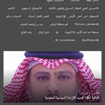
#ألم_الفقد
#الشباب
#المدينة_المنورة
#المسرح_العربي #هيئة_المسرح_والفنون_الأدائية
#المطبخ_السعودي
#النصر
#صحيفة_ آخر_ أخبار_ الأرض _ الإلكترونية
#عيد_الفطر_المبارك
#نبضات_شاعر
@Ebtisam_jebreen
أمير منطقة الرياض
بندر بن إبراهيم الخريف
صحيفة اخر اخبار الأرض الالكترونية
غزة
نادي الهلال
وليد الفراج
‏@AbuMotazz
اتفاقية
مكة،
تجسيد
للإرادة
السياسية
السعودية
منذ 6 ساعات
اتفاقية مكة، تجسيد للإرادة السياسية السعودية