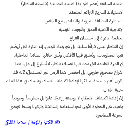
القيمة السابقة (عصر الفورية) القيمة الجديدة (فلسفة الانتظار)
الاستهلاك السريع التراكم المتعمّد
السيطرة المطلقة المرونة والتعايش مع اللايقين
الإنتاجية الكمية العمق والجودة النوعية
الخاتمة: دعوة إلى احتضان الفراغ
إنّ الانتظار ليس فراغًا سلبيًا، بل هو وعاء للوعي. إنه الفترة التي تُهضَم
فيها المعلومات، وتُنسَج فيها الأفكار، وتُبنى خلالها الصلابة الداخلية.
في المرة القادمة التي تجد فيها نفسك تنتظر، لا تُسارع إلى ملء هذا
الفراغ بضجيجٍ خارجي، بل احتضن هذا الزمن غير المستغلّ؛ لأنه قد
يكون أهم مساحة تمتلكها لإعادة اكتشاف نفسك وقيمك في هذا العالم
سريع الزوال.
إنّ إعادة اكتشاف الانتظار، لا بوصفه إزعاجًا عابرًا بل ممارسةً وجوديةً
واعية، هي الخطوة الأولى نحو استعادة إنسانيتنا وتركيزنا وسط فوضى
السرعة المعاصرة.
✍️ الكاتبة والمؤلفة / سلامة المالكي