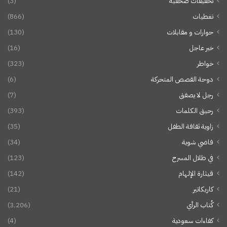
تحقيقات صحفية
(3)
تغطيات
(866)
حوارات و مقابلات
(130)
خبر عاجل
(16)
خواطر
(323)
دوحة القصص المتحركة
(6)
رجل لا يصفق
(7)
رحيق الكلمات
(393)
زاوية ثقافة الطفل
(35)
فاضي شوية
(34)
في ظلال المسرح
(123)
قيثارة الإلهام
(142)
كاريكاتير
(21)
كُتاب الرأي
(3٬206)
كفاءات سعودية
(4)