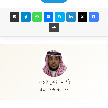
فيسبوك
‫X
لينكدإن
سكايب
ماسنجر
واتساب
تيلقرام
مشاركة عبر البريد
طباعة
تركي عبدالرحمن البلادي
كاتب رأي وباحث تربوي