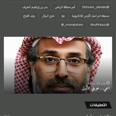
@Ebtisam_jebreen
أمير منطقة الرياض
بندر بن إبراهيم الخريف
صحيفة اخر اخبار الأرض الالكترونية
غزة
نادي الهلال
وليد الفراج
‏@AbuMotazz
اسمي…
هويتي
الأولى
منذ 14 ساعة
اسمي… هويتي الأولى
التصنيفات