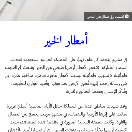
الأستاذ تركي عبدالرحمن البلادي
أمطار الخير
في مشهدٍ يتجدد كل عام، تهبُّ على المملكة العربية السعودية نفحات
السماء المباركة، فتغمر الأمطار أرضها بفيضٍ من الخير، وتبعث في القلوب
طمأنينة لا تشبهها طمأنينة ليست الأمطار مجرد ظاهرة مناخية عابرة، بل
هي رسالة رحمة إلهية تُحيي الأرض بعد موتها، وتُعيد التوازن للطبيعة،
وتُذكّر الإنسان بعظمة الخالق وقدرته.
وقد شهدت مناطق عدة من المملكة خلال الأيام الماضية أمطارًا غزيرة
سالت على إثرها الأودية والشعاب، في مشهدٍ مهيب يجمع بين الجمال
والقوة. وكانت منطقة المدينة المنورة في مقدمة هذه المشاهد، حيث
اكتست أرضها بحُلّةٍ خضراء، وتدفقت السيول في أوديتها، لتُعيد للأذهان