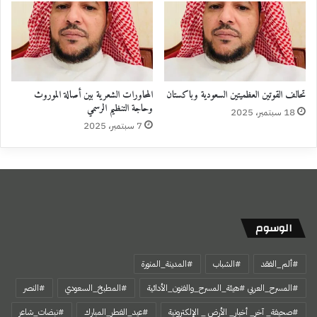
تحالف القوتين العظميتين السعودية وباكستان
المحاورات الشعرية بين أصالة الموروث
وحاجة التنظيم الرسمي
18 سبتمبر، 2025
7 سبتمبر، 2025
الوسوم
#ألم_الفقد
#الشباب
#المدينة_المنورة
#المسرح_العربي #هيئة_المسرح_والفنون_الأدائية
#المطبخ_السعودي
#النصر
#صحيفة_ آخر_ أخبار_ الأرض _ الإلكترونية
#عيد_الفطر_المبارك
#نبضات_شاعر