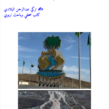
✍️ تركي عبدالرحمن البلادي
كاتب صحفي وباحث تربوي