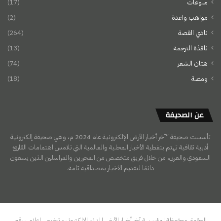
منوعات
(17)
مواهب واعدة
(2)
نادي القصة
(264)
نافذة الترجمة
(13)
هتان الشعر
(74)
ومضة
(18)
عن الصحيفة
تأسست صحيفة “آخر أخبار الأرض الإلكترونية عام 2024 م، وهي صحيفة إلكترونية
أدبية ثقافية تهتم بتغطية الأخبار المحلية والعالمية التي تلامس اهتمامات القارئ
السعودي والعربي، من خلال فريق متخصص من المحررين والمراسلين الذين يسعون
دائمًا لتقديم الأخبار بمصداقية تامة.
الحقوق محفوظة لمؤسسة آخر أخبار الأرض للنشر الالكتروني - ترخيص إعلامي رقم