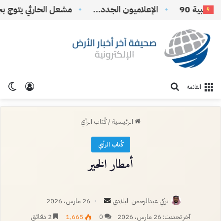
 90
الإعلاميون الجدد…
تسجيل ا
الو
بحث عن
القائمة
الرئيسية
/
كُتاب الرأي
كُتاب الرأي
أمطار الخير
أرسل
تركي عبدالرحمن البلادي
26 مارس، 2026
بريدا
آخر تحديث: 26 مارس، 2026
0
1٬665
2 دقائق