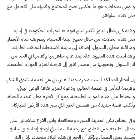
والوعي بمخاطره هو ما يعكس نضج المجتمع وقدرته على التعامل مع
مثل هذه الظواهر.
ولا يمكن إغفال الدور الكبير الذي تقوم به الجهات الحكومية في إدارة
مثل هذه الحالات، من خلال تجهيز البنية التحتية، وتصريف مياه الأمطار،
ومراقبة مجاري السيول، إضافة إلى سرعة الاستجابة للحالات الطارئة.
وقد أثبتت هذه الجهود، عامًا بعد عام، جاهزيتها وكفاءتها في الحد من
آثار السيول، وتحويلها من مصدر قلق إلى فرصة لتعزيز الموارد الطبيعية.
إن أمطار المملكة ليست مجرد حدث عابر، بل هي نعمة تستحق الشكر،
وفرصة للتأمل في عظمة الخالق، ودعوة لتعزيز ثقافة الوعي البيئي،
والحفاظ على هذه الموارد الطبيعية. ومع كل قطرة مطر، تتجدد الحياة،
وتُكتب قصة جديدة من قصص الخير التي تميز هذه الأرض المباركة.
وفي الختام، تبقى المدينة المنورة ومحافظة وادي الفرع شاهدتين على
جمال الطبيعة حين تتعانق مع رحمة السماء، في لوحةٍ إيمانيةٍ وإنسانيةٍ
تُجسد معنى النعمة، وتؤكد أن الخير في هذه البلاد متجدد، بإذن الله.