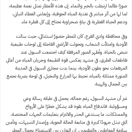
صورًا طالما ارتبطت بالخير والنماء. إن هذه الأمطار تمثل نعمة عظيمة،
لما لها من أثر مباشر في تغذية المياه الجوفية، وإنعاش الغطاء النباتي،
ودعم الحياة الفطرية في بيئةٍ صحراوية تحتاج إلى كل قطرة ماء.
وفي محافظة وادي الفرع، كان للمطر حضورٌ استثنائي، حيث سالت
الأودية وامتلأت الشعاب، وتحولت الأراضي القاحلة إلى لوحات طبيعية
تنبض بالحياة. وتُظهر الصور المرفقة كيف اجتمعت السيول عند
تقاطعات الطرق، في مشهد يعكس قوة الطبيعة وجريان المياه من أعالي
المرتفعات نحو بطون الأودية، بينما بدت مجاري السيول في المدينة
المنورة ممتلئة بالمياه، تحيط بها المزارع والنخيل، في لوحة بصرية تجمع
بين الجمال والهيبة.
غير أن مشهد السيول، رغم جماله، يحمل في طياته رسالة وعي
ومسؤولية. فاندفاع المياه بقوة قد يشكل خطرًا على الأرواح
والممتلكات، ما يستدعي الحذر والالتزام بتعليمات الجهات المختصة،
التي تبذل جهودًا كبيرة في متابعة الحالة الجوية، وإصدار التنبيهات، وتأمين
سلامة المواطنين والمقيمين. إن التوازن بين الاستمتاع بجمال المطر