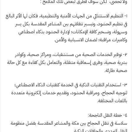
ولا تُحصى، لكن سوف أتطرق لبعض تلك الملامح ⁧:
‏١- التنظيم الاستثنائي من الجهات الأمنية والتنظيمية، فكان لها الأثر البالغ
في تنظيم الحشود، وتيسير تنقلاتهم بين المشاعر المقدسة بكل يسر
وسهولة، وتسخير كافة الإمكانات؛ لإدارة الحشود بذكاء اصطناعي
وكاميرات مراقبة؛ لضمان الانسيابية والأمن.
‏٢- توفير الخدمات الصحية من مستشفيات، ومراكز صحية، وكوادر
بشرية صحية، وفرق إسعافية متنقلة، والتعامل بكل كفاءة مع كل حالة
صحية طارئة.
‏٣- استخدام التقنيات الذكية في الخدمة كتقنيات ⁧الذكاء الاصطناعي⁩؛
لتوجيه الحجاج، ومراقبة الحشود، وتقديم خدمات إلكترونية متعددة
باللغات المختلفة.
‏سلاسة في تنقل الحجاج بين مكة والمشاعر المقدسة بفضل منظومة
النقل الترددي والحافلات الذكية.