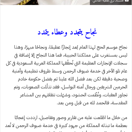
الأستاذ تركي عطية المالكي
نجاح يتجدد وعطاء يتمدد
نجاح موسم الحج لهذا العام يُعد إنجازًا عظيمًا، ونجاحًا مبهرًا، وهذا
ليس بمستغرب على مملكتنا الحبيبة، فما ⁧هذا النجاح ⁩إلا إضافة في
سجلات الإنجازات العظيمة التي تُحقّقها ⁧المملكة العربية السعودية⁩ في كل
عام تلو الآخر في ⁧خدمة ضيوف الرحمن⁩ وسط ظروف تنظيمية وأمنية
وصحية دقيقة لكن بعد فضل الله علينا ثم بفضل حكومة ⁧خادم
الحرمين الشريفين⁩ ورجال أمنه البواسل، فقد تذلّلت الصعوبات، وتم
تجاوز العقبات، ونُظّمت الحشود، وسُهّلت تنقلاتهم بين المشاعر
المقدسة، فالحمد لله من قبل ومن بعد.
من خلال ما اطّلعت عليه من تقارير وصور وتفاصيل، ازددت إعجابًا
بعظمة ما تبذله المملكة من جهود كبيرة في ⁧خدمة ضيوف الرحمن⁩ لا تُعد