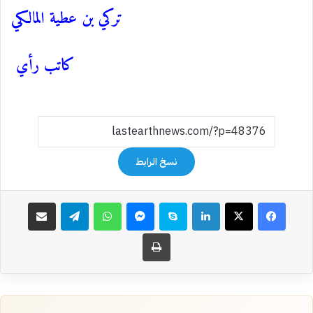
تركي بن عطية المالكي
كاتب رأي
نسخ الرابط
فيسبوك
‫X
لينكدإن
سكايب
ماسنجر
واتساب
تيلقرام
مشاركة عبر البريد
طباعة