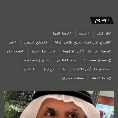
الوسوم
#ألم_الفقد
#الشباب
#المدينة_المنورة
#المسرح_العربي #هيئة_المسرح_والفنون_الأدائية
#المطبخ_السعودي
#النصر
#صحيفة_ آخر_ أخبار_ الأرض _ الإلكترونية
#عيد_الفطر_المبارك
#نبضات_شاعر
@Ebtisam_jebreen
أمير منطقة الرياض
بندر بن إبراهيم الخريف
صحيفة اخر اخبار الأرض الالكترونية
غزة
نادي الهلال
وليد الفراج
‏@AbuMotazz
حين
تتحول
القوة
إلى
فعل