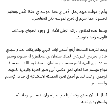
‏وأخيرًا، تجلّت جهود رجال الأمن في ⁧هذا الموسم في حفظ الأمن وتنظيم
الحشود، مما أسهم في نجاح الموسم بكل المقاييس.
‏وسط هذه الملامح البراقة، تجلّى الأمان في وجوه الحجاج، وسكنت
قلوبهم راحة لا توصف.
‏بهذه الفرصة السانحة أرفع أسمى آيات التهاني والتبريكات لمقام سيدي
⁧خادم الحرمين الشريفين⁩ الملك سلمان بن عبدالعزيز آل سعود⁩، وسمو
سيدي ⁧ ولي العهد الأمير محمد بن سلمان⁩ – يحفظهما الله –بمناسبة
⁧نجاح موسم هذا العام، الذي عكس أبهى صور العناية والرعاية بضيوف
الرحمن، وأثبت للعالم أجمع قدرة المملكة الاستثنائية في خدمة الإسلام
والمسلمين.
‏أسأل الله أن يجزي ولاة أمرنا خير الجزاء، وأن يديم على وطننا أمنه
واستقراره ورفعته.