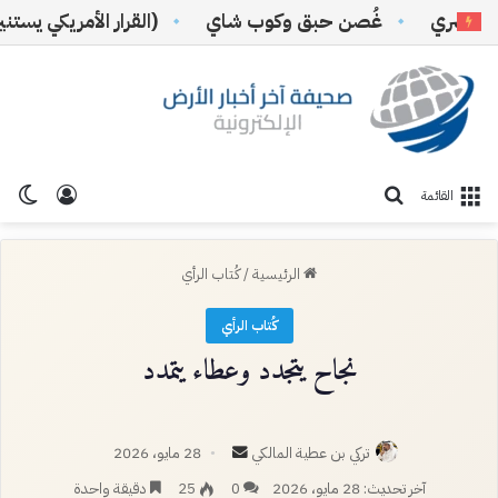
ري
غُصن حبق وكوب شاي
(القرار الأمريكي يستنير بال
تسجيل ا
الو
بحث عن
القائمة
الرئيسية
/
كُتاب الرأي
كُتاب الرأي
نجاح يتجدد وعطاء يتمدد
أرسل
تركي بن عطية المالكي
28 مايو، 2026
بريدا
آخر تحديث: 28 مايو، 2026
0
25
دقيقة واحدة