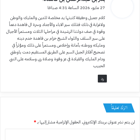
ق
27 مايو، 2026 الساعة 4:31 صباحًا
و
كلام جميل وحقيقة كتبتها يد مخلصة للدين والمليك والوطن
ل
ولاغرابة في ذلك فذلك سير الاباء والأجداد وسرة ال فاهدة دعماً
وقوة في صف دولتنا الرشيدة في مراحلها الثلاث ومستمراً الأجيال
على سير السلف واللواء الشيخ خزام بن فاهدة خدم دينه
ومليكه ووطنه بأمانة وإخلاص ومستمراً على ذلك ومؤثراً في
تصحيح أفكار الجيل السير على الطريق المستقيم دمت ياوطني
ودام المليك والقيادة في عز وقوة وصلاة ربي وسلامه على النبي
الحبيب
رد
اترك تعليقاً
لن يتم نشر عنوان بريدك الإلكتروني.
الحقول الإلزامية مشار إليها بـ
*
ا