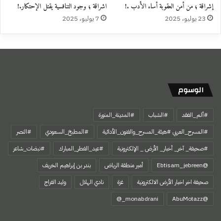
إشراقة ؛ من أمن العقوبة أساء الأدب .!
اشراقة ؛ وجود التنافسية يقتل الإحتكار.!
23 يوليو، 2025
7 يوليو، 2025
الوسوم
#ألم_الفقد
#الشباب
#المدينة_المنورة
#المسرح_العربي #هيئة_المسرح_والفنون_الأدائية
#المطبخ_السعودي
#النصر
#صحيفة_ آخر_ أخبار_ الأرض _ الإلكترونية
#عيد_الفطر_المبارك
#نبضات_شاعر
@Ebtisam_jebreen
أمير منطقة الرياض
بندر بن إبراهيم الخريف
صحيفة اخر اخبار الأرض الالكترونية
غزة
نادي الهلال
وليد الفراج
‏@AbuMotazz