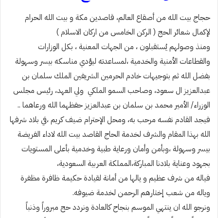
حجاج بيت الله من أصقاع العالم، قاصدين مكة و بيت الله الحرام
لإكمال شعائر الحج ( الركن الخامس من اركان الاسلام )
ومنذ وصولهم يُستقبلون ، من الجهات المعنية ، بكل الوزارات
والقطاعات الأمنية والخدمية ،لمساعدته ليؤدي مناسكه بيسر وسهولة
بفضل الله ثم بتوجيهات خادم الحرمين الشريفين الملك سلمان بن
عبدالعزيز ال سعود، وصاحب السمو الملكي ولي العهد، رئيس مجلس
الوزراء/ الأمير محمد بن سلمان بن عبدالعزيز حفظهما الله ورعاهما ..
فيجد القادم نفسه مرحب به، ومحل الإحترام ضيف كريم ،في بلاد شرفها
الله بهذا المقام والشرف لخدمة الحاج القاصد بيت الله لاداء الفريضة
بيسر وسهولة ،وبأمن وأمان ورعاية طبية وخدمية بأعلى المستويات
بجهود وعناية بلادنا المباركة،المملكة العربية السعودية،
فياله من شرف عظيم و يالها من أمانة لقيادة حكيمة ظافرة مظفرة
وياله من شعب إختارهم الرحمن لخدمة ضيوفه.
ونرجو الله ان ينتهي الموسم بنجاح كالعادة ونردد حج مبروراً وذنباً