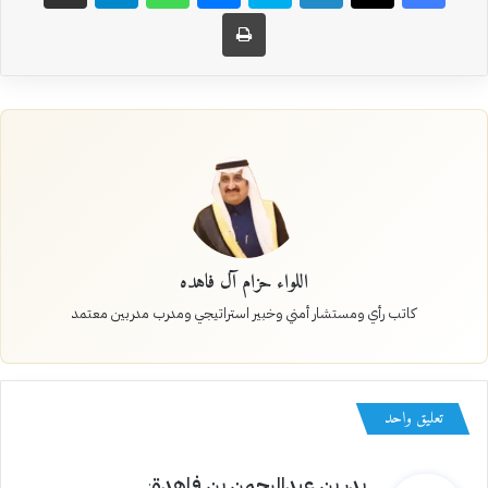
طباعة
اللواء حزام آل فاهده
كاتب رأي ومستشار أمني وخبير استراتيجي ومدرب مدربين معتمد
تعليق واحد
ي
بدر بن عبدالرحمن بن فاهدة
: