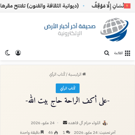
إِنْسَانِ إِلَّا مَوْقِفٌ
(ديوانية الثقافة والفنون) تفتتح مقرها الج
تسجيل ا
الو
بحث عن
القائمة
الرئيسية
/
كُتاب الرأي
كُتاب الرأي
-على أكف الراحة حاج بيت الله-
أرسل
اللواء حزام آل فاهده
24 مايو، 2026
بريدا
آخر تحديث: 24 مايو، 2026
1
46
دقيقة واحدة