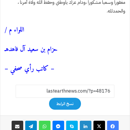
مغفوراً وسعياً مشكوراً ،ودام عزك ياوطني وحفظ الله ولاة أمرنا ،
والحمدلله.
اللواء م /
حزام بن سعيد آل فاهدهـ
– كاتب رأي صحفي –
نسخ الرابط
فيسبوك
‫X
لينكدإن
سكايب
ماسنجر
واتساب
تيلقرام
مشاركة عبر البريد