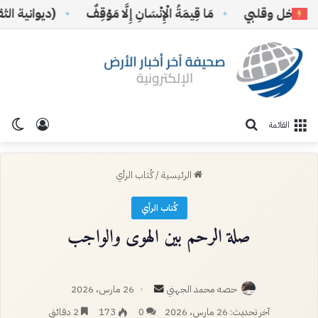
نخل وقلبي
مَا قِيمَةُ الْإِنْسَانِ إِلَّا مَوْقِفٌ
(ديوانية الثقافة
تسجيل ا
الو
بحث عن
القائمة
الرئيسية
/
كُتاب الرأي
كُتاب الرأي
صلة الرحم بين الهوى والواجب
أرسل
حصه محمد الجهني
26 مارس، 2026
بريدا
آخر تحديث: 26 مارس، 2026
0
173
2 دقائق