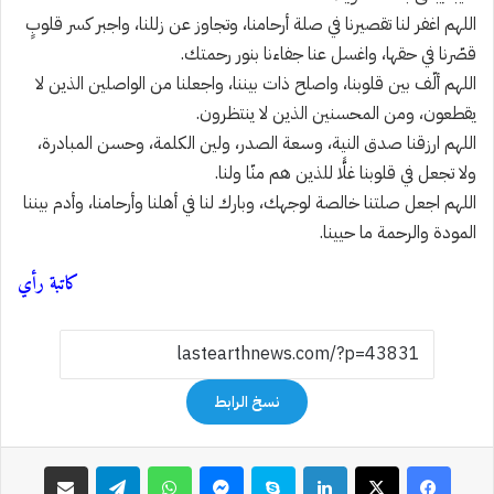
اللهم اغفر لنا تقصيرنا في صلة أرحامنا، وتجاوز عن زللنا، واجبر كسر قلوبٍ
قصّرنا في حقها، واغسل عنا جفاءنا بنور رحمتك.
اللهم ألّف بين قلوبنا، واصلح ذات بيننا، واجعلنا من الواصلين الذين لا
يقطعون، ومن المحسنين الذين لا ينتظرون.
اللهم ارزقنا صدق النية، وسعة الصدر، ولين الكلمة، وحسن المبادرة،
ولا تجعل في قلوبنا غلًّا للذين هم منّا ولنا.
اللهم اجعل صلتنا خالصة لوجهك، وبارك لنا في أهلنا وأرحامنا، وأدم بيننا
المودة والرحمة ما حيينا.
كاتبة رأي
نسخ الرابط
فيسبوك
‫X
لينكدإن
سكايب
ماسنجر
واتساب
تيلقرام
مشاركة عبر البريد