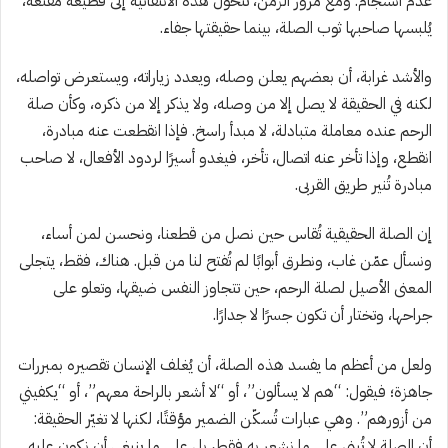
عدم انسجام. ومع مرور الزمن، تتحول هذه الانتقائية إلى قطيعة مقنّعة،
يُلبسها صاحبها ثوب الصلة، بينما حقيقتها جفاء.
والأشد غرابة، أن بعضهم يعلن وصله، ويعدد زياراته، ويستعرض تواصله،
لكنه في الحقيقة لا يصل إلا من وصله، ولا يذكر إلا من ذكره، وكأن صلة
الرحم عنده معاملة متبادلة، لا مبدأ راسخ. فإذا انقطعت عنه مبادرة،
انقطع، وإذا تأخر عنه اتصال، تأخر، فيغدو أسيرًا لردود الأفعال، لا صاحب
مبادرة تُنير طريق القربى.
إن الصلة الحقيقية تُقاس حين نصل من قطعنا، ونحسن لمن أساء،
ونسأل عمّن غاب، ونطرق أبوابًا لم تُفتح لنا من قبل. هناك، فقط، يتجلى
المعنى الأصيل لصلة الرحم، حين تتجاوز النفس ضيقها، وتعلو على
جراحها، وتختار أن تكون جسرًا لا جدارًا.
ولعل من أعظم ما يفسد هذه الصلة، أن يُغلف الإنسان تقصيره بمبررات
جاهزة؛ فيقول: “هم لا يسألون”، أو “لا أشعر بالراحة معهم”، أو “يكفيني
من أزورهم”. وهي عبارات تُسكّن الضمير مؤقتًا، لكنها لا تغيّر الحقيقة:
أن الصلة لا تُبنى على ما نشعر به فقط، بل على ما ينبغي أن نكون عليه.