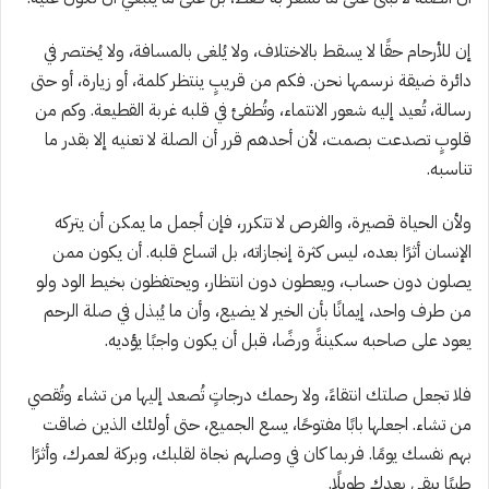
إن للأرحام حقًا لا يسقط بالاختلاف، ولا يُلغى بالمسافة، ولا يُختصر في
دائرة ضيقة نرسمها نحن. فكم من قريبٍ ينتظر كلمة، أو زيارة، أو حتى
رسالة، تُعيد إليه شعور الانتماء، وتُطفئ في قلبه غربة القطيعة. وكم من
قلوبٍ تصدعت بصمت، لأن أحدهم قرر أن الصلة لا تعنيه إلا بقدر ما
تناسبه.
ولأن الحياة قصيرة، والفرص لا تتكرر، فإن أجمل ما يمكن أن يتركه
الإنسان أثرًا بعده، ليس كثرة إنجازاته، بل اتساع قلبه. أن يكون ممن
يصلون دون حساب، ويعطون دون انتظار، ويحتفظون بخيط الود ولو
من طرف واحد، إيمانًا بأن الخير لا يضيع، وأن ما يُبذل في صلة الرحم
يعود على صاحبه سكينةً ورضًا، قبل أن يكون واجبًا يؤديه.
فلا تجعل صلتك انتقاءً، ولا رحمك درجاتٍ تُصعد إليها من تشاء وتُقصي
من تشاء. اجعلها بابًا مفتوحًا، يسع الجميع، حتى أولئك الذين ضاقت
بهم نفسك يومًا. فربما كان في وصلهم نجاة لقلبك، وبركة لعمرك، وأثرًا
طيبًا يبقى بعدك طويلًا.