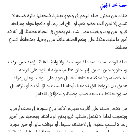
حصة محمد الجهني
هناك من يختزل صلة الرحم في وجوهٍ بعينها، فيجعلها دائرة ضيقة لا
تتسع إلا لمن ألف حضورهم، أو ارتاح لقربهم، أو وافقوا هواه ومزاجه.
فيزور من يود، ويغيب عمن شاء، ثم يمضي في الحياة مطمئنًا إلى أنه قد
أدى ما عليه، متكئًا على وهم الصلة، غافلًا عن روحها، ومتجاهلًا اتساع
معناها.
صلة الرحم ليست مجاملة موسمية، ولا واجبًا انتقائيًا نؤديه حين نرغب
ونتجاوزه حين نضيق. إنها خلق عظيم، ميزانه لا يقوم على الراحة
الشخصية، ولا تحكمه عاطفة آنية، بل يقوم على الوفاء، وعلى إدراك
عميق بأن الروابط التي تجمعنا بأرحامنا ليست خيارًا نأخذه أو نتركه، بل
مسؤولية تتطلب سعة صدر، وصبرًا، وسموًّا في التعامل.
من يقتصر صلته على أقارب بعينهم، كأنما يزرع شجرة في نصف أرض،
ويتعجب لماذا لا تكتمل ظلالها. فهو يمنح الود لفئة، ويحجبه عن أخرى،
ربما لا لسببٍ عظيم، بل لاختلاف بسيط، أو موقف عابر، أو حتى مجرد