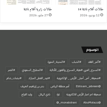
مقالات أقلام ناشئة 14
مقالات زاوية أقلام ناشئة
12 يونيو، 2026
27 مايو، 2026
الوسوم
#ألم_الفقد
#الشباب
#المدينة_المنورة
#المسرح_العربي #هيئة_المسرح_والفنون_الأدائية
#المطبخ_السعودي
#النصر
#صحيفة_ آخر_ أخبار_ الأرض _ الإلكترونية
#عيد_الفطر_المبارك
#نبضات_شاعر
@Ebtisam_jebreen
أمير منطقة الرياض
بندر بن إبراهيم الخريف
صحيفة اخر اخبار الأرض الالكترونية
غزة
نادي الهلال
وليد الفراج
‏@AbuMotazz