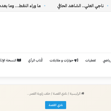
ي.. الشاهد الحافي
ما وراء النفط… وما بعده
نتو
رياضي
تغطيات
حوارات و مقابلات
كُتاب الرأي
النسخة الإلكت
الرئيسية
/
نادي القصة
/
خلف زاوية القصر…
نادي القصة