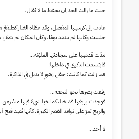
…………………………………..
حيث ما زالت الجدران تحفظ ما لا يُقال.
عادت إلى كرسيها المفضل، وقد غطّاه الغبار كطبقةٍ 
جلست وكأنها لم تبتعد يومًا، وكأن المكان لم يتغيّر،
مدّت قدميها على سجادتها الملوّنة…
فابتسمت الذكرى في داخلها؛
فما زالت كما كانت: حقل زهورٍ لا يذبل في الذاكرة.
رفعت بصرها نحو النجفة…
فوجدت بريقها قد خبا، كما خبا شيءٌ فيها منذ زمن.
والريح تمرّ على نوافذ القصر الكبيرة، كأنها تُعيد فتح 
لا أحد…