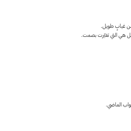
من غيابٍ طويل.
 بل هي التي تغيّرت بصمت.
أبواب الماضي.