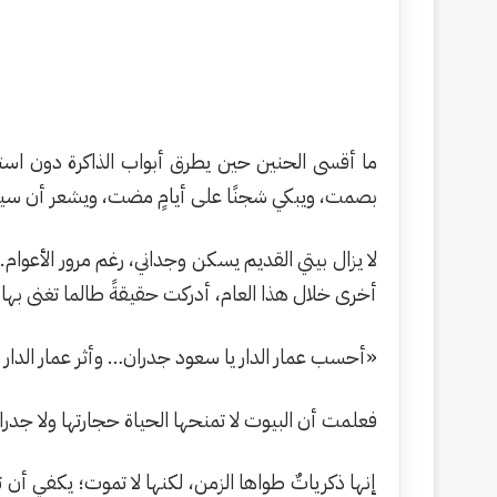
ما أقسى الحنين حين يطرق أبواب الذاكرة دون استئذا
بصمت، ويبكي شجنًا على أيامٍ مضت، ويشعر أن سياط
لا يزال بيتي القديم يسكن وجداني، رغم مرور الأعوا
أخرى خلال هذا العام، أدركت حقيقةً طالما تغنى بها
«أحسب عمار الدار يا سعود جدران… وأثر عمار الدار 
فعلمت أن البيوت لا تمنحها الحياة حجارتها ولا جدرانه
إنها ذكرياتٌ طواها الزمن، لكنها لا تموت؛ يكفي أن 