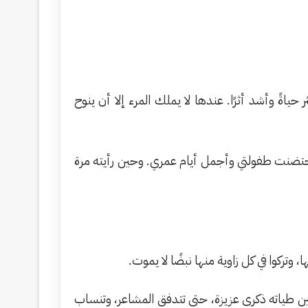
اةً وأشد أثرًا. عندها لا يملك المرء إلا أن ينوح
ي احتضنت طفولتي وأجمل أيام عمري. وحين رأيته مرة
وتركوا في كل زاوية منها نبضًا لا يموت.
 بين طياته ذكرى عزيزة، حتى تتدفق المشاعر، وتنساب