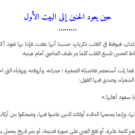
حين يعود الحنين إلى البيت الأول
………
ن، فيوقظ في القلب ذكرياتٍ حسبنا أنها غفت، فإذا بها تعود أكثر حي
 الحنين تلسع القلب كلما مر طيف الماضي أمام عينيه.
م. فما زلت أستحضر تفاصيله الصغيرة ؛ جدرانه، وأروقته، وزواياه الت
 الشعراء، وصدق فيها القول:
يا سعود أهلها.»
ا، وإنما يمنحها الدفء أولئك الذين عاشوا فيها، وضحكوا بين أركانها، 
تعبر كلمة عابرة، أو تقع العين على صورة قديمة، أو يمر تاريخ يحمل