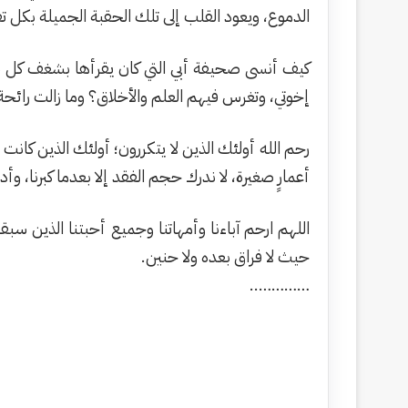
الدموع، ويعود القلب إلى تلك الحقبة الجميلة بكل ت
كيف أنسى صحيفة أبي التي كان يقرأها بشغف كل 
إخوتي، وتغرس فيهم العلم والأخلاق؟ وما زالت رائحة ط
رحم الله أولئك الذين لا يتكررون؛ أولئك الذين كان
أعمارٍ صغيرة، لا ندرك حجم الفقد إلا بعدما كبرنا، 
اللهم ارحم آباءنا وأمهاتنا وجميع أحبتنا الذين سب
حيث لا فراق بعده ولا حنين.
…………..