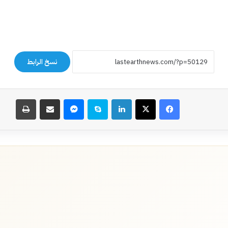
نسخ الرابط
فيسبوك
‫X
لينكدإن
سكايب
ماسنجر
مشاركة عبر البريد
طباعة