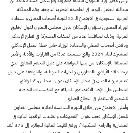
ترأس معالي وزير الشؤون البلدية والقروية والإسكان الأستاذ ماجد بن
عبدالله الحقيل، اليوم، في العاصمة القطرية الدوحة، وفد المملكة
العربية السعودية في الاجتماع الـ 22 للجنة أصحاب المعالي والسعادة
الوزراء المعنيين بشؤون الإسكان بدول مجلس التعاون لدول الخليج
العربية، وذلك لمناقشة عدد من الملفات المشتركة في قطاع الإسكان.
وناقش أصحاب المعالي والسعادة الوزراء خلال خطة العمل الإسكاني
المشترك لعام 2024 والتي تضمنت عددًا من القرارات والأدلة والأطر
المتعلقة بالإسكان؛ من بينها الموافقة على دليل التحفيز العقاري الذي
يربط ملاك الأراضي بالمطورين والجهات التمويلية، والموافقة على دليل
تقييم مرونة المدن في مجال الإسكان بدول المجلس، كما وافق
المجلس على الإطار الاقتصادي للشراكة مع المؤسسات الخاصة
لتشجيع الاستثمار في القطاع العقاري.
وأعلن الاجتماع عن إطلاق الدورة السادسة لجائزة مجلس التعاون
للعمل الإسكاني تحت عنوان “التطبيقات والتقنيات الرقمية الذكية في
المشاريع والبرامج السكنية”، ورفع القيمة المالية للجائزة إلى 375 ألف