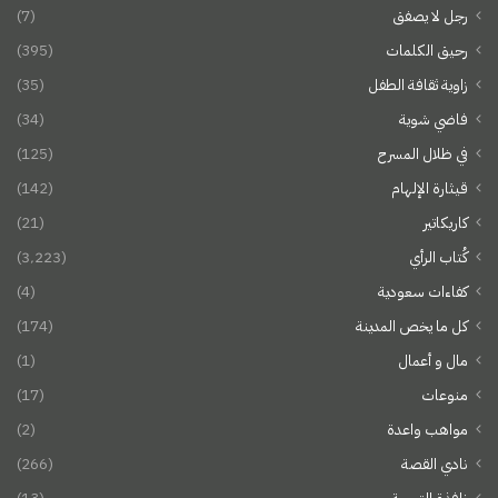
رجل لا يصفق
(7)
رحيق الكلمات
(395)
زاوية ثقافة الطفل
(35)
فاضي شوية
(34)
في ظلال المسرح
(125)
قيثارة الإلهام
(142)
كاريكاتير
(21)
كُتاب الرأي
(3٬223)
كفاءات سعودية
(4)
كل ما يخص المدينة
(174)
مال و أعمال
(1)
منوعات
(17)
مواهب واعدة
(2)
نادي القصة
(266)