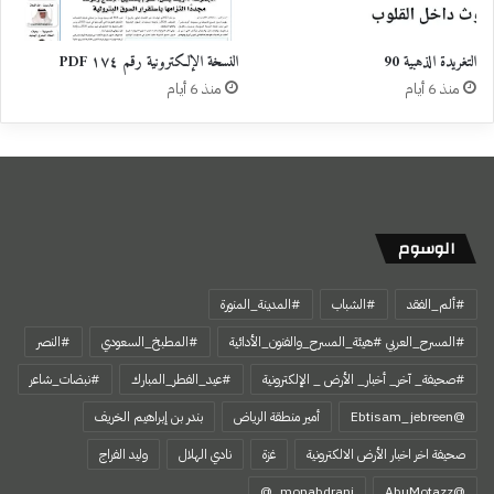
التغريدة الذهبية 90
النسخة الإلكترونية رقم ١٧٤ PDF
منذ 6 أيام
منذ 6 أيام
الوسوم
#ألم_الفقد
#الشباب
#المدينة_المنورة
#المسرح_العربي #هيئة_المسرح_والفنون_الأدائية
#المطبخ_السعودي
#النصر
#صحيفة_ آخر_ أخبار_ الأرض _ الإلكترونية
#عيد_الفطر_المبارك
#نبضات_شاعر
@Ebtisam_jebreen
أمير منطقة الرياض
بندر بن إبراهيم الخريف
صحيفة اخر اخبار الأرض الالكترونية
غزة
نادي الهلال
وليد الفراج
‏@AbuMotazz