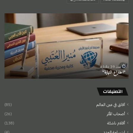
*اختراع
النهاية*
منذ 39 دقيقة
*اختراع النهاية*
التصنيفات
آفاق في عين العالم
(85)
أصحاب الأثر
(26)
أقلام ناشئة
(138)
ابتسامة العدد
(4)