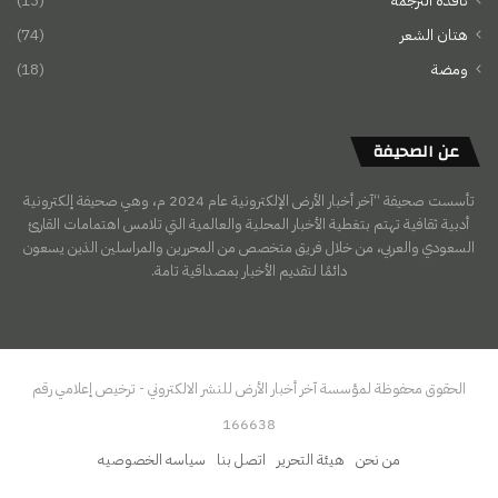
نافذة الترجمة
(13)
هتان الشعر
(74)
ومضة
(18)
عن الصحيفة
تأسست صحيفة “آخر أخبار الأرض الإلكترونية عام 2024 م، وهي صحيفة إلكترونية
أدبية ثقافية تهتم بتغطية الأخبار المحلية والعالمية التي تلامس اهتمامات القارئ
السعودي والعربي، من خلال فريق متخصص من المحررين والمراسلين الذين يسعون
دائمًا لتقديم الأخبار بمصداقية تامة.
الحقوق محفوظة لمؤسسة آخر أخبار الأرض للنشر الالكتروني - ترخيص إعلامي رقم
166638
من نحن
هيئة التحرير
اتصل بنا
سياسه الخصوصيه