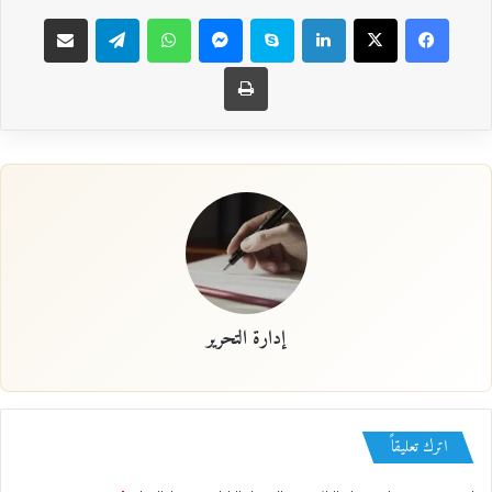
فيسبوك
‫X
لينكدإن
سكايب
ماسنجر
واتساب
تيلقرام
مشاركة عبر البريد
طباعة
إدارة التحرير
اترك تعليقاً