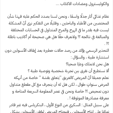
والكوليسترول ومضادات الاكتئاب …
نظام غذائي أثار جدلًا واسعًا ، ونحن لسنا بصدد الحكم عليه فهذا شأن
المختصين من الأطباء والباحثين ، وقليلًا من التفكير نرى أنّ المشكلة
ليست فيه بقدر ما في الهرج والمرج المتداول في الحسابات المختلفة
والمبالغة في نتائجه ؟! ولانعرف حقًا هل هي صحيحة أم أكاذيب باطلة
؟! .
التحذير الرسمي يؤكد من رصد حالات خطيرة بعد إيقاف الأنسولين دون
استشارة طبية ، والسؤال :
هل نحن لانملك وعيًا صحيا؟
ألا نستطيع أن نفرق بين تجربة شخصية وتوصية طبية ؟
نعلم جميعًا أنّ المريض كالغريق “يتعلق بقشة ” خاصة من أنهكه
المرض سنواتٍ طوال ، لكن هل له أن ينجرف مع كل مقطع متداول
دون تمحيص ؟! خاصة ونحن في عصر المعلومة السريعة المتاحة و
معرفة مصادرها الموثوقة ! .
على سبيل المثال : السكري من النوع الأول ، البنكرياس فيه غير قادر
تمامًا على إنتاج الأنسولين ، فيحتاج المريض لحُقن الأنسولين بشكل