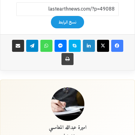
نسخ الرابط
فيسبوك
‫X
لينكدإن
سكايب
ماسنجر
واتساب
تيلقرام
مشاركة عبر البريد
طباعة
اميرة عبدالله المغامسي