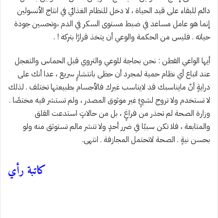
دائم للبقاء على قيد الحياة ، لا دخل للنظام الغذائي في انتاج الأنسولين
إنما هو عامل مساعد في ضبط مستوى السكر في الدم ،وتحسين جودة
حياته . فليس من الحكمة والوعي أن يتخذ قرارًا بتركه ! .
أيها الواعي الفطن : نحن بحاجة للوعي والتروي قبل الحماس والتعجل
عند اتباع أي نظام حمية لمجرد أن حظى بانتشارٍ سريع ، عدا أنك على
درايةٍ أنّ مايناسبك قد لايناسب غيرك فالأجسام بطبيعتها تختلف . لذلك
لا تستخدم ولا تروج لشيئٍ غير موثوق المصدر ، ولم تستشر فيه مختصًا .
وزارة الصحة لم تحذر من فراغٍ ، بل من حالاتٍ استدعت القلق
والمتابعة ، فلا تكن سببًا في ضرر أحدٍ ولا تنشر مالم تستوثق منه ولو
بحسن نيةٍ . الصحة لاتحتمل المجازفة . انتهى.
كاتبة رأي