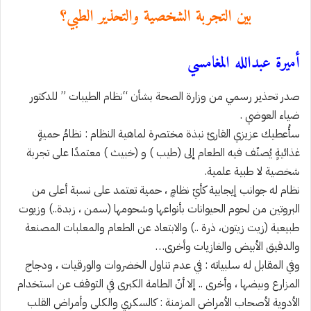
بين التجربة الشخصية والتحذير الطبي؟
أميرة عبدالله المغامسي
صدر تحذير رسمي من وزارة الصحة بشأن “نظام الطيبات ” للدكتور
ضياء العوضي .
سأُعطيك عزيزي القارئ نبذة مختصرة لماهية النظام : نظامُ حميةٍ
غذائيةٍ يُصنّف فيه الطعام إلى (طيب ) و (خبيث ) معتمدًا على تجربة
شخصية لا طبية علمية.
نظام له جوانب إيجابية كأيّ نظامٍ ، حمية تعتمد على نسبة أعلى من
البروتين من لحوم الحيوانات بأنواعها وشحومها (سمن ، زبدة..) وزيوت
طبيعية (زيت زيتون، ذرة ..) والابتعاد عن الطعام والمعلبات المصنعة
والدقيق الأبيض والغازيات وأخرى…
وفي المقابل له سلبياته : في عدم تناول الخضروات والورقيات ، ودجاج
المزارع وبيضها ، وأخرى .. إلا أنّ الطامة الكبرى في التوقف عن استخدام
الأدوية لأصحاب الأمراض المزمنة : كالسكري والكلى وأمراض القلب