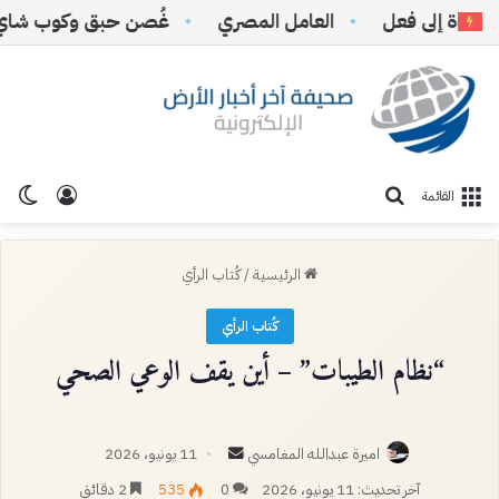
 إلى فعل
‏العامل المصري
غُصن حبق وكوب شاي
تسجيل ا
الو
بحث عن
القائمة
الرئيسية
/
كُتاب الرأي
كُتاب الرأي
“نظام الطيبات” – أين يقف الوعي الصحي
أرسل
اميرة عبدالله المغامسي
11 يونيو، 2026
بريدا
آخر تحديث: 11 يونيو، 2026
0
535
2 دقائق