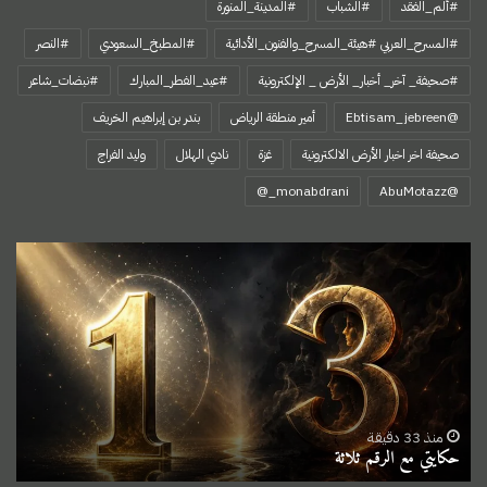
#ألم_الفقد
#الشباب
#المدينة_المنورة
#المسرح_العربي #هيئة_المسرح_والفنون_الأدائية
#المطبخ_السعودي
#النصر
#صحيفة_ آخر_ أخبار_ الأرض _ الإلكترونية
#عيد_الفطر_المبارك
#نبضات_شاعر
@Ebtisam_jebreen
أمير منطقة الرياض
بندر بن إبراهيم الخريف
صحيفة اخر اخبار الأرض الالكترونية
غزة
نادي الهلال
وليد الفراج
‏@AbuMotazz
حكايتي
مع
الرقم
ثلاثة
منذ 33 دقيقة
حكايتي مع الرقم ثلاثة