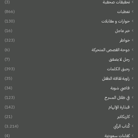
تحقيقات صحفية
(3)
تغطيات
(866)
حوارات و مقابلات
(130)
خبر عاجل
(16)
خواطر
(323)
دوحة القصص المتحركة
(6)
رجل لا يصفق
(7)
رحيق الكلمات
(393)
زاوية ثقافة الطفل
(35)
فاضي شوية
(34)
في ظلال المسرح
(123)
قيثارة الإلهام
(142)
كاريكاتير
(21)
كُتاب الرأي
(3٬214)
كفاءات سعودية
(4)