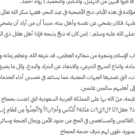
أكثروا فيهن من التهليل، والتكبير، والتحميد ) رواه أحمد.
ؤكدة في هذه الأيام، ذبح الأضحية في عيد النحر، ففيها شكر الله تع
ليها، فكان يضحي عن نفسه وأهل بيته، مبيناً أن من أراد أن يضحي و
صلى الله عليه وسلم ـ: (من كان له ذبحٌ يذبحه فإذا أهل هلال ذي ال
الإسلام وشعيرة من شعائره العظمى، قد شرعه الله، وعظم زمانه ومك
بادة، واتباع المنهج الشرعي، والابتعاد عن الشرك والبدع، وكل ما يضيع
يهات، التي تصدرها الجهات المعنية، مما يساعد في تحسين أداء الخدم
إلى أهليهم سالمين غانمين.
ة، منّ الله بها على المملكة العربية السعودية التي اعتنت بحجاج ب
نَا ?ل?بَي?تَ مَثَابَة? ‌لِّلنَّاسِ ‌وَأَم?ن?اً ‌وَ?تَّخِذُواْ مِن مَّقَامِ إ
قائمين والمساهمين في الحج من جنود الأمن ورجال الصحة وسائر الق
 المنورة، طوبى لهم شرف خدمة الحجاج