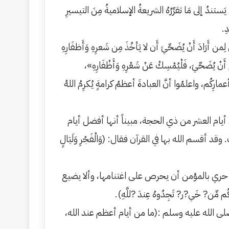
تندُ إلى مَا تقرِّرُهُ الشريعةُ الإسلاميةُ مِنَ التيسيرِ
ِ.
َرَادَ أَنْ يُضَحِّيَ أَن لا يَأخُذَ مِن شَعرِهِ وَأَظفَارِهِ
ْ أَنْ يُضَحِّيَ، فَلْيُمْسِكْ عَنْ شَعْرِهِ وَأَظْفَارِهِ»،
مارِكُم، واعلمُوا أنَّ العبادةَ أعظمُ كرامةٍ يُكرِمُ اللهُ
ام العشر من ذي الحجة، مبيناً أنها أفضل أيام
م الله بها في القرآن فقال: (وَالْفَجْرِ وَلَيَالٍ
 حري بالمؤمن أن يحرص على اغتنامها، وألا يضيع
 ‌خَي?ر? ‌تَجِدُوهُ ‌عِندَ ?للَّهِ).
لى الله عليه وسلم :(ما من أيام أعظم عند الله،