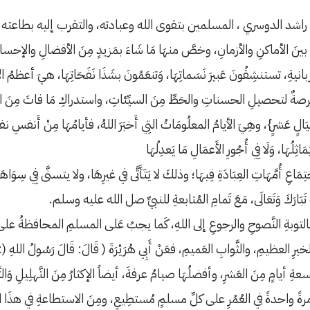
شد الدوسري ، المسلمين بتقوى الله وعبادته، والتقرب إليه بطاعت
َ بينَ الأماكنِ والأزمانِ، وخصَّ منهَا مَا شَاءَ بمَزيدٍ مِنَ الأفضالِ والإحسا
ةِ، تستنشِقُونَ عَبيرَ نَسَماتِهَا، وَتنعَمُونَ بشَذَا نَفَحَاتِهَا، هيَ أعظمُ الأ
ُرصةٌ لتحصيلِ الحسناتِ والحَطِّ مِنَ السيِّئاتِ، واستدراكِ مَا فاتَ مِن
َلَيَالٍ عَشرٍ}، وهِيَ الأيامُ المعلُومَاتُ التِي أَخبَرَ اللهُ، فأيامُهَا مِنْ أَنفس
ا، وَلَا فِي أُجُورِ الأَعمَالِ مَا يَعدِلُهَا
َاعِ أُمَّهَاتِ العِبَادَةِ فِيهَا؛ وذلكَ لا يَتَأَتَّى في غيرِهَا، ولا يتسنَّى فِي سِوَ
هِ تَبَارَكَ وَتَعَالَى، مَعَ تَمامِ المُتابعةِ للنبيِّ صل الله عليه وسلم.
بالتوبةِ النَّصوحِ والرجوعِ إلى اللهِ، كَما يجبُ عَلى المسلمِ المحافظةُ ع
لخيرِ العظيمِ، والثَّوابِ العَميمِ، فعَنْ أَبِي هُرَيْرَةَ ( قَالَ: قَالَ رَسُولُ اللهِ (: «
مُ تسعةِ أيامٍ مِنَ العَشرِ، وأفضلُهَا صيامُ عرفةَ، أيضاً الإكثارُ مِنَ التَّهلِيلِ وَالتَّسب
احدةً في العُمُرِ على كلِّ مسلمٍ مُستطِيعٍ، ومِنَ الاستطاعةِ في هذَا ا