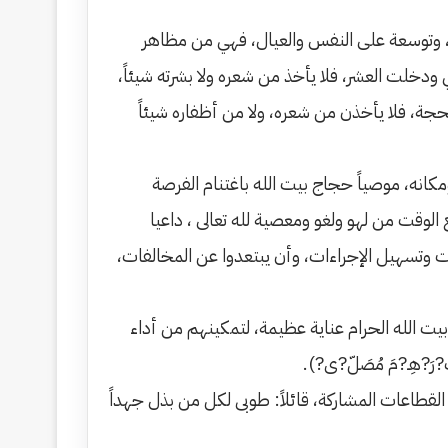
الى، وتوسعة على النفس والعيال، فهي من مظاهر
دخلت العشر، فلا يأخذ من شعره ولا بشرته شيئاً،
حجة، فلا يأخذن من شعره، ولا من أظفاره شيئاً
انه، موصياً حجاج بيت الله باغتنام الفرصة
 الوقت من لهو ولغو ومعصية لله تعالى ، داعيا
ات وتسهيل الإجراءات، وأن يبتعدوا عن المخالفات،
يت الله الحرام عناية عظيمة، لتمكينهم من أداء
ِب?رَ?هِـ?مَ مُصَلّ?ى?).
طاعات المشاركة، قائلاً: طوبى لكل من بذل جهداً