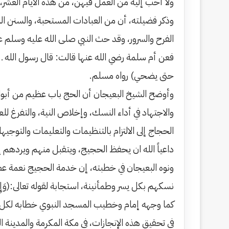
ولا أحب إليه من العمل فيهن، من هذه الأيام العشر، ف
وذكر فضيلته، أن من العبادات المستحبة، والسنن الم
الفرح والسرور، وقد حث النبي صلى الله عليه وسلم ع
فعن أم سلمة رضي الله عنها قالت: قال رسول الله ـ 
حتى يضحي) رواه مسلم.
وأوضح الشيخ البعيجان أن الحج باب عظيم من أبواب 
والاجتهاد في أداء النسك، وإخلاص النية، والتفرغ للع
الحجاج إلى الالتزام بالتنظيمات والتعليمات والتوج
داعياً الله ان يحفظ الحجيج، ويتقبل منهم ويردهم 
ونوه البعيجان في خطبته، إن خدمة الحجيج نعمة عظيم
نسكهم بكل يسر وطمأنينة، استجابة لقوله تعالى:(وَإِذ? جَعَل?
كما وجهه إمام وخطيب المسجد النبوي خطابه لكل ال
في تحقيق هذه الإنجازات، في مكة المكرمة والمدينة