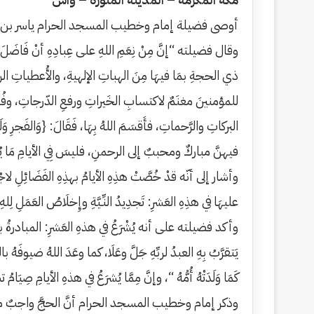
أوصى فضيلة إمام وخطيب المسجد الحرام ياسر بن را
وقال فضيلته “إنَّ مِنْ نِعَمِ اللهِ على عِبادِهِ أنْ فَاضَل
ذي الحجةِ بمَا فيهَا مِنَ الهباتِ الإلهيةِ، والأُعطياتِ الرباني
للمؤمنينَ مغنَمٌ لاكتسابِ الخَيراتِ ورفعِ الدّرجاتِ، وف
البركاتِ والرَّحماتِ، فأَقسَمَ اللهُ بِهَا، فَقَالَ: {وَالفَجرِ و
فيهنَّ مباركٌ ومحببٌ إلى الرحمنِ، فليسَ فِي الأيامِ مَا يُمَاثِلُهَ
وأشار إلى أنّه قدْ خُصَّتْ هذِهِ الأيامُ بهذِهِ الفَضَائِلِ لاجْتِم
عليهَا في هذِهِ العَشرِ: تَجدِيدُ النِّـيَّةِ وإِخلَاصُ العَمَلِ لِل
وأكد فضيلته على أنه يُشْرَعُ في هذهِ العَشرِ: المبادرةُ 
يَتقرَّبُ بِهِ العبدُ لربِّهِ جَلَّ وعَلَا، كما وعَدَ اللهُ ضيوفَهُ با
كَمَا وَلَدَتْهُ أُمُّهُ “، وإنَّ مِمَّا يُشرَعُ في هذهِ الأيامِ صِيَا
وذكر إمام وخطيب المسجد الحرام أنَّ الحجَّ واجبٌ مرةً و