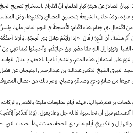
انُ الصادرُ عنْ هيئةِ كبارِ العلماءِ أنَّ الالتزامَ باستخراجِ تصريحِ الحجِّ يَس
ِ عنهُم، وقدْ جاءَتِ الشريعةُ بتحسينِ المصالحِ وتكثيرِهَا، ودَرْءِ المفاسد
عمالِ، في خِتامِ هذهِ الأيامِ: الأُضحِيَةُ في اليومِ العاشرِ منْهَا، ويُسَنُّ لِمن أ
َلَمَةَ، أَنَّ النَّبِيَّ ( قَالَ: «إِذَا رَأَيْتُمْ هِلَالَ ذِي الْحِجَّةِ، وَأَرَادَ أَحَدُكُم
عُليا، وتوبُوا إلى اللهِ عمَّا مضَى مِنْ حياتِكُم، وأحسِنُوا فيمَا بَقِي مِنْ أع
مَنْ عَزمَ على استغلالِ هذهِ العشرِ، واغتنمَ أيامَهَا بالاجتهادِ لينالَ الثوابَ.
د النبوي الشيخ الدكتور عبدالله بن عبدالرحمن البعيجان عن فضل أي
يرها من صلاةٍ وحجٍ وصدقةٍ وصيامٍ، وغير ذلك من خصال المعروف. وقد أقس
نفحات بر فتعرضوا لها، فهذه أيام معلومات مليئة بالفضل والبركات،
قبل أن تحاسبوا، فالله جل وعلا يقول: (وَمَا تُقَدِّمُواْ لِأَنفُسِكُم مِّن?
التهليل والتكبير في أيام عشر ذي الحجة، مستشهداً بحديث النبي ـ ص