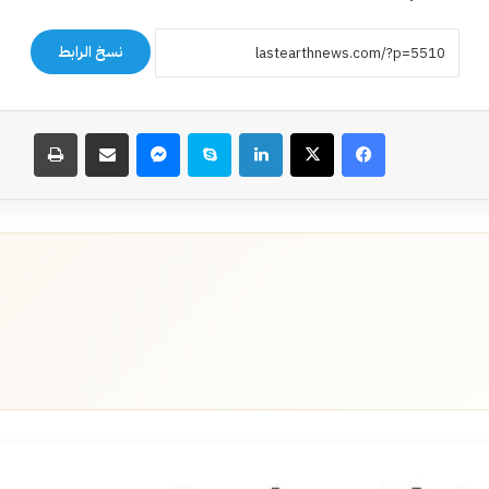
نسخ الرابط
فيسبوك
‫X
لينكدإن
سكايب
ماسنجر
مشاركة عبر البريد
طباعة