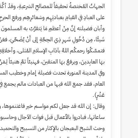
الجهاتُ المُختصةُ تحقيقاً للمصالحِ الشرعيةِ، وقدْ أكَّدَ البي
‏على العبادِ في القيامِ بعبادتِهِم وشعائرِهِم ورفعِ الحرج
وأبان فضيلته إنَّ مِنْ أعظمِ مَا يَتقرَّبُ به المسلمونَ مِنَ الأ
شَيئًا، مِن دُخُولِ شَهرِ ذِي الحِجَّةِ إلى أَنْ يُضَحِّيَ، فعَنْ أُمِّ س
فتمسَّكُوا رحمكُم اللهُ بآدَابِ الإسلامِ المُثلى، وأخلاقِهِ ال
بهَا العابِدينَ، ويرفعُ بهَا المتقينَ، فهنيئاً ثمَّ هنيئاً لِـ
وفي المدينة المنورة تحدث فضيلة إمام وخطيب المسج
العام، فقد جمع الله فيها من العبادات مالم يجمع في غ
عَشْرٍ).
وقال: إن الله قد جعل لكم مواسم خير فاغتنموها، و
ساعاتها، فبادروا بالأعمال قبل فوات الآجال وحاسبوا أنفسكم 
وحث الشيخ البعيجان بالإكثار من التسبيح والتحميد و