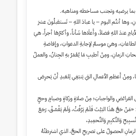
ه بما يرضيه وتجنب مساخطه ومناهيه.
نِ، وها أنتُم اليوم – يا عبادَ اللهِ – تَستقبلُونَ عشرَ
يامِ عندَ اللهِ فضلاً، وأَعلَاها شَأناً، وأكثرُهَا أجراً، هيَ
َ الطاعاتِ، وهيَ موسمٌ لإجابةِ الدعواتِ، وإفاضةِ
ِ نفحاتِ الزمانِ، ومِنْ أطيبِ مَا يُعْمَرُ بهِ الجِنانُ، والعملُ
اهَا، ومِنْ أَعظمِ الأعمالِ التي يَنبَغِي لِلعَبدِ أَنْ يَحرِصَ
لى الفرائضِ والواجباتِ؛ مِنْ صلاةٍ وزكاةٍ وصيامٍ وحجٍ
مَنْ حَجَّ هَذَا البَيْتَ فَلَمْ يَرْفُثْ، وَلَمْ يَفْسُقْ، رَجَعَ
ِيحِ وَالتَّكبِيرِ وَالتَّحمِيدِ،
لزمانِ الحصولُ على تصريحِ الحجِّ، الذي اشترطتْهُ