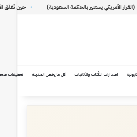
كي يستنير بالحكمة السعودية)
حين تُغلَق الأبواب… تبدأ ا
رونية
اصدارات الكُتاب والكاتبات
كل ما يخص المدينة
تحقيقات صحف