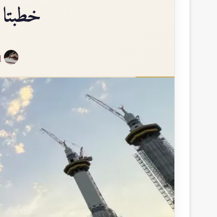
خطبتا ا
إ