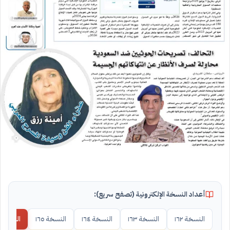
أعداد النسخة الإلكترونية (تصفح سريع):
النسخة ١٦٢
النسخة ١٦٣
النسخة ١٦٤
النسخة ١٦٥
النسخة ١٦٦ (الحالية