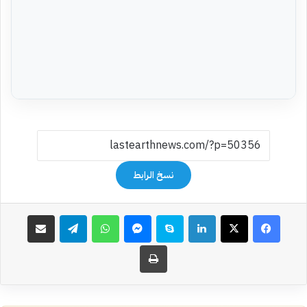
نسخ الرابط
فيسبوك
‫X
لينكدإن
سكايب
ماسنجر
واتساب
تيلقرام
مشاركة عبر البريد
طباعة