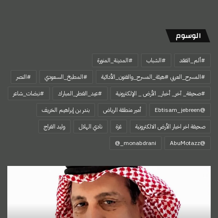
الوسوم
#ألم_الفقد
#الشباب
#المدينة_المنورة
#المسرح_العربي #هيئة_المسرح_والفنون_الأدائية
#المطبخ_السعودي
#النصر
#صحيفة_ آخر_ أخبار_ الأرض _ الإلكترونية
#عيد_الفطر_المبارك
#نبضات_شاعر
@Ebtisam_jebreen
أمير منطقة الرياض
بندر بن إبراهيم الخريف
صحيفة اخر اخبار الأرض الالكترونية
غزة
نادي الهلال
وليد الفراج
‏@AbuMotazz
تمور
نجران
تعزز
حضورها
العالمي