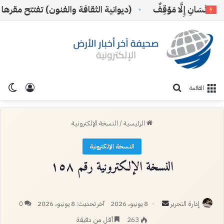
ِنْسَانِ إِلَّا مَوْقِفٌ
(ديوانية الثقافة والفنون) تفتتح مقرها الجد
تسجيل ا
الو
بحث عن
القائمة
الرئيسية
/
النسخة الإلكترونية
النسخة الإلكترونية
النسخة الإلكترونية رقم ١٥٨
أرسل
إدارة التحرير
8 يونيو، 2026
آخر تحديث: 8 يونيو، 2026
0
بريدا
263
أقل من دقيقة