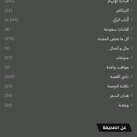
قيثارة الإلهام
(141)
كاريكاتير
(21)
كُتاب الرأي
(3٬199)
كفاءات سعودية
(4)
كل ما يخص المدينة
(174)
مال و أعمال
(1)
منوعات
(17)
مواهب واعدة
(2)
نادي القصة
(265)
نافذة الترجمة
(13)
هتان الشعر
(74)
ومضة
(18)
عن الصحيفة