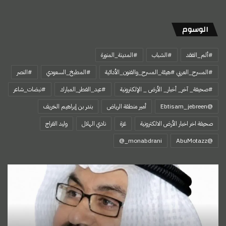
الوسوم
#ألم_الفقد
#الشباب
#المدينة_المنورة
#المسرح_العربي #هيئة_المسرح_والفنون_الأدائية
#المطبخ_السعودي
#النصر
#صحيفة_ آخر_ أخبار_ الأرض _ الإلكترونية
#عيد_الفطر_المبارك
#نبضات_شاعر
@Ebtisam_jebreen
أمير منطقة الرياض
بندر بن إبراهيم الخريف
صحيفة اخر اخبار الأرض الالكترونية
غزة
نادي الهلال
وليد الفراج
‏@AbuMotazz
اِبْتِهَالُ