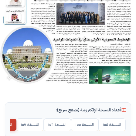
أعداد النسخة الإلكترونية (تصفح سريع):
النسخة ١٥٤
النسخة ١٥٥
النسخة ١٥٦
النسخة ١٥٧
النسخة ١٥٨ (الحالية