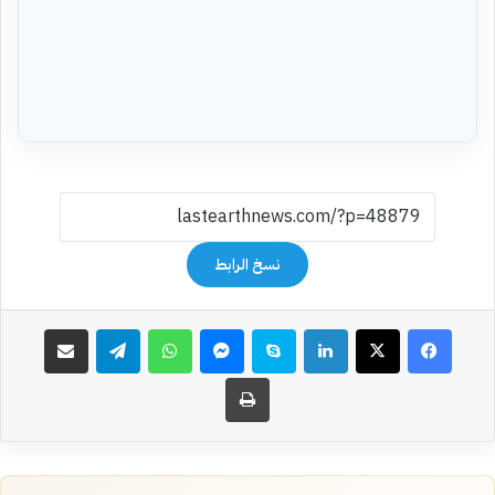
نسخ الرابط
فيسبوك
‫X
لينكدإن
سكايب
ماسنجر
واتساب
تيلقرام
مشاركة عبر البريد
طباعة