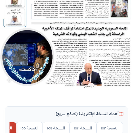
أعداد النسخة الإلكترونية (تصفح سريع):
النسخة ١٥٢
النسخة ١٥٣
النسخة ١٥٤
النسخة ١٥٥
النسخة ١٥٦ (الحالية