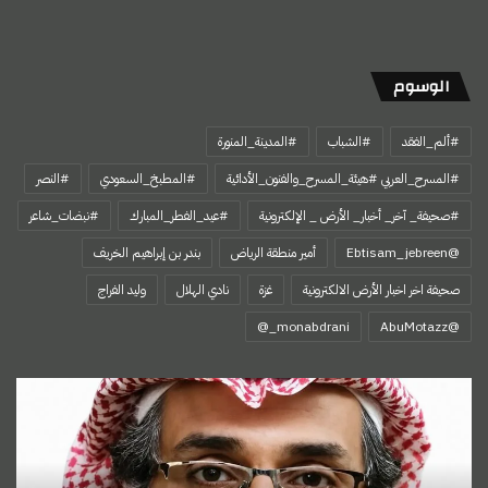
الوسوم
#ألم_الفقد
#الشباب
#المدينة_المنورة
#المسرح_العربي #هيئة_المسرح_والفنون_الأدائية
#المطبخ_السعودي
#النصر
#صحيفة_ آخر_ أخبار_ الأرض _ الإلكترونية
#عيد_الفطر_المبارك
#نبضات_شاعر
@Ebtisam_jebreen
أمير منطقة الرياض
بندر بن إبراهيم الخريف
صحيفة اخر اخبار الأرض الالكترونية
غزة
نادي الهلال
وليد الفراج
‏@AbuMotazz
اسمي…
هويتي
الأولى