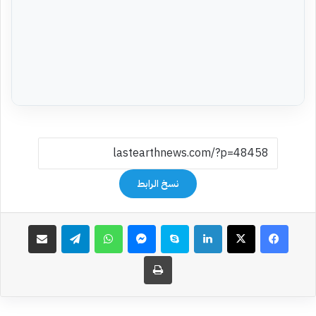
نسخ الرابط
فيسبوك
‫X
لينكدإن
سكايب
ماسنجر
واتساب
تيلقرام
مشاركة عبر البريد
طباعة