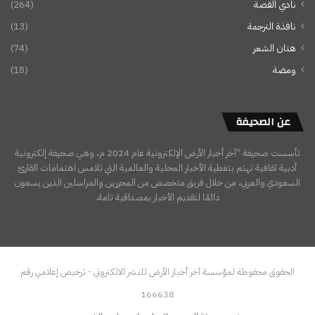
نادي القصة
(264)
نافذة الترجمة
(13)
هتان الشعر
(74)
ومضة
(18)
عن الصحيفة
تأسست صحيفة “آخر أخبار الأرض الإلكترونية عام 2024 م، وهي صحيفة إلكترونية
أدبية ثقافية تهتم بتغطية الأخبار المحلية والعالمية التي تلامس اهتمامات القارئ
السعودي والعربي، من خلال فريق متخصص من المحررين والمراسلين الذين يسعون
دائمًا لتقديم الأخبار بمصداقية تامة.
الحقوق محفوظة لمؤسسة آخر أخبار الأرض للنشر الالكتروني - ترخيص إعلامي رقم
166638