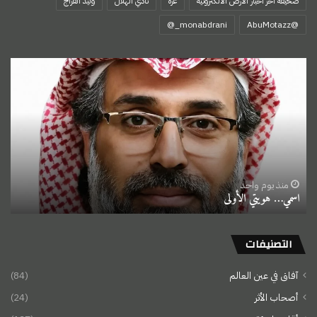
صحيفة اخر اخبار الأرض الالكترونية
غزة
نادي الهلال
وليد الفراج
‏@AbuMotazz
اسمي…
هويتي
الأولى
منذ يوم واحد
اسمي… هويتي الأولى
التصنيفات
آفاق في عين العالم
(84)
أصحاب الأثر
(24)