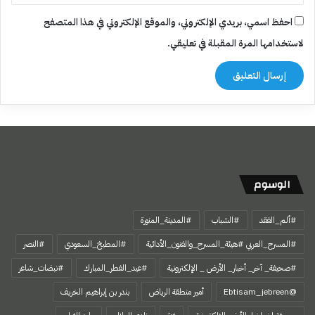
احفظ اسمي، بريدي الإلكتروني، والموقع الإلكتروني في هذا المتصفح
لاستخدامها المرة المقبلة في تعليقي.
الوسوم
#ألم_الفقد
#الشباب
#المدينة_المنورة
#المسرح_العربي #هيئة_المسرح_والفنون_الأدائية
#المطبخ_السعودي
#النصر
#صحيفة_ آخر_ أخبار_ الأرض _ الإلكترونية
#عيد_الفطر_المبارك
#نبضات_شاعر
@Ebtisam_jebreen
أمير منطقة الرياض
بندر بن إبراهيم الخريف