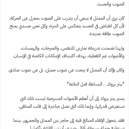
الصوت والجسد.
كان يرى أن الممثل لا ينبغي أن يتدرب على الصوت بمعزل عن الحركة،
لأن كل انقباض في الجسد ينعكس على النبرة، وكل تحرر جسدي يمنح
الصوت طاقة جديدة.
ولهذا تضمنت تدريباته تمارين للتنفس، والصرخات، والهمسات،
والأصوات غير اللفظية، بهدف اكتشاف الإمكانات الكامنة في الإنسان.
وكان يؤكد أن الممثل لا يبحث عن صوت جميل، بل عن صوت صادق.
*بيتر بروك… البساطة قبل البلاغة*
يشير بيتر بروك إلى أن أعظم الأصوات المسرحية ليست تلك التي
تستعرض قدراتها، وإنما تلك التي تصل مباشرة إلى قلب المتلقي.
فقد يتحول الإلقاء المبالغ فيه إلى حاجز بين الممثل والجمهور، بينما
تستطيع جملة بسيطة، تُقال بصدق، أن تهز القاعة بأكملها.