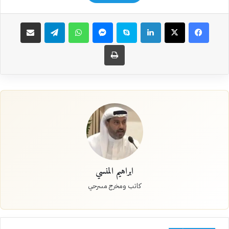
فيسبوك
‫X
لينكدإن
سكايب
ماسنجر
واتساب
تيلقرام
مشاركة عبر البريد
طباعة
ابراهيم المنسي
كاتب ومخرج مسرحي