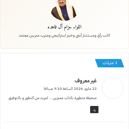
اللواء حزام آل فاهده
كاتب رأي ومستشار أمني وخبير استراتيجي ومدرب مدربين معتمد
‫4 تعليقات
ي
غير معروف
:
ق
22 مايو، 2026 الساعة 9:10 صباحًا
و
صحيفة متطورة بكتاب مميزين … لمزيد من التطور و بالتوفيق
ل
رد