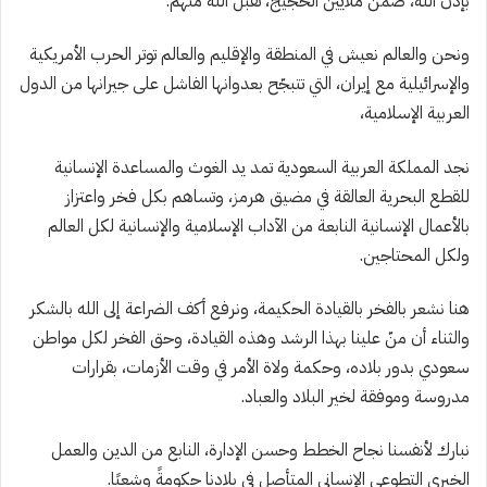
بإذن الله، ضمن ملايين الحجيج، تقبّل الله منهم.
ونحن والعالم نعيش في المنطقة والإقليم والعالم توتر الحرب الأمريكية
والإسرائيلية مع إيران، التي تتبجّح بعدوانها الفاشل على جيرانها من الدول
العربية الإسلامية،
نجد المملكة العربية السعودية تمد يد الغوث والمساعدة الإنسانية
للقطع البحرية العالقة في مضيق هرمز، وتساهم بكل فخر واعتزاز
بالأعمال الإنسانية النابعة من الآداب الإسلامية والإنسانية لكل العالم
ولكل المحتاجين.
هنا نشعر بالفخر بالقيادة الحكيمة، ونرفع أكف الضراعة إلى الله بالشكر
والثناء أن منّ علينا بهذا الرشد وهذه القيادة، وحق الفخر لكل مواطن
سعودي بدور بلاده، وحكمة ولاة الأمر في وقت الأزمات، بقرارات
مدروسة وموفقة لخير البلاد والعباد.
نبارك لأنفسنا نجاح الخطط وحسن الإدارة، النابع من الدين والعمل
الخيري التطوعي الإنساني المتأصل في بلادنا حكومةً وشعبًا.