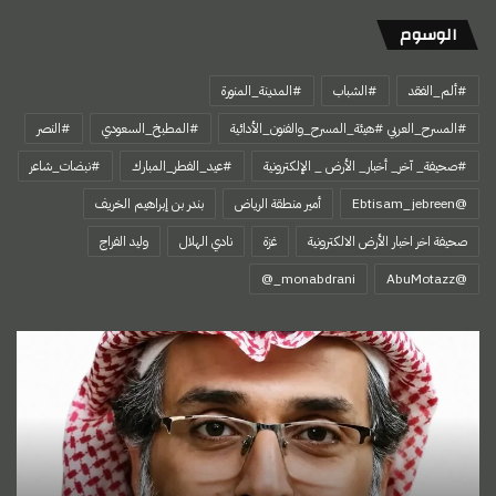
الوسوم
#ألم_الفقد
#الشباب
#المدينة_المنورة
#المسرح_العربي #هيئة_المسرح_والفنون_الأدائية
#المطبخ_السعودي
#النصر
#صحيفة_ آخر_ أخبار_ الأرض _ الإلكترونية
#عيد_الفطر_المبارك
#نبضات_شاعر
@Ebtisam_jebreen
أمير منطقة الرياض
بندر بن إبراهيم الخريف
صحيفة اخر اخبار الأرض الالكترونية
غزة
نادي الهلال
وليد الفراج
‏@AbuMotazz
اسمي…
هويتي
الأولى