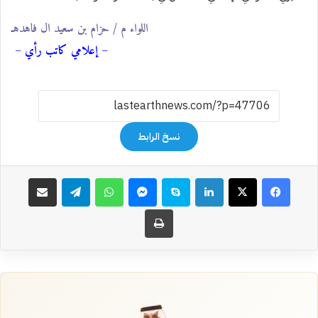
اللواء م / حزام بن سعيد ال فاهدهـ
– إعلامي كاتب رأي –
نسخ الرابط
فيسبوك
‫X
لينكدإن
سكايب
ماسنجر
واتساب
تيلقرام
مشاركة عبر البريد
طباعة