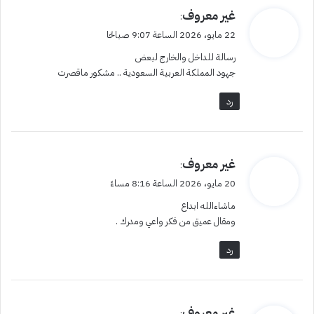
ي
غير معروف
:
ق
22 مايو، 2026 الساعة 9:07 صباحًا
و
رسالة للداخل والخارج لبعض
ل
جهود المملكة العربية السعودية .. مشكور ماقصرت
رد
ي
غير معروف
:
ق
20 مايو، 2026 الساعة 8:16 مساءً
و
ماشاءالله ابداع
ل
ومقال عميق من فكر واعي ومدرك .
رد
ي
غير معروف
: