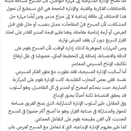
كما تحتاج الإدارة المسرحية إلى مهارة التواصل، لأن المسرح مساحة مليئة
بالاختلافات الفكرية والفنية، والإدارة الناجحة هي التي تستطيع أن تحول
هذا الاختلاف إلى طاقة إبداعية لا إلى صراع مدمر. وتبرز أيضًا مهارة حل
المشكلات، لأن المسرح فنّ المفاجآت؛ ممثل يتغيب، أو خلل تقني قبل
العرض، أو أزمة إنتاجية مفاجئة، وهنا تظهر قيمة المدير القادر على اتخاذ
القرار السريع دون أن يفقد العرض توازنه.
ومن المهارات الجوهرية كذلك إدارة الوقت، لأن المسرح يقوم على
الدقة والانضباط، إضافة إلى التخطيط المالي، خصوصًا في ظل ارتفاع
تكاليف الإنتاج المسرحي المعاصر.
أما أساليب الإدارة المسرحية، فقد تطورت مع تطور الفكر المسرحي
نفسه. ففي بعض التجارب التقليدية، كانت الإدارة تقوم على المركزية
الصارمة، حيث يتحكم المخرج أو المدير في كل التفاصيل، وهو أسلوب
قد يحقق الانضباط لكنه أحيانًا يخنق الإبداع.
وفي المقابل، ظهر أسلوب الإدارة التشاركية، الذي يمنح الفريق مساحة
للحوار والمشاركة في صناعة القرار، وهو ما أصبح أكثر حضورًا في المسرح
الحديث، لأن الفن بطبيعته يقوم على التفاعل الجماعي.
كما ظهر مفهوم الإدارة الإبداعية، التي لا تتعامل مع المسرح كعرض عابر،