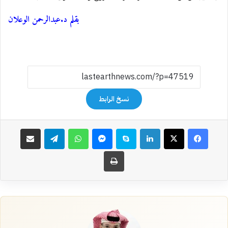
بقلم د.عبدالرحمن الوعلان
نسخ الرابط
فيسبوك
‫X
لينكدإن
سكايب
ماسنجر
واتساب
تيلقرام
مشاركة عبر البريد
طباعة