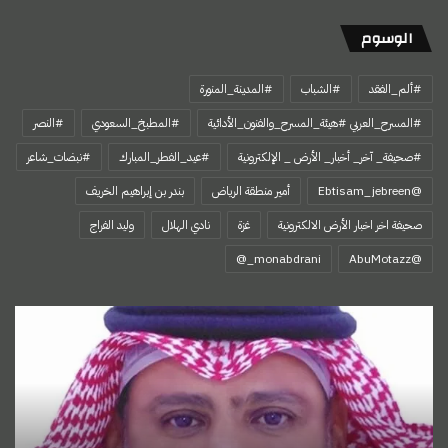
الوسوم
#ألم_الفقد
#الشباب
#المدينة_المنورة
#المسرح_العربي #هيئة_المسرح_والفنون_الأدائية
#المطبخ_السعودي
#النصر
#صحيفة_ آخر_ أخبار_ الأرض _ الإلكترونية
#عيد_الفطر_المبارك
#نبضات_شاعر
@Ebtisam_jebreen
أمير منطقة الرياض
بندر بن إبراهيم الخريف
صحيفة اخر اخبار الأرض الالكترونية
غزة
نادي الهلال
وليد الفراج
‏@AbuMotazz
اتفاقية
مكة،
تجسيد
للإرادة
السياسية
السعودية