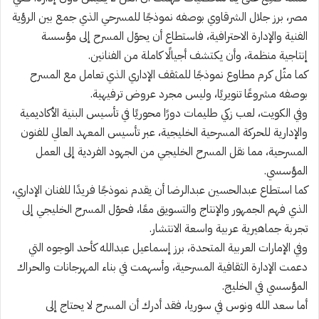
مصر، برز جلال الشرقاوي بوصفه نموذجًا للمسرحي الذي جمع بين الرؤية
الفنية والإدارة الاحترافية، فاستطاع أن يحوّل المسرح إلى مؤسسة
إنتاجية منظمة، وأن يكتشف أجيالًا كاملة من الفنانين.
كما مثّل كرم مطاوع نموذجًا للمثقف الإداري الذي تعامل مع المسرح
بوصفه مشروعًا تنويريًا، وليس مجرد عروض ترفيهية.
وفي الكويت، لعب زكي طليمات دورًا محوريًا في تأسيس البنية الأكاديمية
والإدارية للحركة المسرحية الخليجية، عبر تأسيس المعهد العالي للفنون
المسرحية، مما نقل المسرح الخليجي من الجهود الفردية إلى العمل
المؤسسي.
كما استطاع عبدالحسين عبدالرضا أن يقدم نموذجًا فريدًا للفنان الإداري،
الذي فهم الجمهور والإنتاج والتسويق معًا، فحوّل المسرح الخليجي إلى
تجربة جماهيرية عربية واسعة الانتشار.
وفي الإمارات العربية المتحدة، برز إسماعيل عبدالله كأحد الوجوه التي
دعمت الإدارة الثقافية المسرحية، وأسهمت في بناء المهرجانات والحراك
المؤسسي في الخليج.
أما سعد الله ونوس في سوريا، فقد أدرك أن المسرح لا يحتاج إلى