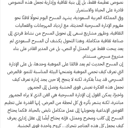
نصوص عظيمة فقط، بل إلى بنية ثقافية وإدارية تجعل هذه النصوص
قادرة على الحياة والاستمرار.
وفي المملكة العربية السعودية، يشهد المسرح اليوم تحولًا لافتًا نحو
مفهوم الإدارة المسرحية الحديثة، مع ازدياد المهرجانات والفعاليات
الثقافية، وظهور مشاريع تسعى إلى تحويل المسرح من نشاط فردي إلى
صناعة ثقافية متكاملة. وهذا التحول يكشف أن المسرح السعودي لم
يعد يبحث فقط عن الممثل أو النص، بل عن المدير القادر على بناء
مشروع مسرحي مستدام.
إن المسرح الحديث لم يعد قائمًا على الموهبة وحدها، بل على الإدارة
التي تعرف كيف تحمي الموهبة وتمنحها البيئة المناسبة للنمو. فالعرض
المسرحي قد يبدأ بفكرة، لكنه لا ينجح إلا حين يجد إدارة تعرف كيف
تجعل هذه الفكرة تعيش فوق الخشبة وتصل إلى الجمهور.
واخيرًا، يمكن القول إن الإدارة المسرحية هي الفن الذي لا يراه الجمهور
مباشرة، لكنه يشعر بأثره في كل لحظة من العرض. إنها القدرة على تنظيم
الفوضى الإبداعية وتحويلها إلى عمل متكامل نابض بالحياة. فكما يحتاج
المسرح إلى كاتب ومخرج وممثل، فإنه يحتاج أيضًا إلى عقل إداري يعرف
كيف يجعل كل هذه العناصر تتحرك… كروح واحدة فوق الخشبة.