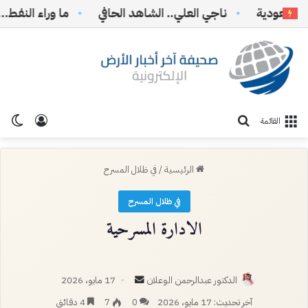
ودية
ناجي العلي.. الشاهد الحافي
ما وراء النفط… وما ب
تسجيل ا
الو
بحث عن
القائمة
الرئيسية
/
في ظلال المسرح
في ظلال المسرح
الادارة المسرحية
أرسل
الدكتور عبدالرحمن الوعلان
17 مايو، 2026
بريدا
آخر تحديث: 17 مايو، 2026
0
7
4 دقائق