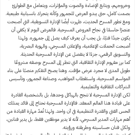
وخروجهم، ويتابع الإضاءة والصوت والمؤثرات، ويتعامل مع الطوارئ
بصمت كامل، حتى يبدو العرض للجمهور وكأنه يتحرك بانسيابية طبيعية.
ومع تطور المسرح الحديث، ظهرت أيضًا الإدارة التسويقية، التي أصبحت
عنصرًا حاسمًا في نجاح العروض المسرحية. فالعرض اليوم لا يكفي أن
يكون جيدًا فنيًا، بل يجب أن يعرف كيف يصل إلى جمهوره. ولهذا
أصبحت الحملات الإعلامية، والإعلان المسرحي، والهوية البصرية،
والتسويق الرقمي، جزءًا لا ينفصل عن الإدارة المسرحية الحديثة.
كما برز مفهوم الإدارة الثقافية، التي تنظر إلى المسرح بوصفه مشروعًا
طويل المدى لا مجرد عرض مؤقت. وهنا يصبح التفكير منصبًا على بناء
المواسم المسرحية، واستقطاب المواهب، وصناعة الجمهور، وتأسيس
الشراكات الثقافية والتعليمية.
لكن الإدارة المسرحية لا تنجح بالهياكل وحدها، بل بالشخصية القادرة
على قيادة هذا العالم المعقد. فالإدارة المسرحية تحتاج إلى قائد يمتلك
الحس الفني والقدرة التنظيمية في آن واحد. ولهذا تُعدّ مهارة القيادة من
أهم مهارات المدير المسرحي، لأنه لا يدير موظفين فقط، بل يدير فنانين،
ولكل فنان حساسيته وطريقته ورؤيته.