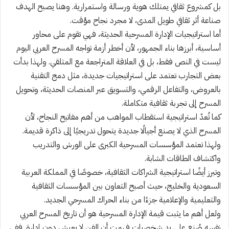
بل كمشروع ثقافي يمتلك هوية ورسالة واستمرارية. وهنا يصبح الهدف
صناعة أثر ثقافي طويل المدى، لا مجرد نجاح مؤقت.
أما استراتيجيات الإدارة المسرحية الحديثة، فهي تقوم على محاور
أساسية، أبرزها بناء الجمهور، لأن أخطر أزمة تواجه المسرح العربي اليوم
ليست في النص فقط، بل في العلاقة المتراجعة مع المتلقي. ولهذا بدأت
بعض التجارب تعتمد على استراتيجيات جديدة، مثل دمج التقنية
بالعروض، والتفاعل الرقمي، والتسويق عبر المنصات الحديثة، وتحويل
المسرح إلى تجربة ثقافية متكاملة.
كما تُعدّ استراتيجية استقطاب المواهب من أهم مفاتيح النجاح، لأن
المسرح الذي لا يصنع أجيالًا جديدة يتحول تدريجيًا إلى ذاكرة قديمة.
ولهذا تعتمد المؤسسات المسرحية الكبرى على الورش والتدريب
واكتشاف الطاقات الشابة.
وتبرز أيضًا استراتيجية الشراكات الثقافية، خصوصًا في المملكة العربية
السعودية والخليج، حيث أصبح التعاون بين المؤسسات الثقافية
والتعليمية والإعلامية جزءًا من بناء الحراك المسرحي الجديد.
ولعل أهم ما يثبت قيمة الإدارة المسرحية هو أن تاريخ المسرح العربي
نفسه صُنِع على يد شخصيات فهمت أن الفن لا يعيش دون إدارة. ففي