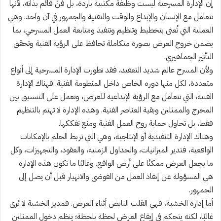
إن الإدارة المسرحية ليست وظيفة مكتبية باردة، بل فنّ قائم بذاته، لأنها
تتعامل مع الإنسان والإبداع والوقت والتقنية والجمهور في آن واحد. وهي
العملية التي تُعنى بتخطيط وتنظيم وتنفيذ ومتابعة العمل المسرحي، بما
يضمن خروج العرض بصورة متكاملة تحافظ على الرؤية الفنية وتحقق
التأثير الجماهيري.
ولأن المسرح عالم شديد التعقيد، فقد تطورت الإدارة المسرحية إلى أنواع
متعددة، لكل منها دوره الخاص داخل المنظومة الفنية. فهناك الإدارة
الفنية، التي تتعامل مع الرؤية الإبداعية للعرض، وتعمل على التنسيق بين
المخرج والممثلين وبقية العناصر الفنية. وهذه الإدارة لا تهتم بالتنظيم
فقط، بل تحاول حماية روح العمل الفنية ومنع تفككها.
وهناك الإدارة التنفيذية أو الإنتاجية، وهي التي تربط الحلم بالإمكانات
الواقعية، فتدير الميزانيات، والجداول الزمنية، والعقود، والتجهيزات، وكل
ما يجعل العرض ممكنًا على أرض الواقع. وغالبًا ما تكون هذه الإدارة
هي المسؤولة عن إنقاذ العمل من الفوضى والانهيار قبل أن يصل إلى
الجمهور.
أما إدارة الخشبة، فهي القلب النابض أثناء العرض. فمدير الخشبة لا يُرى
غالبًا، لكنه يتحكم في إيقاع العرض لحظة بلحظة؛ ينظم دخول الممثلين