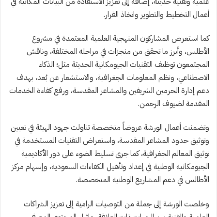
علمية وتقنية حديثة، إضافة إلى تعزيز الاستفادة من البيانات المكانية في
أعمال التخطيط والتطوير واتخاذ القرار.
كما استعرض المشاركون المنهجية العلمية المعتمدة في مشروع
الأطلس، وأبرز ما تحقق من منجزات في مراحله المختلفة، وناقش
المجتمعون توظيف التقنيات الجيومكانية الحديثة مثل؛ الذكاء
الاصطناعي، ونظم المعلومات الجغرافية، والاستشعار عن بُعد، بهدف
دعم إدارة الحرمين الشريفين والمشاعر المقدسة، ورفع كفاءة الخدمات
المقدمة لضيوف الرحمن.
وتضمنت أعمال الورشة عروضاً متخصصة تناولت جهود الهيئة في تعيين
وتوثيق حدود المشاعر المقدسة، واستعراض التقنيات المستخدمة في
توثيق المعالم الجغرافية، كما جرى تسليط الضوء على دور الأكاديمية
الجيومكانية الوطنية في إعداد وتأهيل الكفاءات السعودية، وإسهام مركز
الأطالس في دعم المشاريع الوطنية المتخصصة.
وخلصت الورشة إلى جملة من التوصيات الرامية إلى تعزيز الشراكات
العلمية والفنية بين الجهات ذات العلاقة، وإثراء المحتوى المعرفي