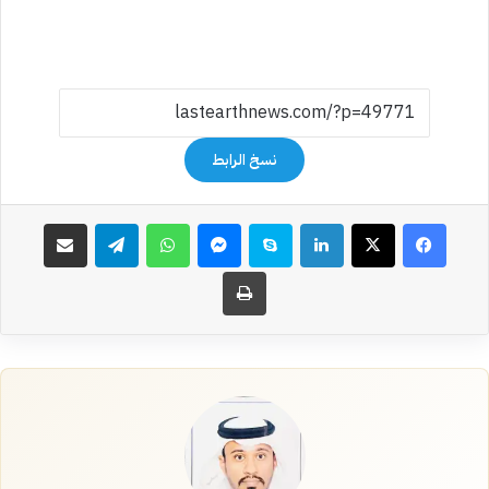
نسخ الرابط
فيسبوك
‫X
لينكدإن
سكايب
ماسنجر
واتساب
تيلقرام
مشاركة عبر البريد
طباعة