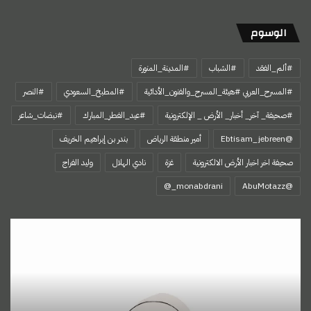
الوسوم
#ألم_الفقد
#الشباب
#المدينة_المنورة
#المسرح_العربي #هيئة_المسرح_والفنون_الأدائية
#المطبخ_السعودي
#النصر
#صحيفة_ آخر_ أخبار_ الأرض _ الإلكترونية
#عيد_الفطر_المبارك
#نبضات_شاعر
@Ebtisam_jebreen
أمير منطقة الرياض
بندر بن إبراهيم الخريف
صحيفة اخر اخبار الأرض الالكترونية
غزة
نادي الهلال
وليد الفراج
‏@AbuMotazz
قيمتك
لا
يحددها
الناس
بل
تصنعها